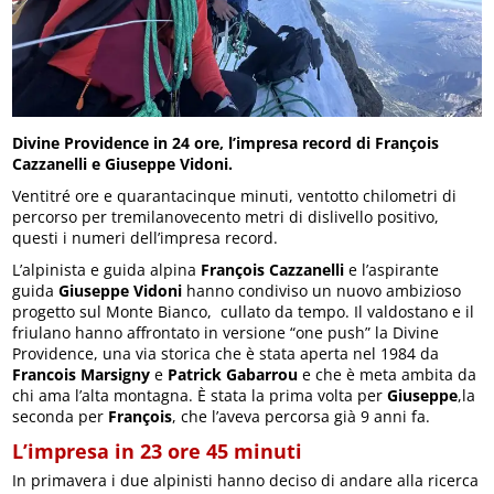
Divine Providence in 24 ore, l’impresa record di François
Cazzanelli e Giuseppe Vidoni.
Ventitré ore e quarantacinque minuti, ventotto chilometri di
percorso per tremilanovecento metri di dislivello positivo,
questi i numeri dell’impresa record.
L’alpinista e guida alpina
François Cazzanelli
e l’aspirante
guida
Giuseppe Vidoni
hanno condiviso un nuovo ambizioso
progetto sul Monte Bianco, cullato da tempo. Il valdostano e il
friulano hanno affrontato in versione “one push” la Divine
Providence, una via storica che è stata aperta nel 1984 da
Francois Marsigny
e
Patrick Gabarrou
e che è meta ambita da
chi ama l’alta montagna. È stata la prima volta per
Giuseppe
,la
seconda per
François
, che l’aveva percorsa già 9 anni fa.
L’impresa in 23 ore 45 minuti
In primavera i due alpinisti hanno deciso di andare alla ricerca