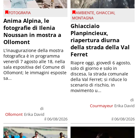
FOTOGRAFIA
AMBIENTE
,
GHIACCIAI
,
MONTAGNA
Anima Alpina, le
Ghiacciaio
fotografie di Ilenia
Planpincieux,
Noussan in mostra a
riapertura diurna
Ollomont
della strada della Val
L'inaugurazione della mostra
Ferret
fotografica è in programma
venerdì 7 agosto alle 18, nella
Riapre oggi, giovedì 6 agosto,
sala espositiva del Comune di
solo di giorno e solo in
Ollomont; le immagini esposte
discesa, la strada comunale
sa...
della Val Ferret; si riduce lo
scenario di rischio, in
movimento u...
di
Courmayeur
Erika David
di
Ollomont
Erika David
il 06/08/2026
il 06/08/2026