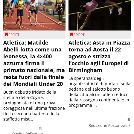
SPORT
SPORT
Atletica: Matilde
Atletica: Asta in Piazza
Abelli lotta come una
torna ad Aosta il 22
leonessa, la 4×400
agosto e strizza
azzurra firma il
l’occhio agli Europei di
primato nazionale, ma
Birmingham
resta fuori dalla finale
La speranza degli
dei Mondiali Under 20
organizzatori è di portare sulla
pedana del salotto buono
Buon debutto iridato della
della città alcuni atleti reduci
stellina della Cogne,
dalla rassegna continentale in
protagonista di una prova
programma ...
coraggiosa nell'ultima frazione
della seconda batteria della
staffetta mist...
di
Redazione Aostanews.it
di
Davide Pellegrino