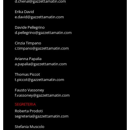
d.chenal@gazzettamatin.com
Erika David
e.david@gazzettamatin.com
Davide Pellegrino
d.pellegrino@gazzettamatin.com
Cinzia Timpano
c.timpano@gazzettamatin.com
Arianna Papalia
a.papalia@gazzettamatin.com
Thomas Piccot
t.piccot@gazzettamatin.com
Fausto Vassoney
f.vassoney@gazzettamatin.com
SEGRETERIA
Roberta Prodoti
segreteria@gazzettamatin.com
Stefania Muscolo