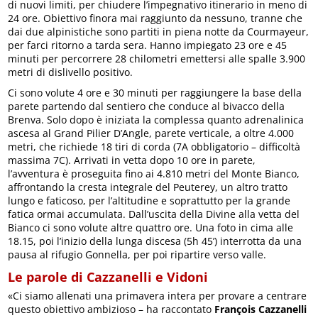
di nuovi limiti, per chiudere l’impegnativo itinerario in meno di
24 ore. Obiettivo finora mai raggiunto da nessuno, tranne che
dai due alpinistiche sono partiti in piena notte da Courmayeur,
per farci ritorno a tarda sera. Hanno impiegato 23 ore e 45
minuti per percorrere 28 chilometri emettersi alle spalle 3.900
metri di dislivello positivo.
Ci sono volute 4 ore e 30 minuti per raggiungere la base della
parete partendo dal sentiero che conduce al bivacco della
Brenva. Solo dopo è iniziata la complessa quanto adrenalinica
ascesa al Grand Pilier D’Angle, parete verticale, a oltre 4.000
metri, che richiede 18 tiri di corda (7A obbligatorio – difficoltà
massima 7C). Arrivati in vetta dopo 10 ore in parete,
l’avventura è proseguita fino ai 4.810 metri del Monte Bianco,
affrontando la cresta integrale del Peuterey, un altro tratto
lungo e faticoso, per l’altitudine e soprattutto per la grande
fatica ormai accumulata. Dall’uscita della Divine alla vetta del
Bianco ci sono volute altre quattro ore. Una foto in cima alle
18.15, poi l’inizio della lunga discesa (5h 45’) interrotta da una
pausa al rifugio Gonnella, per poi ripartire verso valle.
Le parole di Cazzanelli e Vidoni
«Ci siamo allenati una primavera intera per provare a centrare
questo obiettivo ambizioso – ha raccontato
François Cazzanelli