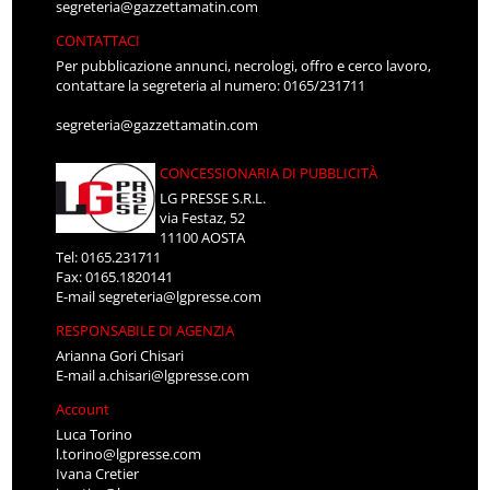
segreteria@gazzettamatin.com
CONTATTACI
Per pubblicazione annunci, necrologi, offro e cerco lavoro,
contattare la segreteria al numero: 0165/231711
segreteria@gazzettamatin.com
CONCESSIONARIA DI PUBBLICITÀ
LG PRESSE S.R.L.
via Festaz, 52
11100 AOSTA
Tel: 0165.231711
Fax: 0165.1820141
E-mail
segreteria@lgpresse.com
RESPONSABILE DI AGENZIA
Arianna Gori Chisari
E-mail
a.chisari@lgpresse.com
Account
Luca Torino
l.torino@lgpresse.com
Ivana Cretier