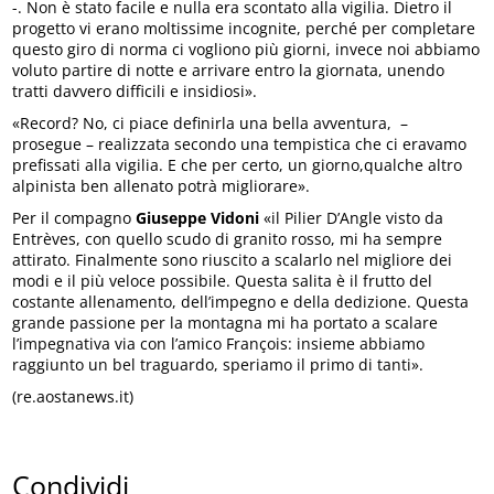
-. Non è stato facile e nulla era scontato alla vigilia. Dietro il
progetto vi erano moltissime incognite, perché per completare
questo giro di norma ci vogliono più giorni, invece noi abbiamo
voluto partire di notte e arrivare entro la giornata, unendo
tratti davvero difficili e insidiosi».
«Record? No, ci piace definirla una bella avventura, –
prosegue – realizzata secondo una tempistica che ci eravamo
prefissati alla vigilia. E che per certo, un giorno,qualche altro
alpinista ben allenato potrà migliorare».
Per il compagno
Giuseppe Vidoni
«il Pilier D’Angle visto da
Entrèves, con quello scudo di granito rosso, mi ha sempre
attirato. Finalmente sono riuscito a scalarlo nel migliore dei
modi e il più veloce possibile. Questa salita è il frutto del
costante allenamento, dell’impegno e della dedizione. Questa
grande passione per la montagna mi ha portato a scalare
l’impegnativa via con l’amico François: insieme abbiamo
raggiunto un bel traguardo, speriamo il primo di tanti».
(re.aostanews.it)
Condividi