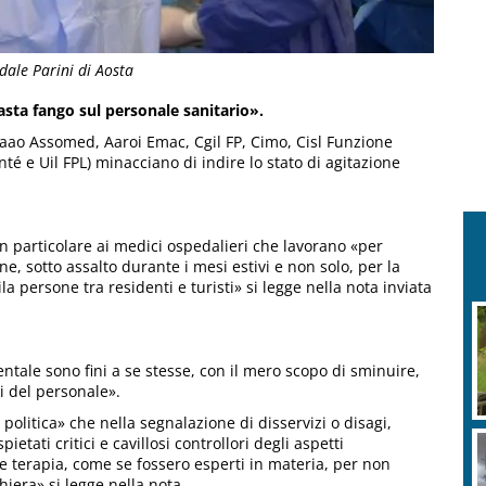
edale Parini di Aosta
asta fango sul personale sanitario».
naao Assomed, Aaroi Emac, Cgil FP, Cimo, Cisl Funzione
é e Uil FPL) minacciano di indire lo stato di agitazione
 in particolare ai medici ospedalieri che lavorano «per
e, sotto assalto durante i mesi estivi e non solo, per la
 persone tra residenti e turisti» si legge nella nota inviata
entale sono fini a se stesse, con il mero scopo di sminuire,
zi del personale».
politica» che nella segnalazione di disservizi o disagi,
etati critici e cavillosi controllori degli aspetti
 e terapia, come se fossero esperti in materia, per non
hiera» si legge nella nota.