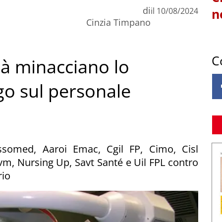
di
il
10/08/2024
n
Cinzia Timpano
C
ità minacciano lo
go sul personale
ssomed, Aaroi Emac, Cgil FP, Cimo, Cisl
vm, Nursing Up, Savt Santé e Uil FPL contro
rio