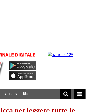
ALTRO
licca per leggere tutte le