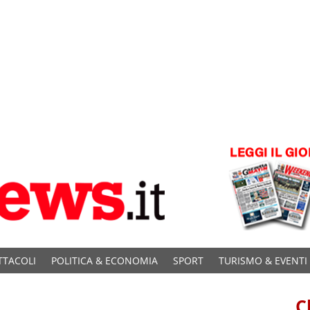
TTACOLI
POLITICA & ECONOMIA
SPORT
TURISMO & EVENTI
C