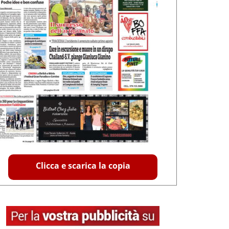
Clicca e scarica la copia