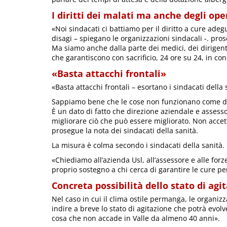
I diritti dei malati ma anche degli ope
«Noi sindacati ci battiamo per il diritto a cure adeg
disagi – spiegano le organizzazioni sindacali -. pros
Ma siamo anche dalla parte dei medici, dei dirigenti s
che garantiscono con sacrificio, 24 ore su 24, in condi
«Basta attacchi frontali»
«Basta attacchi frontali – esortano i sindacati della 
Sappiamo bene che le cose non funzionano come d
È un dato di fatto che direzione aziendale e assess
migliorare ciò che può essere migliorato. Non accet
prosegue la nota dei sindacati della sanità.
La misura è colma secondo i sindacati della sanità.
«Chiediamo all’azienda Usl, all’assessore e alle for
proprio sostegno a chi cerca di garantire le cure per
Concreta possibilità dello stato di agi
Nel caso in cui il clima ostile permanga, le organiz
indire a breve lo stato di agitazione che potrà evol
cosa che non accade in Valle da almeno 40 anni».