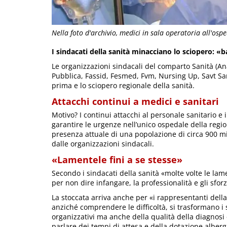
Nella foto d'archivio, medici in sala operatoria all'osp
I sindacati della sanità minacciano lo sciopero: «b
Le organizzazioni sindacali del comparto Sanità (A
Pubblica, Fassid, Fesmed, Fvm, Nursing Up, Savt Sant
prima e lo sciopero regionale della sanità.
Attacchi continui a medici e sanitari
Motivo? I continui attacchi al personale sanitario e
garantire le urgenze nell’unico ospedale della region
presenza attuale di una popolazione di circa 900 mila
dalle organizzazioni sindacali.
«Lamentele fini a se stesse»
Secondo i sindacati della sanità «molte volte le lam
per non dire infangare, la professionalità e gli sfor
La stoccata arriva anche per «i rappresentanti della 
anziché comprendere le difficoltà, si trasformano i spi
organizzativi ma anche della qualità della diagnosi
parlare dei tempi di attesa e della dotazione alberg