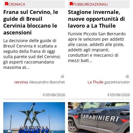
CRONACA
PUBBLIREDAZIONALI
Frana sul Cervino, le
Stagione invernale,
guide di Breuil
nuove opportunità di
Cervinia bloccano le
lavoro a La Thuile
ascensioni
Funivie Piccolo San Bernardo
apre le selezioni per addetti
La decisione delle guide di
alle casse, addetti alle piste,
Breuil Cervinia è scattata a
addetti agli impianti,
seguito della frana di oggi
conduttori e meccanici di
sulla parete sud del Cervino;
mezzi batt...
gli esperti raccomandano
massima at...
di
di
cervinia
Alessandro Bianchet
La Thuile
gazzettamatin
il 05/08/2026
il 05/08/2026