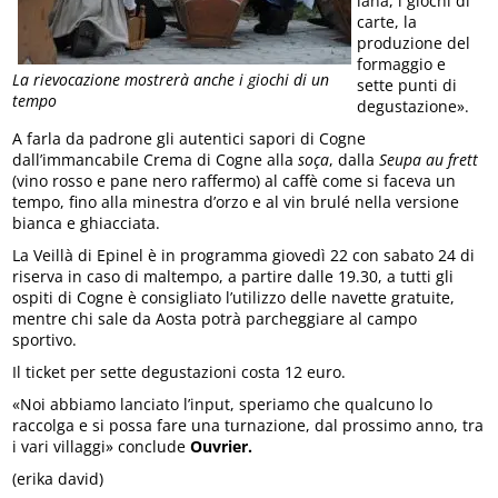
lana, i giochi di
carte, la
produzione del
formaggio e
La rievocazione mostrerà anche i giochi di un
sette punti di
tempo
degustazione».
A farla da padrone gli autentici sapori di Cogne
dall’immancabile Crema di Cogne alla
soça
, dalla
Seupa au frett
(vino rosso e pane nero raffermo) al caffè come si faceva un
tempo, fino alla minestra d’orzo e al vin brulé nella versione
bianca e ghiacciata.
La Veillà di Epinel è in programma giovedì 22 con sabato 24 di
riserva in caso di maltempo, a partire dalle 19.30, a tutti gli
ospiti di Cogne è consigliato l’utilizzo delle navette gratuite,
mentre chi sale da Aosta potrà parcheggiare al campo
sportivo.
Il ticket per sette degustazioni costa 12 euro.
«Noi abbiamo lanciato l’input, speriamo che qualcuno lo
raccolga e si possa fare una turnazione, dal prossimo anno, tra
i vari villaggi» conclude
Ouvrier.
(erika david)