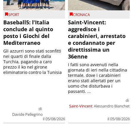
SPORT
CRONACA
Baseball5: l’Italia
Saint-Vincent:
conclude al quinto
aggredisce i
posto i Giochi del
carabinieri, arrestato
Mediterraneo
e condannato per
direttissima un
Gli azzurri sono stati sconfitti
36enne
nei quarti di finale dalla
Turchia, pagando a caro
I fatti sono avvenuti nella
prezzo il ko nel girone
giornata di ieri nella cittadina
eliminatorio contro la Tunisia
termale, dove i carabinieri
erano stati allertati per un
uomo che disturbava i
passanti. ...
di
Saint-Vincent
Alessandro Bianchet
di
Davide Pellegrino
il 05/08/2026
il 05/08/2026