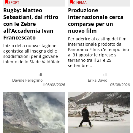
SPORT
CINEMA
Rugby: Matteo
Produzione
Sebastiani, dal ritiro
internazionale cerca
con le Zebre
comparse per un
all’Accademia Ivan
nuovo film
Francescato
Per aderire al casting del film
internazionale prodotto da
Inizio della nuova stagione
Panorama Films c'è tempo fino
agonistica all'insegna delle
al 31 agosto; le riprese si
soddisfazioni per il giovane
terranno tra il 21 e 25
talento dello Stade Valdôtain
settembre...
di
di
Davide Pellegrino
Erika David
il 05/08/2026
il 05/08/2026