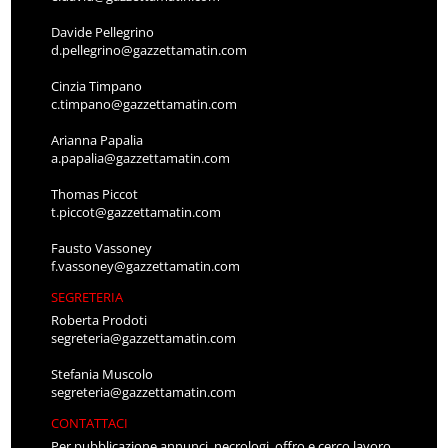
Davide Pellegrino
d.pellegrino@gazzettamatin.com
Cinzia Timpano
c.timpano@gazzettamatin.com
Arianna Papalia
a.papalia@gazzettamatin.com
Thomas Piccot
t.piccot@gazzettamatin.com
Fausto Vassoney
f.vassoney@gazzettamatin.com
SEGRETERIA
Roberta Prodoti
segreteria@gazzettamatin.com
Stefania Muscolo
segreteria@gazzettamatin.com
CONTATTACI
Per pubblicazione annunci, necrologi, offro e cerco lavoro,