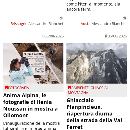
come l'iter, al momento, sia
ancora ferm...
di
di
Brissogne
Alessandro Bianchet
Aosta
Alessandro Bianchet
il 06/08/2026
il 06/08/2026
FOTOGRAFIA
AMBIENTE
,
GHIACCIAI
,
MONTAGNA
Anima Alpina, le
Ghiacciaio
fotografie di Ilenia
Planpincieux,
Noussan in mostra a
riapertura diurna
Ollomont
della strada della Val
L'inaugurazione della mostra
Ferret
fotografica è in programma