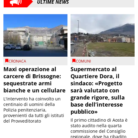
ULTIME NEWS
CRONACA
COMUNI
Maxi operazione al
Supermercato al
carcere di Brissogne:
Quartiere Dora, il
sequestrate armi
sindaco: «Progetto
bianche e un cellulare
sarà valutato con
grande rigore, sulla
L'intervento ha coinvolto un
base dell’interesse
centinaio di uomini della
Polizia penitenziaria,
pubblico»
provenienti da tutti gli istituti
Il primo cittadino di Aosta è
del Provveditorato
stato audito nella quarta
commissione del Consiglio
regionale, dove ha ribadito