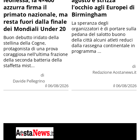
leonessa, la 4×400
agosto e strizza
azzurra firma il
l’occhio agli Europei di
primato nazionale, ma
Birmingham
resta fuori dalla finale
La speranza degli
dei Mondiali Under 20
organizzatori è di portare sulla
pedana del salotto buono
Buon debutto iridato della
della città alcuni atleti reduci
stellina della Cogne,
dalla rassegna continentale in
protagonista di una prova
programma ...
coraggiosa nell'ultima frazione
della seconda batteria della
staffetta mist...
di
Redazione Aostanews.it
di
Davide Pellegrino
il 06/08/2026
il 06/08/2026