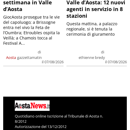
settimana in Valle
Valle d’Aosta: 12 nuovi
d’Aosta
agenti in servizio in 8
stazioni
GiocAosta prosegue tra le vie
del capoluogo; a Brissogne
Questa mattina, a palazzo
entra nel vivo la Feta de
regionale, si è tenuta la
l’Oumbra; Etroubles ospita la
cerimonia di giuramento
Veillà; a Chamois tocca al
Festival A...
di
di
Aosta
gazzettamatin
ethienne bredy
il 07/08/2026
il 07/08/2026
Quotidiano online Iscrizione al Tribunale di Aosta n.
8/2012
Autorizzazione del 13/12/2012