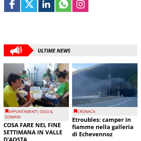
ULTIME NEWS
APPUNTAMENTI
,
OGGI &
CRONACA
DOMANI
Etroubles: camper in
COSA FARE NEL FINE
fiamme nella galleria
SETTIMANA IN VALLE
di Echevennoz
D’AOSTA