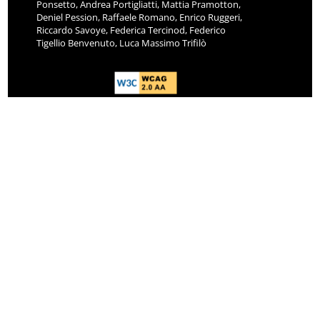
Ponsetto, Andrea Portigliatti, Mattia Pramotton,
Deniel Pession, Raffaele Romano, Enrico Ruggeri,
Riccardo Savoye, Federica Tercinod, Federico
Tigellio Benvenuto, Luca Massimo Trifilò