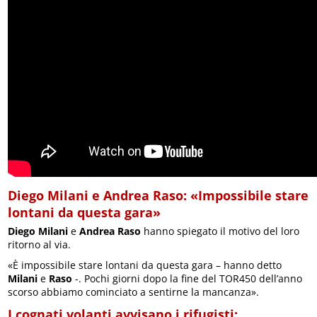
Diego Milani e Andrea Raso: «Impossibile stare
lontani da questa gara»
Diego Milani
e
Andrea Raso
hanno spiegato il motivo del loro
ritorno al via.
«È impossibile stare lontani da questa gara – hanno detto
Milani
e
Raso
-. Pochi giorni dopo la fine del TOR450 dell’anno
scorso abbiamo cominciato a sentirne la mancanza».
I cognati volanti avvisano i rifugisti: