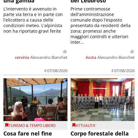
una gamba
del Lebbroso
L'intervento è avvenuto in
Prime contromosse
parte via terra e in parte con
dell'amministrazione
l'elicottero a causa delle
comunale dopo l'esposto
condizioni meteo. L'alpinista
presentato da residenti della
non ha riportato gravi ferite
zona; promessi anche
maggiori controlli e ulteriori
inter...
di
di
cervinia
Alessandro Bianchet
Aosta
Alessandro Bianchet
il 07/08/2026
il 07/08/2026
TURISMO & TEMPO LIBERO
ATTUALITA'
Cosa fare nel fine
Corpo forestale della