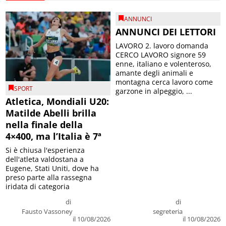
ANNUNCI
ANNUNCI DEI LETTORI
LAVORO 2. lavoro domanda
CERCO LAVORO signore 59
enne, italiano e volenteroso,
amante degli animali e
montagna cerca lavoro come
SPORT
garzone in alpeggio, ...
Atletica, Mondiali U20:
Matilde Abelli brilla
nella finale della
4×400, ma l’Italia è 7ª
Si è chiusa l'esperienza
dell'atleta valdostana a
Eugene, Stati Uniti, dove ha
preso parte alla rassegna
iridata di categoria
di
di
Fausto Vassoney
segreteria
il 10/08/2026
il 10/08/2026