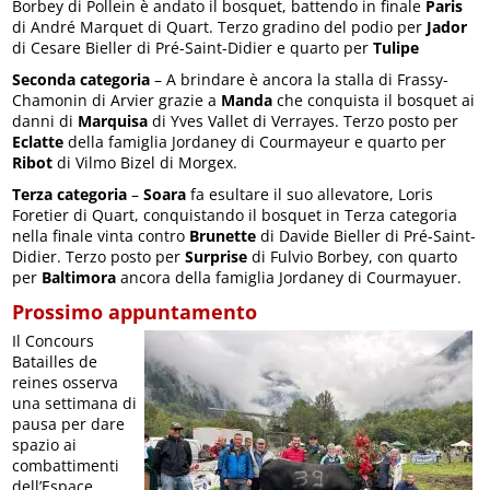
Borbey di Pollein è andato il bosquet, battendo in finale
Paris
di André Marquet di Quart. Terzo gradino del podio per
Jador
di Cesare Bieller di Pré-Saint-Didier e quarto per
Tulipe
Seconda categoria
– A brindare è ancora la stalla di Frassy-
Chamonin di Arvier grazie a
Manda
che conquista il bosquet ai
danni di
Marquisa
di Yves Vallet di Verrayes. Terzo posto per
Eclatte
della famiglia Jordaney di Courmayeur e quarto per
Ribot
di Vilmo Bizel di Morgex.
Terza categoria
–
Soara
fa esultare il suo allevatore, Loris
Foretier di Quart, conquistando il bosquet in Terza categoria
nella finale vinta contro
Brunette
di Davide Bieller di Pré-Saint-
Didier. Terzo posto per
Surprise
di Fulvio Borbey, con quarto
per
Baltimora
ancora della famiglia Jordaney di Courmayuer.
Prossimo appuntamento
Il Concours
Batailles de
reines osserva
una settimana di
pausa per dare
spazio ai
combattimenti
dell’Espace