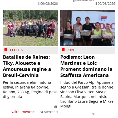
il 09/08/2026
il 09/08/2026
BATAILLES
SPORT
Batailles de Reines:
Podismo: Leon
Tiky, Alouette e
Martinet e Loic
Amoureuse regine a
Proment dominano la
Breuil-Cervinia
Staffetta Americana
Per la seconda eliminatoria
Il duo del Parco Alpi Apuane a
estiva, in arena 84 bovine.
segno a Gressan, tra le donne
Reinon, 763 Kg, Regina di peso
vincono Elisa Vitton Mea e
di giornata
Sabina Marquet, nel misto
trionfano Laura Segor e Mikael
Mongi...
di
Valtournenche
Luca Mercanti
di