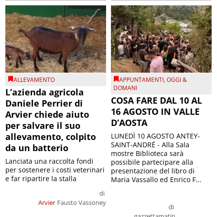
ALLEVAMENTO
APPUNTAMENTI
,
OGGI &
DOMANI
L’azienda agricola
COSA FARE DAL 10 AL
Daniele Perrier di
16 AGOSTO IN VALLE
Arvier chiede aiuto
D’AOSTA
per salvare il suo
allevamento, colpito
LUNEDÌ 10 AGOSTO ANTEY-
SAINT-ANDRÉ - Alla Sala
da un batterio
mostre Biblioteca sarà
Lanciata una raccolta fondi
possibile partecipare alla
per sostenere i costi veterinari
presentazione del libro di
e far ripartire la stalla
Maria Vassallo ed Enrico F...
di
Arvier
Fausto Vassoney
di
gazzettamatin