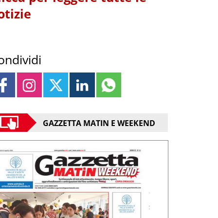
otizie
ondividi
GAZZETTA MATIN E WEEKEND