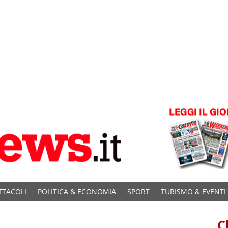
TTACOLI
POLITICA & ECONOMIA
SPORT
TURISMO & EVENTI
C