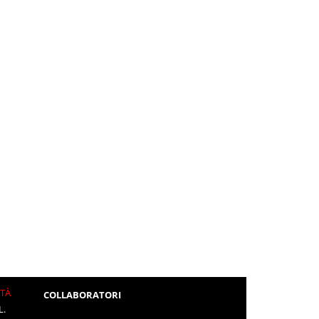
ITÀ
COLLABORATORI
L.