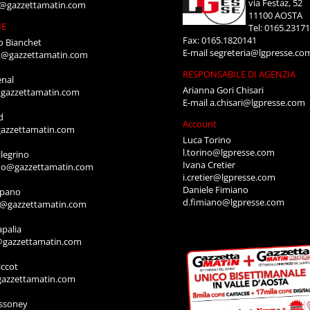
via Festaz, 52
i@gazzettamatin.com
11100 AOSTA
NE
Tel: 0165.2317
Fax: 0165.1820141
o Bianchet
E-mail
segreteria@lgpresse.co
t@gazzettamatin.com
RESPONSABILE DI AGENZIA
enal
Arianna Gori Chisari
gazzettamatin.com
E-mail
a.chisari@lgpresse.com
d
Account
azzettamatin.com
Luca Torino
l.torino@lgpresse.com
legrino
Ivana Cretier
ino@gazzettamatin.com
i.cretier@lgpresse.com
Daniele Fimiano
mpano
d.fimiano@lgpresse.com
o@gazzettamatin.com
apalia
@gazzettamatin.com
ccot
gazzettamatin.com
ssoney