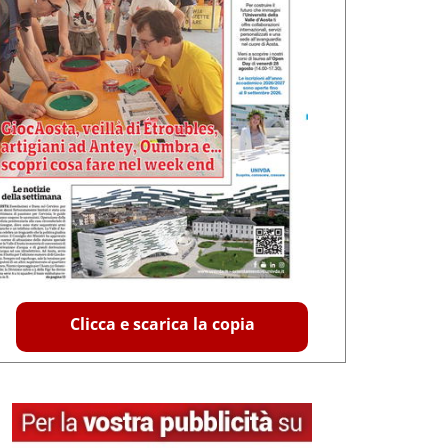
Clicca e scarica la copia