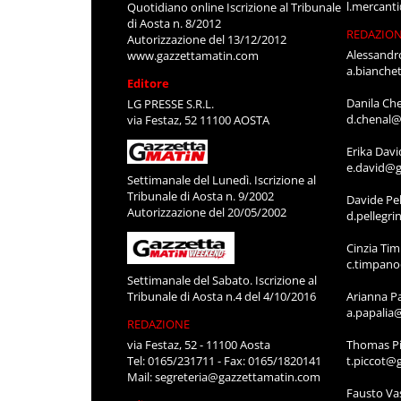
l.mercant
Quotidiano online Iscrizione al Tribunale
di Aosta n. 8/2012
REDAZIO
Autorizzazione del 13/12/2012
Alessandr
www.gazzettamatin.com
a.bianche
Editore
Danila Ch
LG PRESSE S.R.L.
d.chenal@
via Festaz, 52 11100 AOSTA
Erika Davi
e.david@g
Settimanale del Lunedì. Iscrizione al
Tribunale di Aosta n. 9/2002
Davide Pel
Autorizzazione del 20/05/2002
d.pellegr
Cinzia Ti
c.timpan
Settimanale del Sabato. Iscrizione al
Tribunale di Aosta n.4 del 4/10/2016
Arianna P
a.papalia
REDAZIONE
via Festaz, 52 - 11100 Aosta
Thomas Pi
Tel: 0165/231711 - Fax: 0165/1820141
t.piccot@
Mail:
segreteria@gazzettamatin.com
Fausto Va