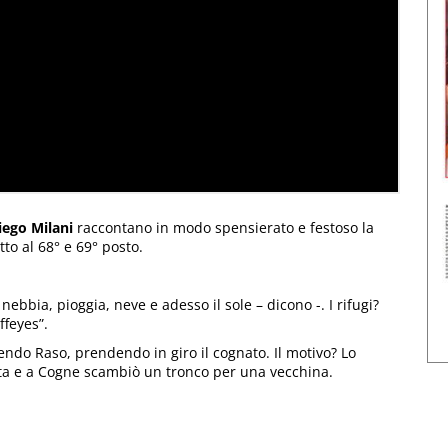
iego Milani
raccontano in modo spensierato e festoso la
to al 68° e 69° posto.
ebbia, pioggia, neve e adesso il sole – dicono -. I rifugi?
ffeyes”.
dendo Raso, prendendo in giro il cognato. Il motivo? Lo
vista e a Cogne scambiò un tronco per una vecchina.