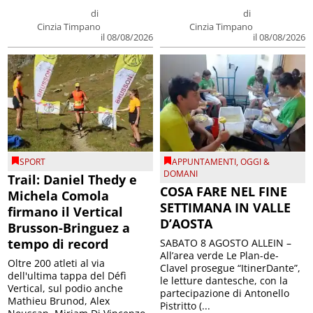
di
di
Cinzia Timpano
Cinzia Timpano
il 08/08/2026
il 08/08/2026
SPORT
APPUNTAMENTI
,
OGGI &
DOMANI
Trail: Daniel Thedy e
COSA FARE NEL FINE
Michela Comola
SETTIMANA IN VALLE
firmano il Vertical
D’AOSTA
Brusson-Bringuez a
tempo di record
SABATO 8 AGOSTO ALLEIN –
All’area verde Le Plan-de-
Oltre 200 atleti al via
Clavel prosegue “ItinerDante”,
dell'ultima tappa del Défì
le letture dantesche, con la
Vertical, sul podio anche
partecipazione di Antonello
Mathieu Brunod, Alex
Pistritto (...