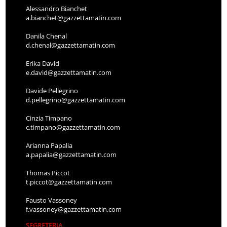
Alessandro Bianchet
a.bianchet@gazzettamatin.com
Danila Chenal
d.chenal@gazzettamatin.com
Erika David
e.david@gazzettamatin.com
Davide Pellegrino
d.pellegrino@gazzettamatin.com
Cinzia Timpano
c.timpano@gazzettamatin.com
Arianna Papalia
a.papalia@gazzettamatin.com
Thomas Piccot
t.piccot@gazzettamatin.com
Fausto Vassoney
f.vassoney@gazzettamatin.com
SEGRETERIA