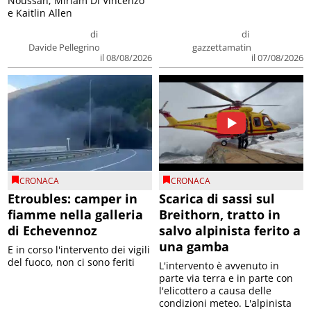
Noussan, Miriam Di Vincenzo
e Kaitlin Allen
di
di
Davide Pellegrino
gazzettamatin
il 08/08/2026
il 07/08/2026
CRONACA
CRONACA
Etroubles: camper in
Scarica di sassi sul
fiamme nella galleria
Breithorn, tratto in
di Echevennoz
salvo alpinista ferito a
una gamba
E in corso l'intervento dei vigili
del fuoco, non ci sono feriti
L'intervento è avvenuto in
parte via terra e in parte con
l'elicottero a causa delle
condizioni meteo. L'alpinista