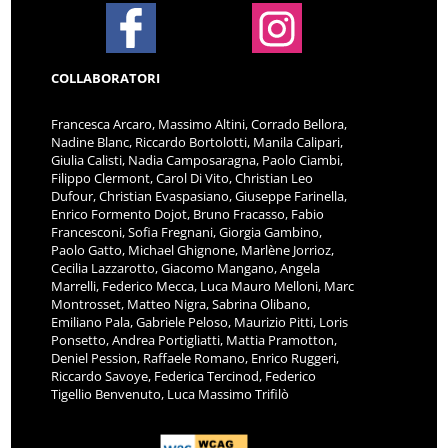
COLLABORATORI
Francesca Arcaro, Massimo Altini, Corrado Bellora,
Nadine Blanc, Riccardo Bortolotti, Manila Calipari,
Giulia Calisti, Nadia Camposaragna, Paolo Ciambi,
Filippo Clermont, Carol Di Vito, Christian Leo
Dufour, Christian Evaspasiano, Giuseppe Farinella,
Enrico Formento Dojot, Bruno Fracasso, Fabio
Francesconi, Sofia Fregnani, Giorgia Gambino,
Paolo Gatto, Michael Ghignone, Marlène Jorrioz,
Cecilia Lazzarotto, Giacomo Mangano, Angela
Marrelli, Federico Mecca, Luca Mauro Melloni, Marc
Montrosset, Matteo Nigra, Sabrina Olibano,
Emiliano Pala, Gabriele Peloso, Maurizio Pitti, Loris
Ponsetto, Andrea Portigliatti, Mattia Pramotton,
Deniel Pession, Raffaele Romano, Enrico Ruggeri,
Riccardo Savoye, Federica Tercinod, Federico
Tigellio Benvenuto, Luca Massimo Trifilò