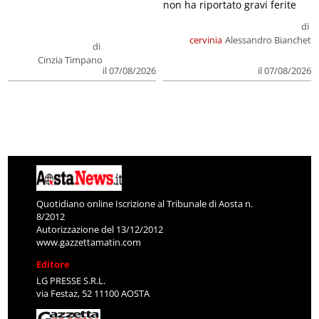
non ha riportato gravi ferite
di
cervinia
Alessandro Bianchet
di
Cinzia Timpano
il 07/08/2026
il 07/08/2026
Quotidiano online Iscrizione al Tribunale di Aosta n.
8/2012
Autorizzazione del 13/12/2012
www.gazzettamatin.com
Editore
LG PRESSE S.R.L.
via Festaz, 52 11100 AOSTA