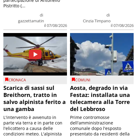
partecipazione di Antonello
Pistritto (...
di
di
gazzettamatin
Cinzia Timpano
il 07/08/2026
il 07/08/2026
CRONACA
COMUNI
Scarica di sassi sul
Aosta, degrado in via
Breithorn, tratto in
Festaz: installata una
salvo alpinista ferito a
telecamera alla Torre
una gamba
del Lebbroso
L'intervento è avvenuto in
Prime contromosse
parte via terra e in parte con
dell'amministrazione
l'elicottero a causa delle
comunale dopo l'esposto
condizioni meteo. L'alpinista
presentato da residenti della