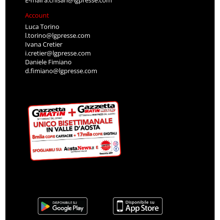
E-mail
a.chisari@lgpresse.com
Account
Luca Torino
l.torino@lgpresse.com
Ivana Cretier
i.cretier@lgpresse.com
Daniele Fimiano
d.fimiano@lgpresse.com