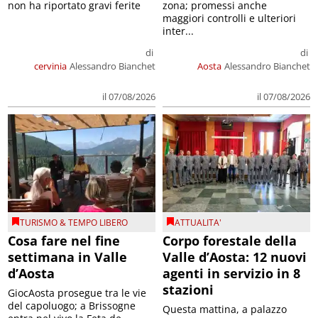
non ha riportato gravi ferite
zona; promessi anche
maggiori controlli e ulteriori
inter...
di
di
cervinia
Alessandro Bianchet
Aosta
Alessandro Bianchet
il 07/08/2026
il 07/08/2026
TURISMO & TEMPO LIBERO
ATTUALITA'
Cosa fare nel fine
Corpo forestale della
settimana in Valle
Valle d’Aosta: 12 nuovi
d’Aosta
agenti in servizio in 8
stazioni
GiocAosta prosegue tra le vie
del capoluogo; a Brissogne
Questa mattina, a palazzo