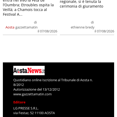
entra nel vivo la Feta de
regionale, si è tenuta la
l’Oumbra; Etroubles ospita la
cerimonia di giuramento
Veillà; a Chamois tocca al
Festival A...
di
di
Aosta
gazzettamatin
ethienne bredy
il 07/08/2026
il 07/08/2026
Quotidiano online Iscrizione al Tribunale di Aosta n.
8/2012
Autorizzazione del 13/12/2012
www.gazzettamatin.com
Editore
LG PRESSE S.R.L.
via Festaz, 52 11100 AOSTA