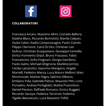
COLLABORATORI
Francesca Arcaro, Massimo Altini, Corrado Bellora,
Nadine Blanc, Riccardo Bortolotti, Manila Calipari,
Giulia Calisti, Nadia Camposaragna, Paolo Ciambi,
Filippo Clermont, Carol Di Vito, Christian Leo
Dufour, Christian Evaspasiano, Giuseppe Farinella,
Enrico Formento Dojot, Bruno Fracasso, Fabio
Francesconi, Sofia Fregnani, Giorgia Gambino,
Paolo Gatto, Michael Ghignone, Marlène Jorrioz,
Cecilia Lazzarotto, Giacomo Mangano, Angela
Marrelli, Federico Mecca, Luca Mauro Melloni, Marc
Montrosset, Matteo Nigra, Sabrina Olibano,
Emiliano Pala, Gabriele Peloso, Maurizio Pitti, Loris
Ponsetto, Andrea Portigliatti, Mattia Pramotton,
Deniel Pession, Raffaele Romano, Enrico Ruggeri,
Riccardo Savoye, Federica Tercinod, Federico
Tigellio Benvenuto, Luca Massimo Trifilò