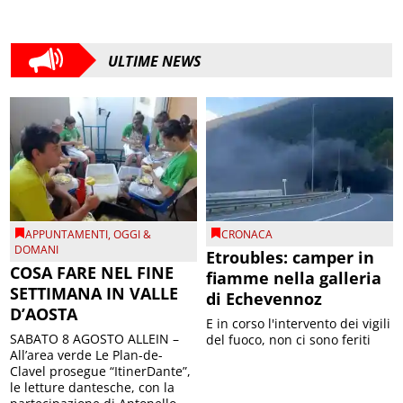
ULTIME NEWS
APPUNTAMENTI
,
OGGI &
CRONACA
DOMANI
Etroubles: camper in
COSA FARE NEL FINE
fiamme nella galleria
SETTIMANA IN VALLE
di Echevennoz
D’AOSTA
E in corso l'intervento dei vigili
SABATO 8 AGOSTO ALLEIN –
del fuoco, non ci sono feriti
All’area verde Le Plan-de-
Clavel prosegue “ItinerDante”,
le letture dantesche, con la