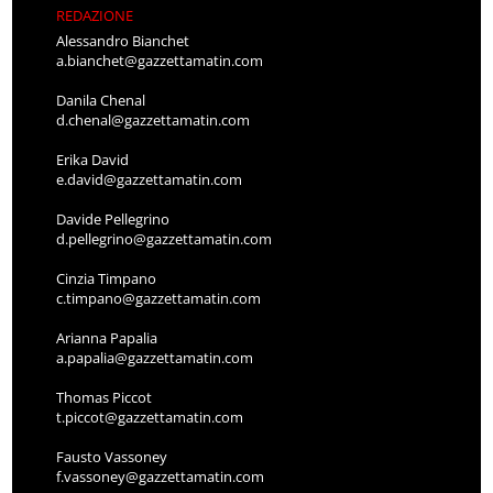
REDAZIONE
Alessandro Bianchet
a.bianchet@gazzettamatin.com
Danila Chenal
d.chenal@gazzettamatin.com
Erika David
e.david@gazzettamatin.com
Davide Pellegrino
d.pellegrino@gazzettamatin.com
Cinzia Timpano
c.timpano@gazzettamatin.com
Arianna Papalia
a.papalia@gazzettamatin.com
Thomas Piccot
t.piccot@gazzettamatin.com
Fausto Vassoney
f.vassoney@gazzettamatin.com