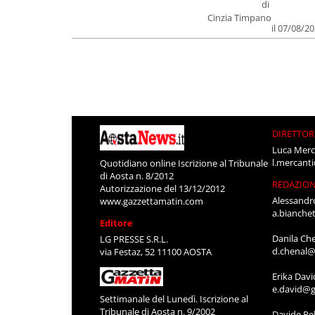
di
Cinzia Timpano
il 07/08/2
DIRETTOR
Luca Merc
l.mercant
Quotidiano online Iscrizione al Tribunale
di Aosta n. 8/2012
REDAZIO
Autorizzazione del 13/12/2012
Alessandr
www.gazzettamatin.com
a.bianche
Editore
Danila Ch
LG PRESSE S.R.L.
d.chenal@
via Festaz, 52 11100 AOSTA
Erika Davi
e.david@g
Settimanale del Lunedì. Iscrizione al
Tribunale di Aosta n. 9/2002
Davide Pel