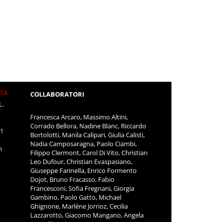
ITÀ
COLLABORATORI
L.
Francesca Arcaro, Massimo Altini,
Corrado Bellora, Nadine Blanc, Riccardo
11
Bortolotti, Manila Calipari, Giulia Calisti,
Nadia Camposaragna, Paolo Ciambi,
m
Filippo Clermont, Carol Di Vito, Christian
Leo Dufour, Christian Evaspasiano,
Giuseppe Farinella, Enrico Formento
Dojot, Bruno Fracasso, Fabio
Francesconi, Sofia Fregnani, Giorgia
Gambino, Paolo Gatto, Michael
Ghignone, Marlène Jorrioz, Cecilia
Lazzarotto, Giacomo Mangano, Angela