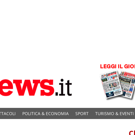
TTACOLI
POLITICA & ECONOMIA
SPORT
TURISMO & EVENTI
C