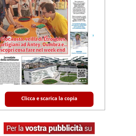
Clicca e scarica la copia