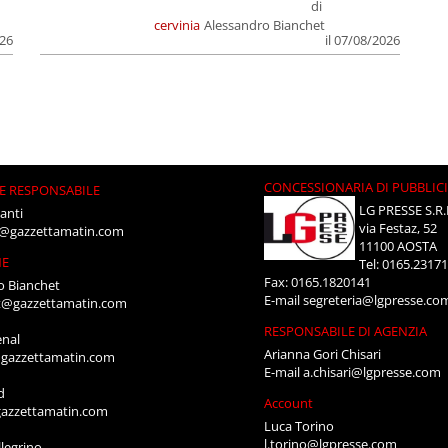
di
cervinia
Alessandro Bianchet
026
il 07/08/2026
CONCESSIONARIA DI PUBBLIC
E RESPONSABILE
LG PRESSE S.R.
anti
via Festaz, 52
i@gazzettamatin.com
11100 AOSTA
NE
Tel: 0165.2317
Fax: 0165.1820141
o Bianchet
E-mail
segreteria@lgpresse.co
t@gazzettamatin.com
RESPONSABILE DI AGENZIA
enal
Arianna Gori Chisari
gazzettamatin.com
E-mail
a.chisari@lgpresse.com
d
Account
azzettamatin.com
Luca Torino
l.torino@lgpresse.com
legrino