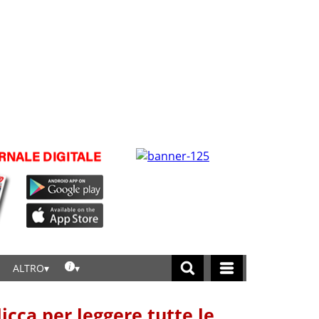
ALTRO
licca per leggere tutte le