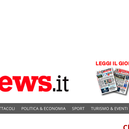
TTACOLI
POLITICA & ECONOMIA
SPORT
TURISMO & EVENTI
C