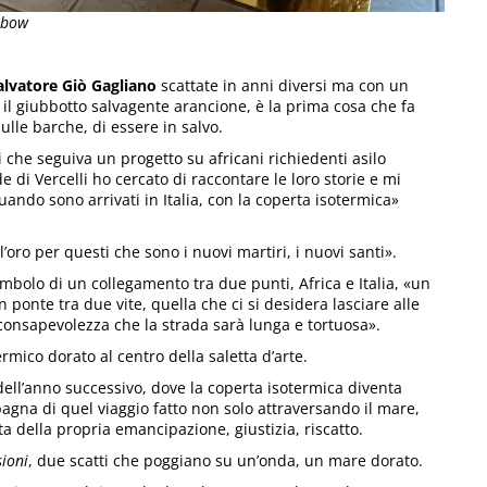
nbow
lvatore Giò Gagliano
scattate in anni diversi ma con un
 il giubbotto salvagente arancione, è la prima cosa che fa
ulle barche, di essere in salvo.
 che seguiva un progetto su africani richiedenti asilo
e di Vercelli ho cercato di raccontare le loro storie e mi
uando sono arrivati in Italia, con la coperta isotermica»
’oro per questi che sono i nuovi martiri, i nuovi santi».
bolo di un collegamento tra due punti, Africa e Italia, «un
 ponte tra due vite, quella che ci si desidera lasciare alle
 consapevolezza che la strada sarà lunga e tortuosa».
termico dorato al centro della saletta d’arte.
dell’anno successivo, dove la coperta isotermica diventa
gna di quel viaggio fatto non solo attraversando il mare,
a della propria emancipazione, giustizia, riscatto.
sioni
, due scatti che poggiano su un’onda, un mare dorato.