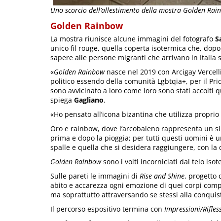
Uno scorcio dell’allestimento della mostra Golden Rai
Golden Rainbow
La mostra riunisce alcune immagini del fotografo
Sa
unico fil rouge, quella coperta isotermica che, dopo
sapere alle persone migranti che arrivano in Italia s
«
Golden Rainbow
nasce nel 2019 con Arcigay Vercelli
politico essendo della comunità Lgbtqia+, per il Prid
sono avvicinato a loro come loro sono stati accolti q
spiega
Gagliano
.
«Ho pensato all’icona bizantina che utilizza proprio l
Oro e rainbow, dove l’arcobaleno rappresenta un sim
prima e dopo la pioggia; per tutti questi uomini è un
spalle e quella che si desidera raggiungere, con la
Golden Rainbow
sono i volti incorniciati dal telo iso
Sulle pareti le immagini di
Rise and Shine
, progetto 
abito e accarezza ogni emozione di quei corpi compa
ma soprattutto attraversando se stessi alla conquist
Il percorso espositivo termina con
Impressioni/Rifles