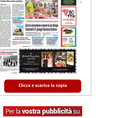
Clicca e scarica la copia