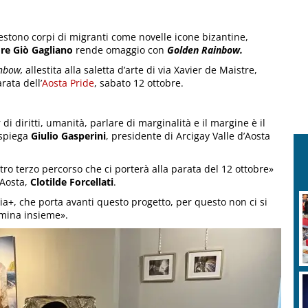
vestono corpi di migranti come novelle icone bizantine,
re Giò Gagliano
rende omaggio con
Golden Rainbow.
nbow,
allestita alla saletta d’arte di via Xavier de Maistre,
rata dell’
Aosta Pride
, sabato 12 ottobre.
di diritti, umanità, parlare di marginalità e il margine è il
 spiega
Giulio Gasperini
, presidente di Arcigay Valle d’Aosta
ro terzo percorso che ci porterà alla parata del 12 ottobre»
 Aosta,
Clotilde Forcellati
.
a+, che porta avanti questo progetto, per questo non ci si
mmina insieme».