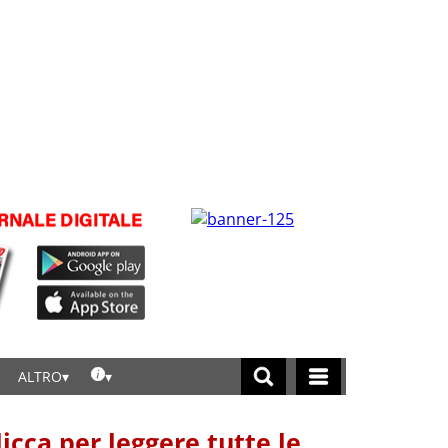
ALTRO
licca per leggere tutte le