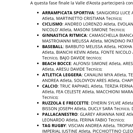
A questa fase finale la Valle d’Aosta parteciperà con 
ARRAMPICATA SPORTIVA
: SANGIORGI LUCE 
Atleta, MARTINETTO CRISTIANA Tecnico;
CICLISMO
: ANDREO LORENZO Atleta, EVOLAN
NICOLO’ Atleta, MASONI SIMONE Tecnico;
GINNASTICA RITMICA
: CAMASCHELLA BIANCA 
MASTROIANNI MELISSA Atleta, MONDINO PATR
BASEBALL
: BARBUTO MELISSA Atleta, HOXHA
Atleta, BIANCHI KEVIN Atleta, FONTE NICOLO 
Tecnico, BAJO DAVIDE tecnico;
BEACH BOCCE
: ALFONSI SIMONE Atleta, ARE
Atleta, ARESU DAVIDE Tecnico;
ATLETICA LEGGERA
: CANALINI MYA Atleta, T
ANDREA Atleta, SOLOVYOV ARES Atleta, CHAPE
CALCIO
: TRUC RAPHAEL Atleta, TERZIA FERN
Atleta, FEA CELESTE Atleta, MACCHIONI MAR
Tecnico;
RUZZOLA E FRECCETTE
: D’HERIN SYLVIE Atle
BISSON JOSEPH Atleta, DUCLY SARA Tecnico,
PALLACANESTRO
: GLAREY ARIANNA NIKE Atle
LEONARDO Atleta, FERINA FABIO Tecnico;
TAG RUGBY
: VISCIAN ANDREA Atleta, TROPIA
IMPERIAL JUSTINE Atleta, PICCHIOTTINO CLEO 