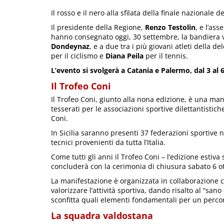
Il rosso e il nero alla sfilata della finale nazionale de
Il presidente della Regione,
Renzo Testolin
, e l’as
hanno consegnato oggi, 30 settembre, la bandiera v
Dondeynaz
, e a due tra i più giovani atleti della d
per il ciclismo e
Diana Peila
per il tennis.
L’evento si svolgerà a Catania e Palermo, dal 3 al 
Il Trofeo Coni
Il Trofeo Coni, giunto alla nona edizione, è una man
tesserati per le associazioni sportive dilettantistiche
Coni.
In Sicilia saranno presenti 37 federazioni sportive na
tecnici provenienti da tutta l’Italia.
Come tutti gli anni il Trofeo Coni – l’edizione estiv
concluderà con la cerimonia di chiusura sabato 6 ott
La manifestazione è organizzata in collaborazione co
valorizzare l’attività sportiva, dando risalto al “san
sconfitta quali elementi fondamentali per un percors
La squadra valdostana