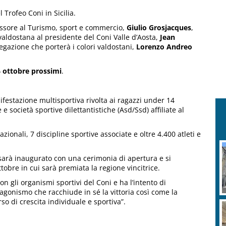
l Trofeo Coni in Sicilia.
sessore al Turismo, sport e commercio,
Giulio Grosjacques
,
aldostana al presidente del Coni Valle d’Aosta,
Jean
elegazione che porterà i colori valdostani,
Lorenzo Andreo
6 ottobre prossimi
.
ifestazione multisportiva rivolta ai ragazzi under 14
 e società sportive dilettantistiche (Asd/Ssd) affiliate al
zionali, 7 discipline sportive associate e oltre 4.400 atleti e
a sarà inaugurato con una cerimonia di apertura e si
obre in cui sarà premiata la regione vincitrice.
n gli organismi sportivi del Coni e ha l’intento di
o agonismo che racchiude in sé la vittoria così come la
o di crescita individuale e sportiva”.