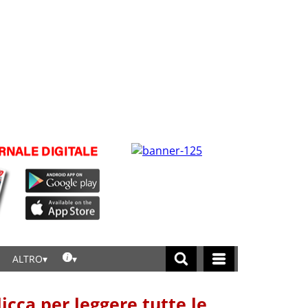
ALTRO
licca per leggere tutte le