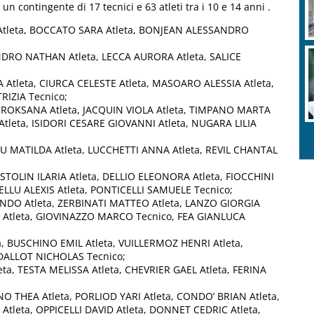
un contingente di 17 tecnici e 63 atleti tra i 10 e 14 anni .
Atleta, BOCCATO SARA Atleta, BONJEAN ALESSANDRO
DRO NATHAN Atleta, LECCA AURORA Atleta, SALICE
Atleta, CIURCA CELESTE Atleta, MASOARO ALESSIA Atleta,
IZIA Tecnico;
 ROKSANA Atleta, JACQUIN VIOLA Atleta, TIMPANO MARTA
Atleta, ISIDORI CESARE GIOVANNI Atleta, NUGARA LILIA
SU MATILDA Atleta, LUCCHETTI ANNA Atleta, REVIL CHANTAL
ESTOLIN ILARIA Atleta, DELLIO ELEONORA Atleta, FIOCCHINI
LLU ALEXIS Atleta, PONTICELLI SAMUELE Tecnico;
ANDO Atleta, ZERBINATI MATTEO Atleta, LANZO GIORGIA
A Atleta, GIOVINAZZO MARCO Tecnico, FEA GIANLUCA
ta, BUSCHINO EMIL Atleta, VUILLERMOZ HENRI Atleta,
 DALLOT NICHOLAS Tecnico;
ta, TESTA MELISSA Atleta, CHEVRIER GAEL Atleta, FERINA
NO THEA Atleta, PORLIOD YARI Atleta, CONDO’ BRIAN Atleta,
Atleta, OPPICELLI DAVID Atleta, DONNET CEDRIC Atleta,