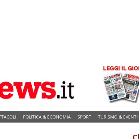
TTACOLI
POLITICA & ECONOMIA
SPORT
TURISMO & EVENTI
C