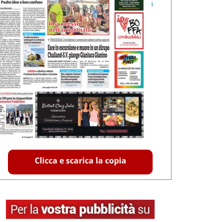
Clicca e scarica la copia