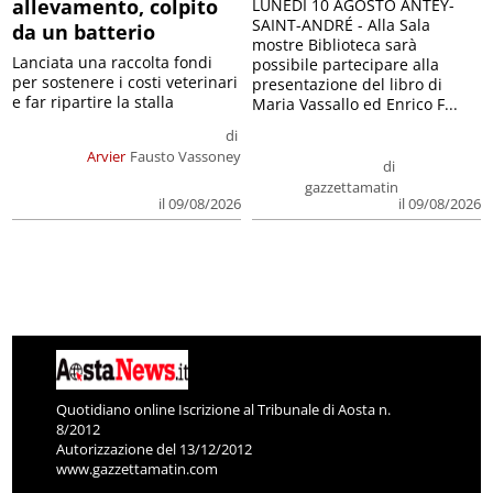
allevamento, colpito
LUNEDÌ 10 AGOSTO ANTEY-
SAINT-ANDRÉ - Alla Sala
da un batterio
mostre Biblioteca sarà
Lanciata una raccolta fondi
possibile partecipare alla
per sostenere i costi veterinari
presentazione del libro di
e far ripartire la stalla
Maria Vassallo ed Enrico F...
di
Arvier
Fausto Vassoney
di
gazzettamatin
il 09/08/2026
il 09/08/2026
Quotidiano online Iscrizione al Tribunale di Aosta n.
8/2012
Autorizzazione del 13/12/2012
www.gazzettamatin.com