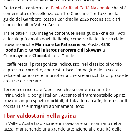
Detto della conferma di
Paolo Griffa al Caffé Nazionale
che si è
confermato un’eccellenza con Tre Chicchi e Tre Tazzine, la
guida del Gambero Rosso I Bar d’Italia 2025 recensisce altri
cinque locali in Valle d’Aosta.
Tra le oltre 1.100 insegne contenute nella guida «che dà i voti
al locale più amato dagli italiani», come recita lo storico claim,
troviamo anche
Mafrica e La Pâtisserie
ad Aosta,
4810
Food&fun
e
Kartell Bistrot Panoramic di Skyway
a
Courmayeur e
Chocolat
, a La Thuile.
Il caffè resta il protagonista indiscusso, nel classico binomio
espresso e cornetto, che restituisce l’immagine della sosta
veloce al bancone, e in un’offerta che si è arricchita di proposte
creative e ricercate.
Terreno di ricerca è l’aperitivo che si conferma un rito
irrinunciabile per gli italiani. Accanto all’intramontabile Spritz,
trovano ampio spazio mocktail, drink a tema caffè, interessanti
cocktail list e intriganti abbinamenti food.
I bar valdostani nella guida
In Valle d’Aosta tradizione e innovazione si incontrano nella
tazza, mantenendo una grande attenzione alla qualità delle