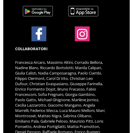
COLLABORATORI
Francesca Arcaro, Massimo Altini, Corrado Bellora,
Nadine Blanc, Riccardo Bortolotti, Manila Calipari,
Giulia Calisti, Nadia Camposaragna, Paolo Ciambi,
Filippo Clermont, Carol Di Vito, Christian Leo
Dufour, Christian Evaspasiano, Giuseppe Farinella,
Enrico Formento Dojot, Bruno Fracasso, Fabio
Francesconi, Sofia Fregnani, Giorgia Gambino,
Paolo Gatto, Michael Ghignone, Marlène Jorrioz,
Cecilia Lazzarotto, Giacomo Mangano, Angela
Marrelli, Federico Mecca, Luca Mauro Melloni, Marc
Montrosset, Matteo Nigra, Sabrina Olibano,
Emiliano Pala, Gabriele Peloso, Maurizio Pitti, Loris
Ponsetto, Andrea Portigliatti, Mattia Pramotton,
Deniel Pession, Raffaele Romano, Enrico Ruggeri,