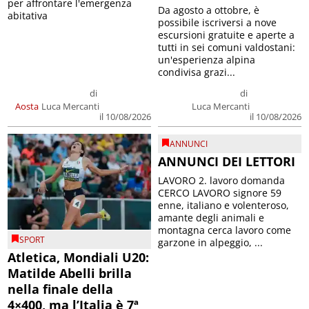
per affrontare l'emergenza
Da agosto a ottobre, è
abitativa
possibile iscriversi a nove
escursioni gratuite e aperte a
tutti in sei comuni valdostani:
un'esperienza alpina
condivisa grazi...
di
di
Aosta
Luca Mercanti
Luca Mercanti
il 10/08/2026
il 10/08/2026
ANNUNCI
ANNUNCI DEI LETTORI
LAVORO 2. lavoro domanda
CERCO LAVORO signore 59
enne, italiano e volenteroso,
amante degli animali e
montagna cerca lavoro come
SPORT
garzone in alpeggio, ...
Atletica, Mondiali U20:
Matilde Abelli brilla
nella finale della
4×400, ma l’Italia è 7ª