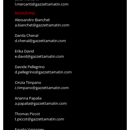
l.mercanti@gazzettamatin.com
REDAZIONE
Alessandro Bianchet
a.bianchet@gazzettamatin.com
Danila Chenal
d.chenal@gazzettamatin.com
Erika David
e.david@gazzettamatin.com
Davide Pellegrino
d.pellegrino@gazzettamatin.com
Cinzia Timpano
c.timpano@gazzettamatin.com
Arianna Papalia
a.papalia@gazzettamatin.com
Thomas Piccot
t.piccot@gazzettamatin.com
Fausto Vassoney