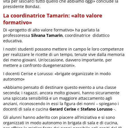
vita per lasciarci tutto quello che abbiamo oggi» conclude la
presidente Bondaz.
La coordinatrice Tamarin: «alto valore
formativo»
Di «progetto di alto valore formativo» ha parlato la
professoressa
Silvana Tamarin
, coordinatrice didattico
educativa.
I nostri studenti possono mettere in campo le loro competenze
per realizzare le ricette di un tempo, tenute vive dalla memoria
dei meno giovani. Un’occasione, davvero importante, per
mettere a confronto duegenerazioni».
I docenti Cerise e Lorusso: «brigate organizzate in modo
autonomo»
«Abbiamo pensato di destinare questo evento a una classe
seconda; i ragazzi, ancora molto giovani, hanno sicuramente
una spiccata sensibilità e un maggiore attaccamento agli
anziani, riconoscendo in essi la figura dei nonni – spiegano i
docenti di sala e cucina
Gerard Cerise
e
Stefano Lorusso
-.
Gli alunni hanno aderito con piacere all’iniziativa e si sono
organizzati in modo autonomo in brigata di sala e di cucina,