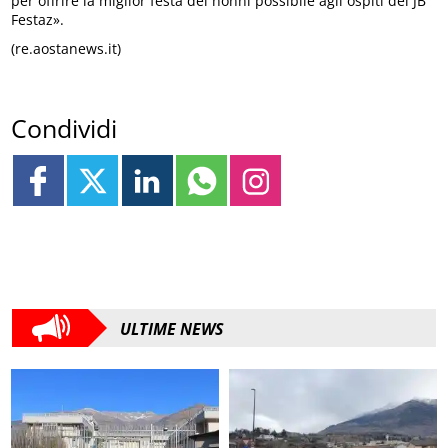
per offrire la miglior festa dei nonni possibile agli ospiti del JB
Festaz».
(re.aostanews.it)
Condividi
ULTIME NEWS