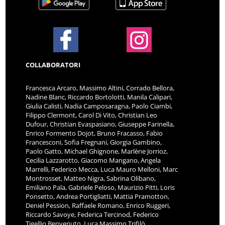
COLLABORATORI
Francesca Arcaro, Massimo Altini, Corrado Bellora,
Nadine Blanc, Riccardo Bortolotti, Manila Calipari,
Giulia Calisti, Nadia Camposaragna, Paolo Ciambi,
Filippo Clermont, Carol Di Vito, Christian Leo
Dufour, Christian Evaspasiano, Giuseppe Farinella,
Enrico Formento Dojot, Bruno Fracasso, Fabio
Francesconi, Sofia Fregnani, Giorgia Gambino,
Paolo Gatto, Michael Ghignone, Marlène Jorrioz,
Cecilia Lazzarotto, Giacomo Mangano, Angela
Marrelli, Federico Mecca, Luca Mauro Melloni, Marc
Montrosset, Matteo Nigra, Sabrina Olibano,
Emiliano Pala, Gabriele Peloso, Maurizio Pitti, Loris
Ponsetto, Andrea Portigliatti, Mattia Pramotton,
Deniel Pession, Raffaele Romano, Enrico Ruggeri,
Riccardo Savoye, Federica Tercinod, Federico
Tigellio Benvenuto, Luca Massimo Trifilò