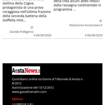
della città alcuni atleti reduci
stellina della Cogne,
dalla rassegna continentale in
protagonista di una prova
programma ...
coraggiosa nell'ultima frazione
della seconda batteria della
staffetta mist...
di
Redazione Aostanews.it
di
Davide Pellegrino
il 06/08/2026
il 06/08/2026
Quotidiano online Iscrizione al Tribunale di Aosta n.
8/2012
Autorizzazione del 13/12/2012
www.gazzettamatin.com
Editore
LG PRESSE S.R.L.