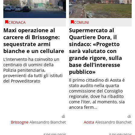
CRONACA
COMUNI
Maxi operazione al
Supermercato al
carcere di Brissogne:
Quartiere Dora, il
sequestrate armi
sindaco: «Progetto
bianche e un cellulare
sarà valutato con
grande rigore, sulla
L'intervento ha coinvolto un
base dell’interesse
centinaio di uomini della
Polizia penitenziaria,
pubblico»
provenienti da tutti gli istituti
Il primo cittadino di Aosta è
del Provveditorato
stato audito nella quarta
commissione del Consiglio
regionale, dove ha ribadito
come l'iter, al momento, sia
ancora ferm...
di
di
Brissogne
Alessandro Bianchet
Aosta
Alessandro Bianchet
il 06/08/2026
il 06/08/2026