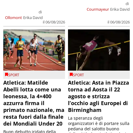
di
Courmayeur
Erika David
di
Ollomont
Erika David
il 06/08/2026
il 06/08/2026
SPORT
SPORT
Atletica: Matilde
Atletica: Asta in Piazza
Abelli lotta come una
torna ad Aosta il 22
leonessa, la 4×400
agosto e strizza
azzurra firma il
l’occhio agli Europei di
primato nazionale, ma
Birmingham
resta fuori dalla finale
La speranza degli
dei Mondiali Under 20
organizzatori è di portare sulla
pedana del salotto buono
Buon debutto iridato della