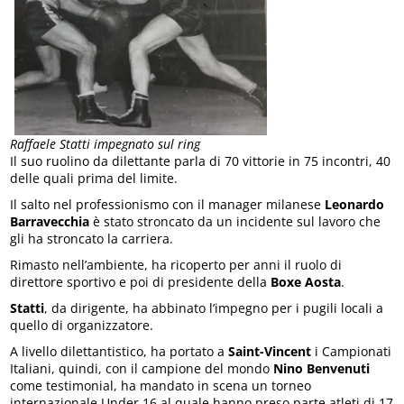
Raffaele Statti impegnato sul ring
Il suo ruolino da dilettante parla di 70 vittorie in 75 incontri, 40
delle quali prima del limite.
Il salto nel professionismo con il manager milanese
Leonardo
Barravecchia
è stato stroncato da un incidente sul lavoro che
gli ha stroncato la carriera.
Rimasto nell’ambiente, ha ricoperto per anni il ruolo di
direttore sportivo e poi di presidente della
Boxe Aosta
.
Statti
, da dirigente, ha abbinato l’impegno per i pugili locali a
quello di organizzatore.
A livello dilettantistico, ha portato a
Saint-Vincent
i Campionati
Italiani, quindi, con il campione del mondo
Nino Benvenuti
come testimonial, ha mandato in scena un torneo
internazionale Under 16 al quale hanno preso parte atleti di 17