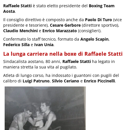
Raffaele Statti
è stato eletto presidente del
Boxing Team
Aosta
.
Il consiglio direttivo è composto anche da
Paolo Di Turo
(vice
presidente e tesoriere),
Cesare Gerbore
(direttore sportivo),
Claudio Menchini
e
Enrico Marazzato
(consiglieri).
Confermato lo staff tecnico, formato da
Angelo Scapin
,
Federico Silla
e
Ivan Unia
.
La lunga carriera nella boxe di Raffaele Statti
Sindacalista aostano, 80 anni,
Raffaele Statti
ha legato in
maniera stretta la sua vita al pugilato.
Atleta di lungo corso, ha indossato i guantoni con pugili del
calibro di
Luigi Patruno
,
Silvio Ceriano
e
Enrico Piccinelli
.