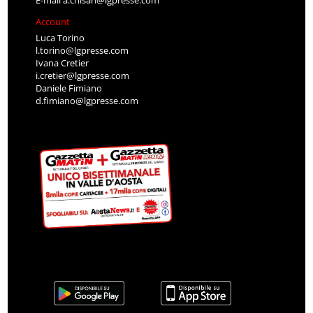
E-mail
a.chisari@lgpresse.com
Account
Luca Torino
l.torino@lgpresse.com
Ivana Cretier
i.cretier@lgpresse.com
Daniele Fimiano
d.fimiano@lgpresse.com