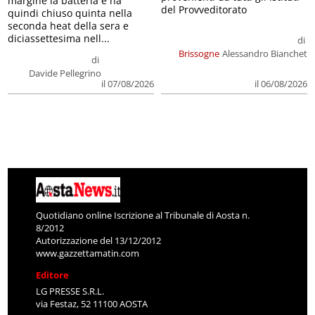
margine la batteria e ha
del Provveditorato
quindi chiuso quinta nella
seconda heat della sera e
diciassettesima nell...
di
Brissogne
Alessandro Bianchet
di
Davide Pellegrino
il 07/08/2026
il 06/08/2026
Quotidiano online Iscrizione al Tribunale di Aosta n.
8/2012
Autorizzazione del 13/12/2012
www.gazzettamatin.com
Editore
LG PRESSE S.R.L.
via Festaz, 52 11100 AOSTA