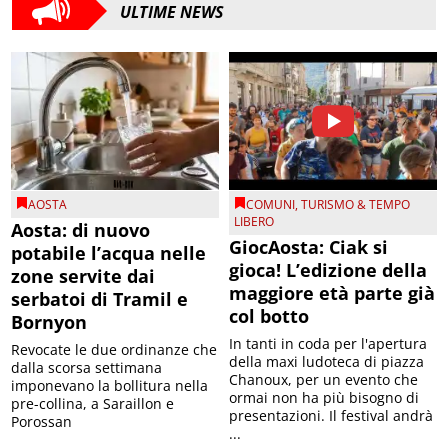
ULTIME NEWS
AOSTA
COMUNI
,
TURISMO & TEMPO
LIBERO
Aosta: di nuovo
GiocAosta: Ciak si
potabile l’acqua nelle
gioca! L’edizione della
zone servite dai
maggiore età parte già
serbatoi di Tramil e
col botto
Bornyon
In tanti in coda per l'apertura
Revocate le due ordinanze che
della maxi ludoteca di piazza
dalla scorsa settimana
Chanoux, per un evento che
imponevano la bollitura nella
ormai non ha più bisogno di
pre-collina, a Saraillon e
presentazioni. Il festival andrà
Porossan
...