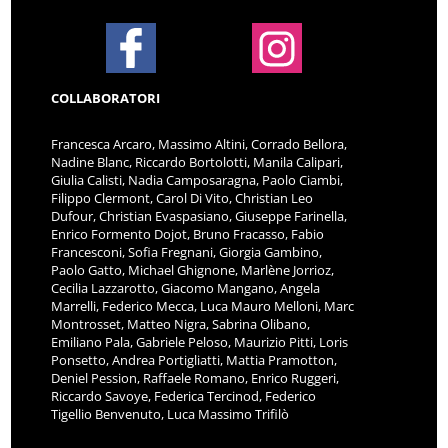
COLLABORATORI
Francesca Arcaro, Massimo Altini, Corrado Bellora,
Nadine Blanc, Riccardo Bortolotti, Manila Calipari,
Giulia Calisti, Nadia Camposaragna, Paolo Ciambi,
Filippo Clermont, Carol Di Vito, Christian Leo
Dufour, Christian Evaspasiano, Giuseppe Farinella,
Enrico Formento Dojot, Bruno Fracasso, Fabio
Francesconi, Sofia Fregnani, Giorgia Gambino,
Paolo Gatto, Michael Ghignone, Marlène Jorrioz,
Cecilia Lazzarotto, Giacomo Mangano, Angela
Marrelli, Federico Mecca, Luca Mauro Melloni, Marc
Montrosset, Matteo Nigra, Sabrina Olibano,
Emiliano Pala, Gabriele Peloso, Maurizio Pitti, Loris
Ponsetto, Andrea Portigliatti, Mattia Pramotton,
Deniel Pession, Raffaele Romano, Enrico Ruggeri,
Riccardo Savoye, Federica Tercinod, Federico
Tigellio Benvenuto, Luca Massimo Trifilò