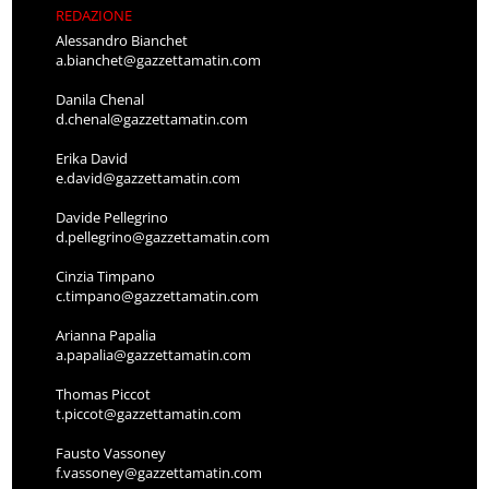
REDAZIONE
Alessandro Bianchet
a.bianchet@gazzettamatin.com
Danila Chenal
d.chenal@gazzettamatin.com
Erika David
e.david@gazzettamatin.com
Davide Pellegrino
d.pellegrino@gazzettamatin.com
Cinzia Timpano
c.timpano@gazzettamatin.com
Arianna Papalia
a.papalia@gazzettamatin.com
Thomas Piccot
t.piccot@gazzettamatin.com
Fausto Vassoney
f.vassoney@gazzettamatin.com