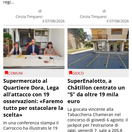
regi...
di
di
Cinzia Timpano
Cinzia Timpano
il 07/08/2026
il 07/08/2026
COMUNI
GIOCO
Supermercato al
SuperEnalotto, a
Quartiere Dora, Lega
Châtillon centrato un
all’attacco con 19
“5” da oltre 19 mila
osservazioni: «Faremo
euro
tutto per ostacolare la
La giocata vincente alla
scelta»
Tabaccheria Chameran nel
concorso di giovedì 6 agosto; il
In una conferenza stampa il
jackpot per l'estrazione di
Carroccio ha illustrato le 19
oggi, venerdì 7, sale a 205,8