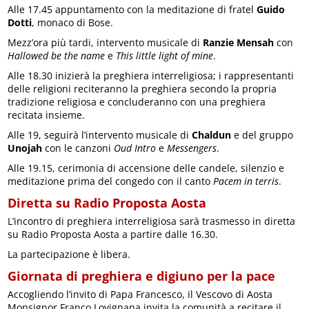
Alle 17.45 appuntamento con la meditazione di fratel
Guido
Dotti
, monaco di Bose.
Mezz’ora più tardi, intervento musicale di
Ranzie Mensah
con
Hallowed be the name
e
This little light of mine
.
Alle 18.30 inizierà la preghiera interreligiosa; i rappresentanti
delle religioni reciteranno la preghiera secondo la propria
tradizione religiosa e concluderanno con una preghiera
recitata insieme.
Alle 19, seguirà l’intervento musicale di
Chaldun
e del gruppo
Unojah
con le canzoni
Oud Intro
e
Messengers
.
Alle 19.15, cerimonia di accensione delle candele, silenzio e
meditazione prima del congedo con il canto
Pacem in terris
.
Diretta su Radio Proposta Aosta
L’incontro di preghiera interreligiosa sarà trasmesso in diretta
su Radio Proposta Aosta a partire dalle 16.30.
La partecipazione è libera.
Giornata di preghiera e digiuno per la pace
Accogliendo l’invito di Papa Francesco, il Vescovo di Aosta
Monsignor Franco Lovignana invita la comunità a recitare il