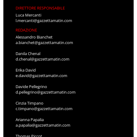
DIRETTORE RESPONSABILE
Luca Mercanti
l.mercanti@gazzettamatin.com
REDAZIONE
Alessandro Bianchet
a.bianchet@gazzettamatin.com
Danila Chenal
d.chenal@gazzettamatin.com
Erika David
e.david@gazzettamatin.com
Davide Pellegrino
d.pellegrino@gazzettamatin.com
Cinzia Timpano
c.timpano@gazzettamatin.com
Arianna Papalia
a.papalia@gazzettamatin.com
Thomas Piccot