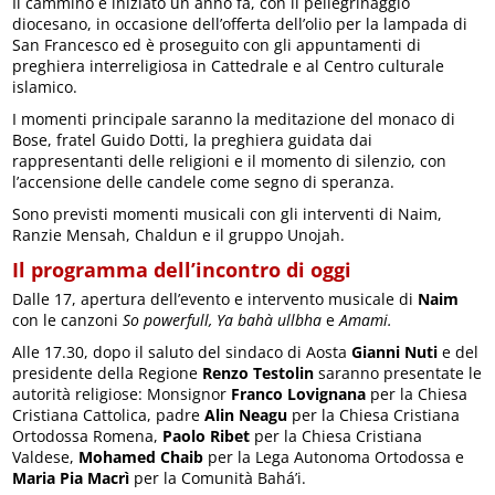
Il cammino è iniziato un anno fa, con il pellegrinaggio
diocesano, in occasione dell’offerta dell’olio per la lampada di
San Francesco ed è proseguito con gli appuntamenti di
preghiera interreligiosa in Cattedrale e al Centro culturale
islamico.
I momenti principale saranno la meditazione del monaco di
Bose, fratel Guido Dotti, la preghiera guidata dai
rappresentanti delle religioni e il momento di silenzio, con
l’accensione delle candele come segno di speranza.
Sono previsti momenti musicali con gli interventi di Naim,
Ranzie Mensah, Chaldun e il gruppo Unojah.
Il programma dell’incontro di oggi
Dalle 17, apertura dell’evento e intervento musicale di
Naim
con le canzoni
So powerfull, Ya bahà ullbha
e
Amami.
Alle 17.30, dopo il saluto del sindaco di Aosta
Gianni Nuti
e del
presidente della Regione
Renzo Testolin
saranno presentate le
autorità religiose: Monsignor
Franco Lovignana
per la Chiesa
Cristiana Cattolica, padre
Alin Neagu
per la Chiesa Cristiana
Ortodossa Romena,
Paolo Ribet
per la Chiesa Cristiana
Valdese,
Mohamed Chaib
per la Lega Autonoma Ortodossa e
Maria Pia Macrì
per la Comunità Bahá’i.