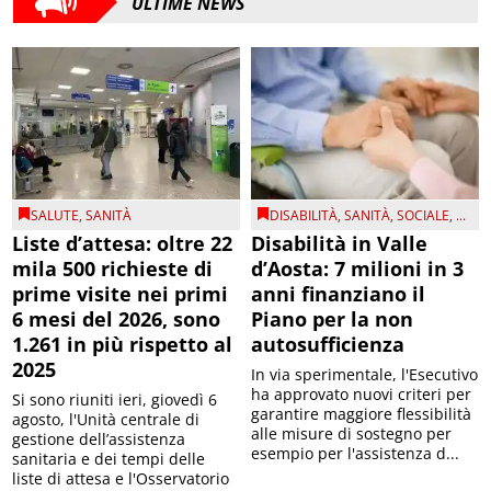
ULTIME NEWS
SALUTE
,
SANITÀ
DISABILITÀ
,
SANITÀ
,
SOCIALE
, ...
Liste d’attesa: oltre 22
Disabilità in Valle
mila 500 richieste di
d’Aosta: 7 milioni in 3
prime visite nei primi
anni finanziano il
6 mesi del 2026, sono
Piano per la non
1.261 in più rispetto al
autosufficienza
2025
In via sperimentale, l'Esecutivo
ha approvato nuovi criteri per
Si sono riuniti ieri, giovedì 6
garantire maggiore flessibilità
agosto, l'Unità centrale di
alle misure di sostegno per
gestione dell’assistenza
esempio per l'assistenza d...
sanitaria e dei tempi delle
liste di attesa e l'Osservatorio