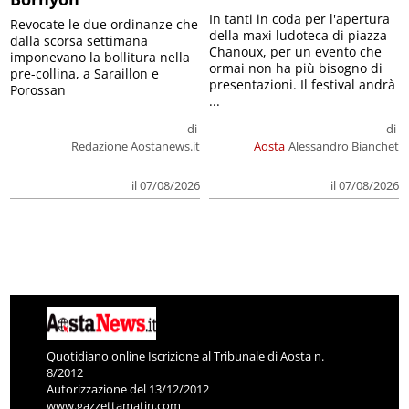
In tanti in coda per l'apertura
Revocate le due ordinanze che
della maxi ludoteca di piazza
dalla scorsa settimana
Chanoux, per un evento che
imponevano la bollitura nella
ormai non ha più bisogno di
pre-collina, a Saraillon e
presentazioni. Il festival andrà
Porossan
...
di
di
Redazione Aostanews.it
Aosta
Alessandro Bianchet
il 07/08/2026
il 07/08/2026
Quotidiano online Iscrizione al Tribunale di Aosta n.
8/2012
Autorizzazione del 13/12/2012
www.gazzettamatin.com