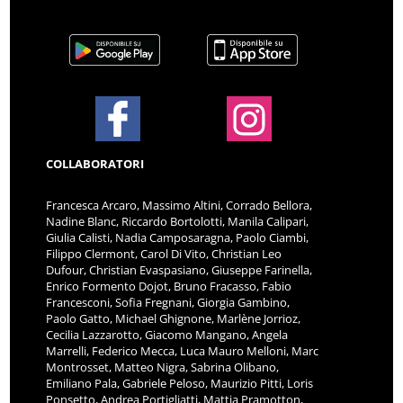
COLLABORATORI
Francesca Arcaro, Massimo Altini, Corrado Bellora,
Nadine Blanc, Riccardo Bortolotti, Manila Calipari,
Giulia Calisti, Nadia Camposaragna, Paolo Ciambi,
Filippo Clermont, Carol Di Vito, Christian Leo
Dufour, Christian Evaspasiano, Giuseppe Farinella,
Enrico Formento Dojot, Bruno Fracasso, Fabio
Francesconi, Sofia Fregnani, Giorgia Gambino,
Paolo Gatto, Michael Ghignone, Marlène Jorrioz,
Cecilia Lazzarotto, Giacomo Mangano, Angela
Marrelli, Federico Mecca, Luca Mauro Melloni, Marc
Montrosset, Matteo Nigra, Sabrina Olibano,
Emiliano Pala, Gabriele Peloso, Maurizio Pitti, Loris
Ponsetto, Andrea Portigliatti, Mattia Pramotton,