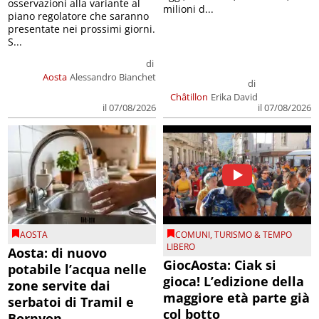
osservazioni alla variante al
milioni d...
piano regolatore che saranno
presentate nei prossimi giorni.
S...
di
Aosta
Alessandro Bianchet
di
Châtillon
Erika David
il 07/08/2026
il 07/08/2026
AOSTA
COMUNI
,
TURISMO & TEMPO
LIBERO
Aosta: di nuovo
GiocAosta: Ciak si
potabile l’acqua nelle
gioca! L’edizione della
zone servite dai
maggiore età parte già
serbatoi di Tramil e
col botto
Bornyon