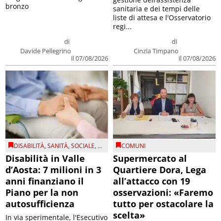
bronzo
sanitaria e dei tempi delle
liste di attesa e l'Osservatorio
regi...
di
di
Davide Pellegrino
Cinzia Timpano
il 07/08/2026
il 07/08/2026
DISABILITÀ
,
SANITÀ
,
SOCIALE
, ...
COMUNI
Disabilità in Valle
Supermercato al
d’Aosta: 7 milioni in 3
Quartiere Dora, Lega
anni finanziano il
all’attacco con 19
Piano per la non
osservazioni: «Faremo
autosufficienza
tutto per ostacolare la
scelta»
In via sperimentale, l'Esecutivo