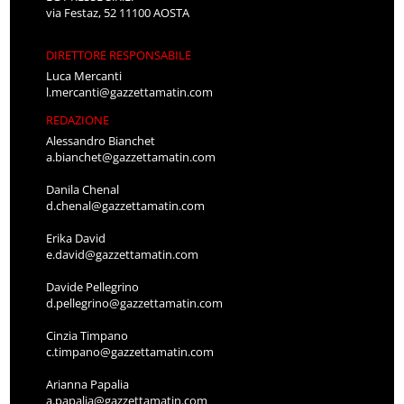
via Festaz, 52 11100 AOSTA
DIRETTORE RESPONSABILE
Luca Mercanti
l.mercanti@gazzettamatin.com
REDAZIONE
Alessandro Bianchet
a.bianchet@gazzettamatin.com
Danila Chenal
d.chenal@gazzettamatin.com
Erika David
e.david@gazzettamatin.com
Davide Pellegrino
d.pellegrino@gazzettamatin.com
Cinzia Timpano
c.timpano@gazzettamatin.com
Arianna Papalia
a.papalia@gazzettamatin.com