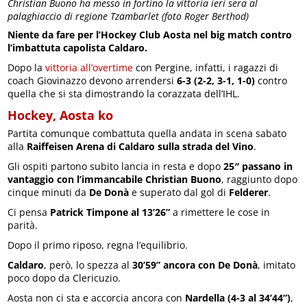
Christian Buono ha messo in fortino la vittoria ieri sera al
palaghiaccio di regione Tzambarlet (foto Roger Berthod)
Niente da fare per l’Hockey Club Aosta nel big match contro
l’imbattuta capolista Caldaro.
Dopo la
vittoria all’overtime
con Pergine, infatti, i ragazzi di
coach Giovinazzo devono arrendersi
6-3 (2-2, 3-1, 1-0)
contro
quella che si sta dimostrando la corazzata dell’IHL.
Hockey, Aosta ko
Partita comunque combattuta quella andata in scena sabato
alla
Raiffeisen Arena di Caldaro sulla strada del Vino
.
Gli ospiti partono subito lancia in resta e dopo
25″ passano in
vantaggio con l’immancabile Christian Buono
, raggiunto dopo
cinque minuti da
De Donà
e superato dal gol di
Felderer
.
Ci pensa
Patrick Timpone al 13’26”
a rimettere le cose in
parità.
Dopo il primo riposo, regna l’equilibrio.
Caldaro
, però, lo spezza al
30’59” ancora con De Donà
, imitato
poco dopo da Clericuzio.
Aosta non ci sta e accorcia ancora con
Nardella (4-3 al 34’44”)
,