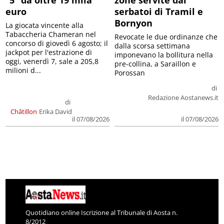
euro
serbatoi di Tramil e
Bornyon
La giocata vincente alla
Tabaccheria Chameran nel
Revocate le due ordinanze che
concorso di giovedì 6 agosto; il
dalla scorsa settimana
jackpot per l'estrazione di
imponevano la bollitura nella
oggi, venerdì 7, sale a 205,8
pre-collina, a Saraillon e
milioni d...
Porossan
di
Redazione Aostanews.it
di
Châtillon
Erika David
il 07/08/2026
il 07/08/2026
Quotidiano online Iscrizione al Tribunale di Aosta n.
8/2012