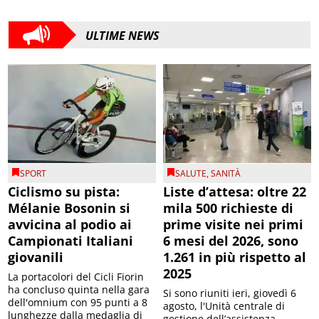
ULTIME NEWS
SPORT
SALUTE
,
SANITÀ
Ciclismo su pista:
Liste d’attesa: oltre 22
Mélanie Bosonin si
mila 500 richieste di
avvicina al podio ai
prime visite nei primi
Campionati Italiani
6 mesi del 2026, sono
giovanili
1.261 in più rispetto al
2025
La portacolori del Cicli Fiorin
ha concluso quinta nella gara
Si sono riuniti ieri, giovedì 6
dell'omnium con 95 punti a 8
agosto, l'Unità centrale di
lunghezze dalla medaglia di
gestione dell’assistenza