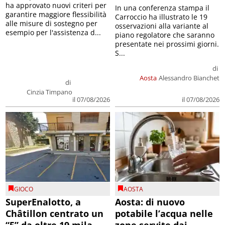
ha approvato nuovi criteri per
In una conferenza stampa il
garantire maggiore flessibilità
Carroccio ha illustrato le 19
alle misure di sostegno per
osservazioni alla variante al
esempio per l'assistenza d...
piano regolatore che saranno
presentate nei prossimi giorni.
S...
di
Aosta
Alessandro Bianchet
di
Cinzia Timpano
il 07/08/2026
il 07/08/2026
GIOCO
AOSTA
SuperEnalotto, a
Aosta: di nuovo
Châtillon centrato un
potabile l’acqua nelle
“5” da oltre 19 mila
zone servite dai