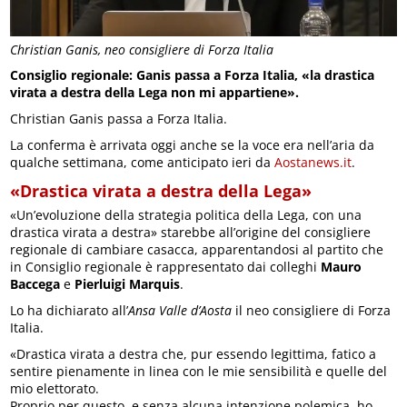
Christian Ganis, neo consigliere di Forza Italia
Consiglio regionale: Ganis passa a Forza Italia, «la drastica
virata a destra della Lega non mi appartiene».
Christian Ganis passa a Forza Italia.
La conferma è arrivata oggi anche se la voce era nell’aria da
qualche settimana, come anticipato ieri da
Aostanews.it
.
«Drastica virata a destra della Lega»
«Un’evoluzione della strategia politica della Lega, con una
drastica virata a destra» starebbe all’origine del consigliere
regionale di cambiare casacca, apparentandosi al partito che
in Consiglio regionale è rappresentato dai colleghi
Mauro
Baccega
e
Pierluigi Marquis
.
Lo ha dichiarato all’
Ansa Valle d’Aosta
il neo consigliere di Forza
Italia.
«Drastica virata a destra che, pur essendo legittima, fatico a
sentire pienamente in linea con le mie sensibilità e quelle del
mio elettorato.
Proprio per questo, e senza alcuna intenzione polemica, ho