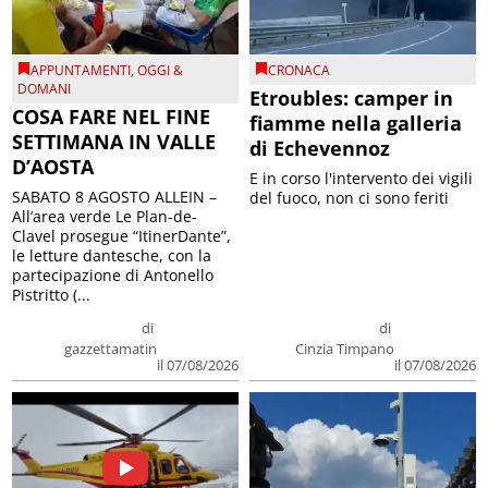
APPUNTAMENTI
,
OGGI &
CRONACA
DOMANI
Etroubles: camper in
COSA FARE NEL FINE
fiamme nella galleria
SETTIMANA IN VALLE
di Echevennoz
D’AOSTA
E in corso l'intervento dei vigili
SABATO 8 AGOSTO ALLEIN –
del fuoco, non ci sono feriti
All’area verde Le Plan-de-
Clavel prosegue “ItinerDante”,
le letture dantesche, con la
partecipazione di Antonello
Pistritto (...
di
di
gazzettamatin
Cinzia Timpano
il 07/08/2026
il 07/08/2026