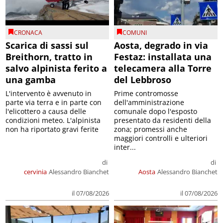
CRONACA
COMUNI
Scarica di sassi sul
Aosta, degrado in via
Breithorn, tratto in
Festaz: installata una
salvo alpinista ferito a
telecamera alla Torre
una gamba
del Lebbroso
L'intervento è avvenuto in
Prime contromosse
parte via terra e in parte con
dell'amministrazione
l'elicottero a causa delle
comunale dopo l'esposto
condizioni meteo. L'alpinista
presentato da residenti della
non ha riportato gravi ferite
zona; promessi anche
maggiori controlli e ulteriori
inter...
di
di
cervinia
Alessandro Bianchet
Aosta
Alessandro Bianchet
il 07/08/2026
il 07/08/2026