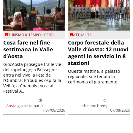
TURISMO & TEMPO LIBERO
ATTUALITA'
Cosa fare nel fine
Corpo forestale della
settimana in Valle
Valle d’Aosta: 12 nuovi
d’Aosta
agenti in servizio in 8
stazioni
GiocAosta prosegue tra le vie
del capoluogo; a Brissogne
Questa mattina, a palazzo
entra nel vivo la Feta de
regionale, si è tenuta la
l’Oumbra; Etroubles ospita la
cerimonia di giuramento
Veillà; a Chamois tocca al
Festival A...
di
di
Aosta
gazzettamatin
ethienne bredy
il 07/08/2026
il 07/08/2026