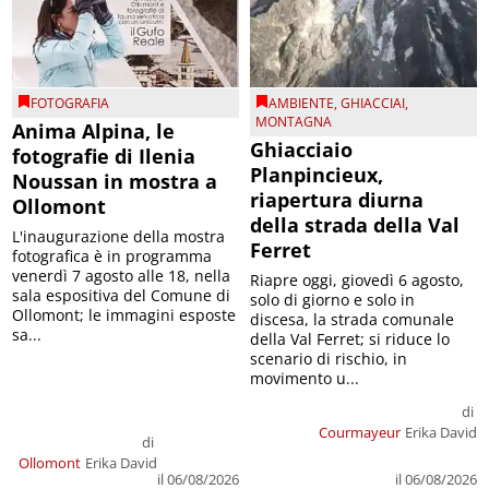
FOTOGRAFIA
AMBIENTE
,
GHIACCIAI
,
MONTAGNA
Anima Alpina, le
Ghiacciaio
fotografie di Ilenia
Planpincieux,
Noussan in mostra a
riapertura diurna
Ollomont
della strada della Val
L'inaugurazione della mostra
Ferret
fotografica è in programma
venerdì 7 agosto alle 18, nella
Riapre oggi, giovedì 6 agosto,
sala espositiva del Comune di
solo di giorno e solo in
Ollomont; le immagini esposte
discesa, la strada comunale
sa...
della Val Ferret; si riduce lo
scenario di rischio, in
movimento u...
di
Courmayeur
Erika David
di
Ollomont
Erika David
il 06/08/2026
il 06/08/2026