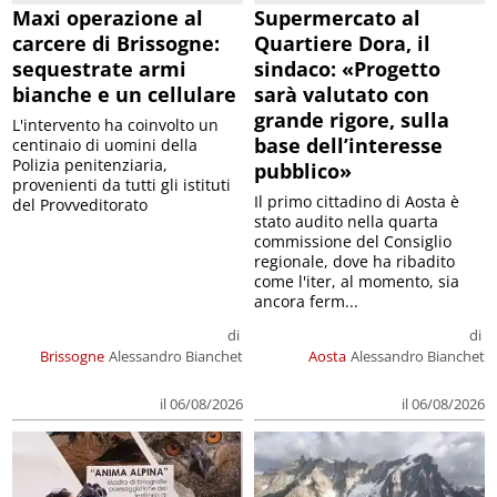
Maxi operazione al
Supermercato al
carcere di Brissogne:
Quartiere Dora, il
sequestrate armi
sindaco: «Progetto
bianche e un cellulare
sarà valutato con
grande rigore, sulla
L'intervento ha coinvolto un
base dell’interesse
centinaio di uomini della
Polizia penitenziaria,
pubblico»
provenienti da tutti gli istituti
Il primo cittadino di Aosta è
del Provveditorato
stato audito nella quarta
commissione del Consiglio
regionale, dove ha ribadito
come l'iter, al momento, sia
ancora ferm...
di
di
Brissogne
Alessandro Bianchet
Aosta
Alessandro Bianchet
il 06/08/2026
il 06/08/2026