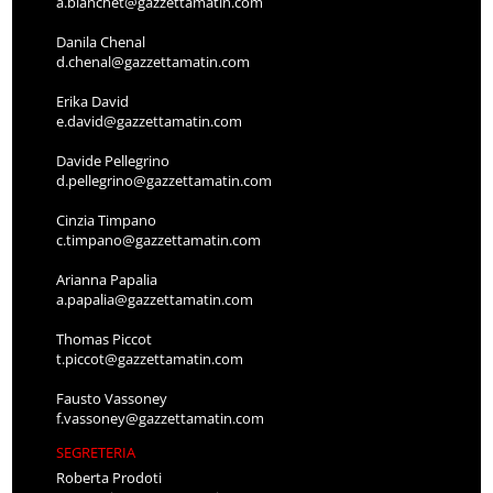
a.bianchet@gazzettamatin.com
Danila Chenal
d.chenal@gazzettamatin.com
Erika David
e.david@gazzettamatin.com
Davide Pellegrino
d.pellegrino@gazzettamatin.com
Cinzia Timpano
c.timpano@gazzettamatin.com
Arianna Papalia
a.papalia@gazzettamatin.com
Thomas Piccot
t.piccot@gazzettamatin.com
Fausto Vassoney
f.vassoney@gazzettamatin.com
SEGRETERIA
Roberta Prodoti