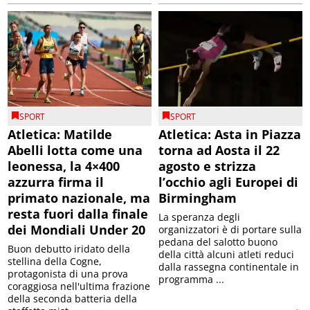
SPORT
SPORT
Atletica: Matilde
Atletica: Asta in Piazza
Abelli lotta come una
torna ad Aosta il 22
leonessa, la 4×400
agosto e strizza
azzurra firma il
l’occhio agli Europei di
primato nazionale, ma
Birmingham
resta fuori dalla finale
La speranza degli
dei Mondiali Under 20
organizzatori è di portare sulla
pedana del salotto buono
Buon debutto iridato della
della città alcuni atleti reduci
stellina della Cogne,
dalla rassegna continentale in
protagonista di una prova
programma ...
coraggiosa nell'ultima frazione
della seconda batteria della