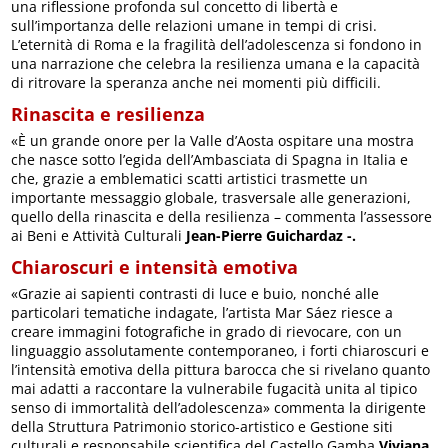
una riflessione profonda sul concetto di libertà e
sull’importanza delle relazioni umane in tempi di crisi.
L’eternità di Roma e la fragilità dell’adolescenza si fondono in
una narrazione che celebra la resilienza umana e la capacità
di ritrovare la speranza anche nei momenti più difficili.
Rinascita e resilienza
«È un grande onore per la Valle d’Aosta ospitare una mostra
che nasce sotto l’egida dell’Ambasciata di Spagna in Italia e
che, grazie a emblematici scatti artistici trasmette un
importante messaggio globale, trasversale alle generazioni,
quello della rinascita e della resilienza – commenta l’assessore
ai Beni e Attività Culturali
Jean-Pierre Guichardaz -.
Chiaroscuri e intensità emotiva
«Grazie ai sapienti contrasti di luce e buio, nonché alle
particolari tematiche indagate, l’artista Mar Sáez riesce a
creare immagini fotografiche in grado di rievocare, con un
linguaggio assolutamente contemporaneo, i forti chiaroscuri e
l’intensità emotiva della pittura barocca che si rivelano quanto
mai adatti a raccontare la vulnerabile fugacità unita al tipico
senso di immortalità dell’adolescenza» commenta la dirigente
della Struttura Patrimonio storico-artistico e Gestione siti
culturali e responsabile scientifica del Castello Gamba
Viviana