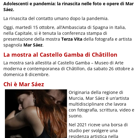
Adolescenti e pandemia: la rinascita nelle foto e opere di Mar
Sáez.
La rinascita del contatto umano dopo la pandemia.
Oggi, martedì 15 ottobre, all’Ambasciata di Spagna in Italia,
nella Capitale, si è tenuta la conferenza stampa di
presentazione della mostra
Terza Vita
della fotografa e artista
spagnola
Mar Sáez
.
La mostra al Castello Gamba di Châtillon
La mostra sarà allestita al Castello Gamba – Museo di Arte
moderna e contemporanea di Châtillon, da sabato 26 ottobre a
domenica 8 dicembre.
Chi è Mar Sáez
Originaria della regione di
Murcia, Mar Sáez è un’artista
multidisciplinare che lavora
con fotografia, scrittura, video e
suono.
Nel 2021 riceve una borsa di
studio per svolgere una
residenza artistica nella