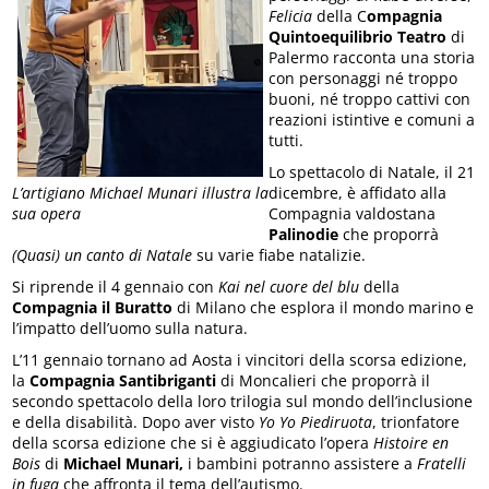
Felicia
della C
ompagnia
Quintoequilibrio Teatro
di
Palermo racconta una storia
con personaggi né troppo
buoni, né troppo cattivi con
reazioni istintive e comuni a
tutti.
Lo spettacolo di Natale, il 21
L’artigiano Michael Munari illustra la
dicembre, è affidato alla
sua opera
Compagnia valdostana
Palinodie
che proporrà
(Quasi) un canto di Natale
su varie fiabe natalizie.
Si riprende il 4 gennaio con
Kai nel cuore del blu
della
Compagnia il Buratto
di Milano che esplora il mondo marino e
l’impatto dell’uomo sulla natura.
L’11 gennaio tornano ad Aosta i vincitori della scorsa edizione,
la
Compagnia Santibriganti
di Moncalieri che proporrà il
secondo spettacolo della loro trilogia sul mondo dell’inclusione
e della disabilità. Dopo aver visto
Yo Yo Piediruota
, trionfatore
della scorsa edizione che si è aggiudicato l’opera
Histoire en
Bois
di
Michael Munari,
i bambini potranno assistere a
Fratelli
in fuga
che affronta il tema dell’autismo.