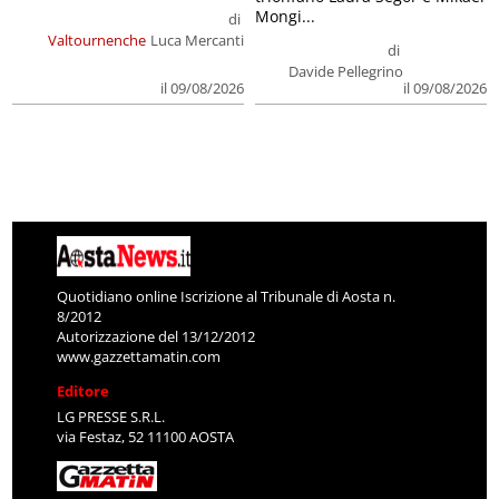
Mongi...
di
Valtournenche
Luca Mercanti
di
Davide Pellegrino
il 09/08/2026
il 09/08/2026
Quotidiano online Iscrizione al Tribunale di Aosta n.
8/2012
Autorizzazione del 13/12/2012
www.gazzettamatin.com
Editore
LG PRESSE S.R.L.
via Festaz, 52 11100 AOSTA