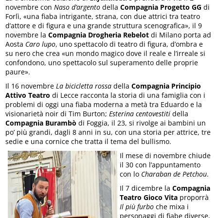
novembre con
Naso d’argento
della
Compagnia Progetto GG
di
Forlì, «una fiaba intrigante, strana, con due attrici tra teatro
d’attore e di figura e una grande struttura scenografica», il 9
novembre la
Compagnia Drogheria Rebelot
di Milano porta ad
Aosta
Caro lupo
, uno spettacolo di teatro di figura, d’ombra e
su nero che crea «un mondo magico dove il reale e l’irreale si
confondono, uno spettacolo sul superamento delle proprie
paure».
Il 16 novembre
La bicicletta rossa
della
Compagnia Principio
Attivo Teatro
di Lecce racconta la storia di una famiglia con i
problemi di oggi una fiaba moderna a metà tra Eduardo e la
visionarietà noir di Tim Burton;
Esterina centovestiti
della
Compagnia Burambò
di Foggia, il 23, si rivolge ai bambini un
po’ più grandi, dagli 8 anni in su, con una storia per attrice, tre
sedie e una cornice che tratta il tema del bullismo.
Il mese di novembre chiude
il 30 con l’appuntamento
con lo
Charaban de Petchou
.
Il 7 dicembre la
Compagnia
Teatro Gioco Vita
proporrà
Il più furbo
che mixa i
personaggi di fiabe diverse,