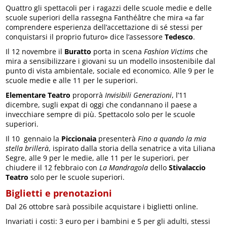
Quattro gli spettacoli per i ragazzi delle scuole medie e delle
scuole superiori della rassegna Fanthéâtre che mira «a far
comprendere esperienza dell’accettazione di sé stessi per
conquistarsi il proprio futuro» dice l’assessore
Tedesco
.
Il 12 novembre il
Buratto
porta in scena
Fashion Victims
che
mira a sensibilizzare i giovani su un modello insostenibile dal
punto di vista ambientale, sociale ed economico. Alle 9 per le
scuole medie e alle 11 per le superiori.
Elementare Teatro
proporrà
Invisibili Generazioni
, l’11
dicembre, sugli expat di oggi che condannano il paese a
invecchiare sempre di più. Spettacolo solo per le scuole
superiori.
Il 10 gennaio la
Piccionaia
presenterà
Fino a quando la mia
stella brillerà
, ispirato dalla storia della senatrice a vita Liliana
Segre, alle 9 per le medie, alle 11 per le superiori, per
chiudere il 12 febbraio con
La Mandragola
dello
Stivalaccio
Teatro
solo per le scuole superiori.
Biglietti e prenotazioni
Dal 26 ottobre sarà possibile acquistare i biglietti online.
Invariati i costi: 3 euro per i bambini e 5 per gli adulti, stessi