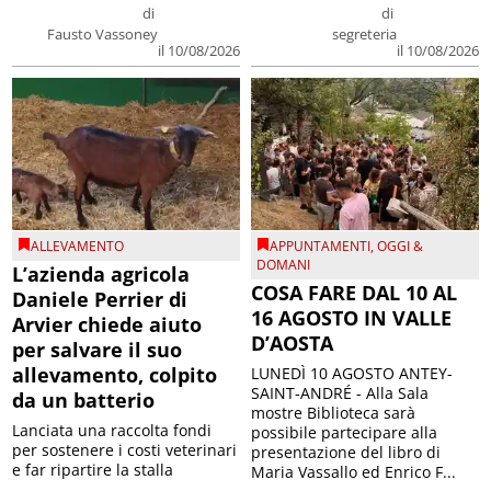
di
di
Fausto Vassoney
segreteria
il 10/08/2026
il 10/08/2026
ALLEVAMENTO
APPUNTAMENTI
,
OGGI &
DOMANI
L’azienda agricola
COSA FARE DAL 10 AL
Daniele Perrier di
16 AGOSTO IN VALLE
Arvier chiede aiuto
D’AOSTA
per salvare il suo
allevamento, colpito
LUNEDÌ 10 AGOSTO ANTEY-
SAINT-ANDRÉ - Alla Sala
da un batterio
mostre Biblioteca sarà
Lanciata una raccolta fondi
possibile partecipare alla
per sostenere i costi veterinari
presentazione del libro di
e far ripartire la stalla
Maria Vassallo ed Enrico F...