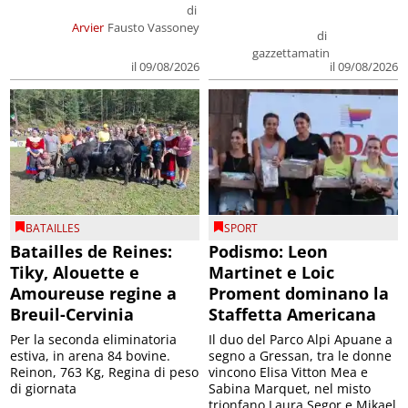
di
Arvier
Fausto Vassoney
di
gazzettamatin
il 09/08/2026
il 09/08/2026
BATAILLES
SPORT
Batailles de Reines:
Podismo: Leon
Tiky, Alouette e
Martinet e Loic
Amoureuse regine a
Proment dominano la
Breuil-Cervinia
Staffetta Americana
Per la seconda eliminatoria
Il duo del Parco Alpi Apuane a
estiva, in arena 84 bovine.
segno a Gressan, tra le donne
Reinon, 763 Kg, Regina di peso
vincono Elisa Vitton Mea e
di giornata
Sabina Marquet, nel misto
trionfano Laura Segor e Mikael