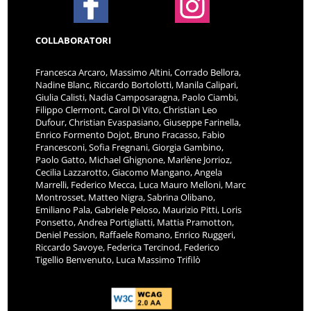
COLLABORATORI
Francesca Arcaro, Massimo Altini, Corrado Bellora,
Nadine Blanc, Riccardo Bortolotti, Manila Calipari,
Giulia Calisti, Nadia Camposaragna, Paolo Ciambi,
Filippo Clermont, Carol Di Vito, Christian Leo
Dufour, Christian Evaspasiano, Giuseppe Farinella,
Enrico Formento Dojot, Bruno Fracasso, Fabio
Francesconi, Sofia Fregnani, Giorgia Gambino,
Paolo Gatto, Michael Ghignone, Marlène Jorrioz,
Cecilia Lazzarotto, Giacomo Mangano, Angela
Marrelli, Federico Mecca, Luca Mauro Melloni, Marc
Montrosset, Matteo Nigra, Sabrina Olibano,
Emiliano Pala, Gabriele Peloso, Maurizio Pitti, Loris
Ponsetto, Andrea Portigliatti, Mattia Pramotton,
Deniel Pession, Raffaele Romano, Enrico Ruggeri,
Riccardo Savoye, Federica Tercinod, Federico
Tigellio Benvenuto, Luca Massimo Trifilò