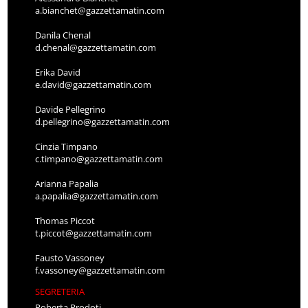
a.bianchet@gazzettamatin.com
Danila Chenal
d.chenal@gazzettamatin.com
Erika David
e.david@gazzettamatin.com
Davide Pellegrino
d.pellegrino@gazzettamatin.com
Cinzia Timpano
c.timpano@gazzettamatin.com
Arianna Papalia
a.papalia@gazzettamatin.com
Thomas Piccot
t.piccot@gazzettamatin.com
Fausto Vassoney
f.vassoney@gazzettamatin.com
SEGRETERIA
Roberta Prodoti