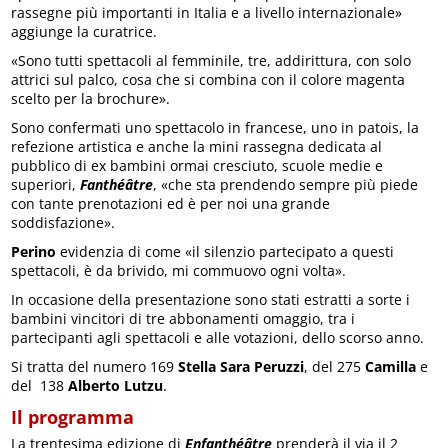
rassegne più importanti in Italia e a livello internazionale»
aggiunge la curatrice.
«Sono tutti spettacoli al femminile, tre, addirittura, con solo
attrici sul palco, cosa che si combina con il colore magenta
scelto per la brochure».
Sono confermati uno spettacolo in francese, uno in patois, la
refezione artistica e anche la mini rassegna dedicata al
pubblico di ex bambini ormai cresciuto, scuole medie e
superiori,
Fanthéâtre
, «che sta prendendo sempre più piede
con tante prenotazioni ed è per noi una grande
soddisfazione».
Perino
evidenzia di come «il silenzio partecipato a questi
spettacoli, è da brivido, mi commuovo ogni volta».
In occasione della presentazione sono stati estratti a sorte i
bambini vincitori di tre abbonamenti omaggio, tra i
partecipanti agli spettacoli e alle votazioni, dello scorso anno.
Si tratta del numero 169
Stella Sara Peruzzi
, del 275
Camilla
e
del 138
Alberto Lutzu
.
Il programma
La trentesima edizione di
Enfanthéâtre
prenderà il via il 2