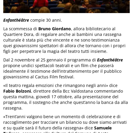
Enfanthéâtre
compie 30 anni.
La scommessa di
Bruno Giordano
, allora bibliotecario al
Quartiere Dora, di regalare anche ai bambini una rassegna
culturale è stata più che vincente e ne sono testimonianza
quei giovanissimi spettatori di allora che tornano con i propri
figli per perpetrare la magia del teatro tutti insieme.
Dal 2 novembre al 25 gennaio il programma di
Enfanthéâtre
propone undici spettacoli teatrali e un film che passerà
idealmente il testimone dell’intrattenimento per il pubblico
giovanissimo al Cactus Film festival.
«Il teatro regala emozioni che rimangono negli anni» dice
Fabio Bolzoni
, direttore della Bcc Valdostana commentando
questa mattina, giovedì 17 ottobre, alla presentazione del
programma, il sostegno che anche quest’anno la banca da alla
rassegna.
«Trent’anni valgono bene un momento di celebrazione e di
raccoglimento per tracciare un bilancio su dove siamo arrivati
e su quale sarà il futuro della rassegna» dice
Samuele