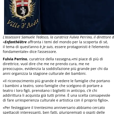
L’assessore Samuele Tedesco, la curatrice Fulvia Perrino, il direttore
«
Enfanthéâtre
affronta i temi del mondo per la scoperta di sé,
il tema di quest’anno è
Je suis
, essere protagonisti è l’elemento
fondamentale» dice l’assessore.
Fulvia Perrino
, curatrice della rassegna,«mi piace di più di
direttrice, vuol dire che me ne prendo cura, me ne
preoccupo», evidenzia la soddisfazione più grande per chi da
anni organizza la stagione culturale dei bambini.
«Il riconoscimento più grande è vedere le famiglie che portano
i bambini a teatro, sono famiglie che scelgono di portare a
teatro i loro figli, prenotano i biglietti in anticipo, c’è chi
addirittura li acquista già tutti prime. È una scelta consapevole
di fare un’esperienza culturale e artistica con il proprio figlio».
«Per festeggiare il trentesimo anniversario abbiamo cercato
spettacoli interessanti, ben fatti, pluripremiati o ospiti delle