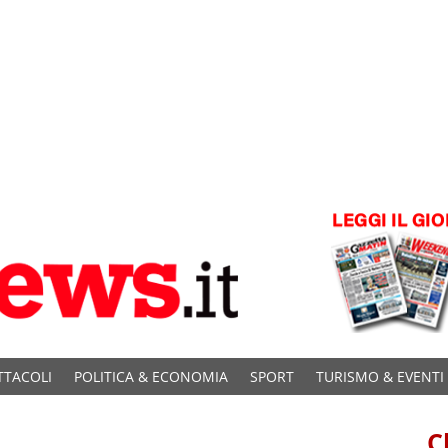
TTACOLI
POLITICA & ECONOMIA
SPORT
TURISMO & EVENTI
C