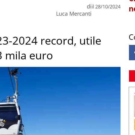
di
il
28/10/2024
n
Luca Mercanti
C
23-2024 record, utile
3 mila euro