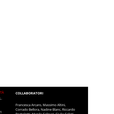
ITÀ
COLLABORATORI
L.
Francesca Arcaro, Massimo Altini,
Corrado Bellora, Nadine Blanc, Riccardo
11