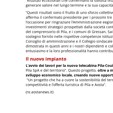
“Risultati eccezionali che confermano la solidità fina
generare valore nel lungo termine e la sua capacità
“Questi risultati sono il frutto di uno sforzo collett
afferma il confermato presidente per i prossimi tr
l’occasione per ringraziare l’Amministrazione eegio
investimenti strategici prospettati dalla società con
del comprensorio di Pila, e i comuni di Gressan, S
sostegno fornito nelle rispettive competenze istituzio
Consiglio di amministrazione e il Collegio sindacale
dimostrata in questi anni e i nostri dipendenti e col
entusiasmo e la loro professionalità hanno contrib
Il nuovo impianto
L’avvio dei lavori per la nuova telecabina Pila-Cou
Pila SpA e del territorio”. Questo progetto,
oltre a m
sviluppo economico locale, creando nuove opportun
“Un progetto che ha a cuore la sostenibilità del ter
competitività e l’offerta turistica di Pila e Aosta”.
(re.aostanews.it)