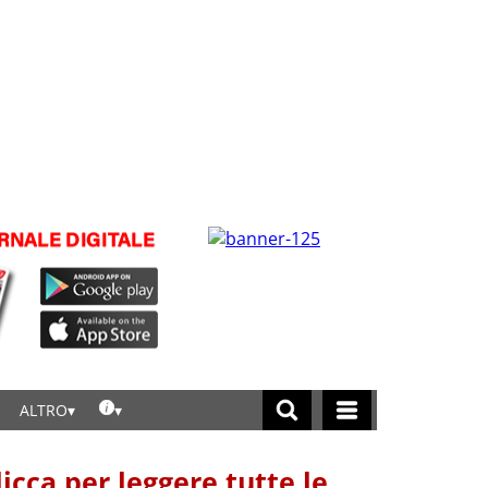
ALTRO
licca per leggere tutte le