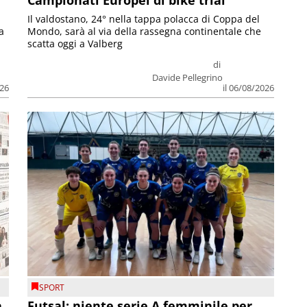
Campionati Europei di bike trial
Il valdostano, 24° nella tappa polacca di Coppa del
a
Mondo, sarà al via della rassegna continentale che
scatta oggi a Valberg
di
Davide Pellegrino
026
il 06/08/2026
SPORT
a
Futsal: niente serie A femminile per