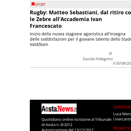
SPORT
Rugby: Matteo Sebastiani, dal ritiro c
le Zebre all’Accademia Ivan
Francescato
Inizio della nuova stagione agonistica all'insegna
delle soddisfazioni per il giovane talento dello Stad
Valdôtain
di
Davide Pellegrino
il 05/08/2
DIRETTOR
Luca Merc
l.mercant
Quotidiano online Iscrizione al Tribunale
di Aosta n. 8/2012
REDAZIO
Autorizzazione del 13/12/2012