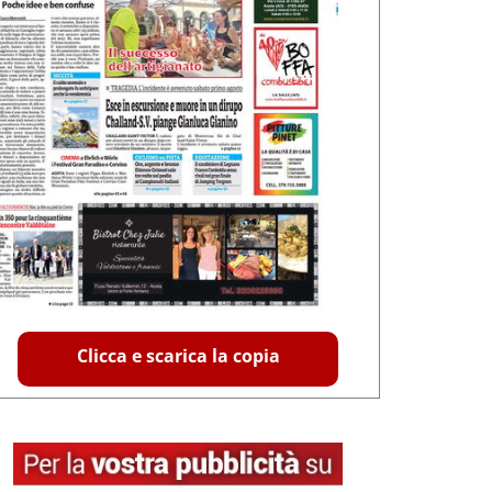
Clicca e scarica la copia