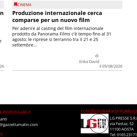
CINEMA
on
Produzione internazionale cerca
comparse per un nuovo film
Per aderire al casting del film internazionale
prodotto da Panorama Films c'è tempo fino al 31
agosto; le riprese si terranno tra il 21 e 25
e
settembre...
di
Erika David
026
il 05/08/2026
CONCESSIONARIA DI PUBBLIC
E RESPONSABILE
LG PRESSE S.R.
anti
via Festaz, 52
i@gazzettamatin.com
11100 AOSTA
NE
Tel: 0165.2317