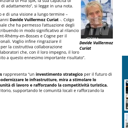
nziaria di Pila SpA, la sua capacità di
 di adattamento”, si legge in una nota.
ivo e di una visione a lungo termine –
e anni
Davide Vuillermoz Curiat
-. Colgo
nale che ha permesso l’attuazione degli
tribuendo in modo significativo al rilancio
aint-Rhémy-en-Bosses e Cogne per il
nali. Voglio infine ringraziare il
Davide Vuillermoz
 per la costruttiva collaborazione
Curiat
laboratori che, con il loro impegno, il loro
uito a questo ennesimo importante risultato”.
is
rappresenta “un
investimento strategico
per il futuro di
odernizzare le infrastrutture, mira a stimolare lo
ità di lavoro e rafforzando la competitività turistica.
ritorio, supportando le comunità locali e rafforzando la