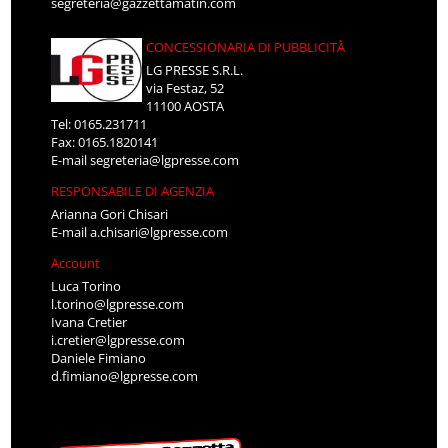
segreteria@gazzettamatin.com
CONCESSIONARIA DI PUBBLICITÀ
LG PRESSE S.R.L.
via Festaz, 52
11100 AOSTA
Tel: 0165.231711
Fax: 0165.1820141
E-mail
segreteria@lgpresse.com
RESPONSABILE DI AGENZIA
Arianna Gori Chisari
E-mail
a.chisari@lgpresse.com
Account
Luca Torino
l.torino@lgpresse.com
Ivana Cretier
i.cretier@lgpresse.com
Daniele Fimiano
d.fimiano@lgpresse.com