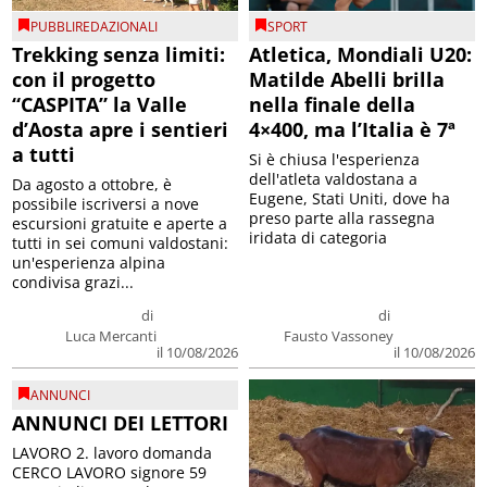
PUBBLIREDAZIONALI
SPORT
Trekking senza limiti:
Atletica, Mondiali U20:
con il progetto
Matilde Abelli brilla
“CASPITA” la Valle
nella finale della
d’Aosta apre i sentieri
4×400, ma l’Italia è 7ª
a tutti
Si è chiusa l'esperienza
dell'atleta valdostana a
Da agosto a ottobre, è
Eugene, Stati Uniti, dove ha
possibile iscriversi a nove
preso parte alla rassegna
escursioni gratuite e aperte a
iridata di categoria
tutti in sei comuni valdostani:
un'esperienza alpina
condivisa grazi...
di
di
Luca Mercanti
Fausto Vassoney
il 10/08/2026
il 10/08/2026
ANNUNCI
ANNUNCI DEI LETTORI
LAVORO 2. lavoro domanda
CERCO LAVORO signore 59