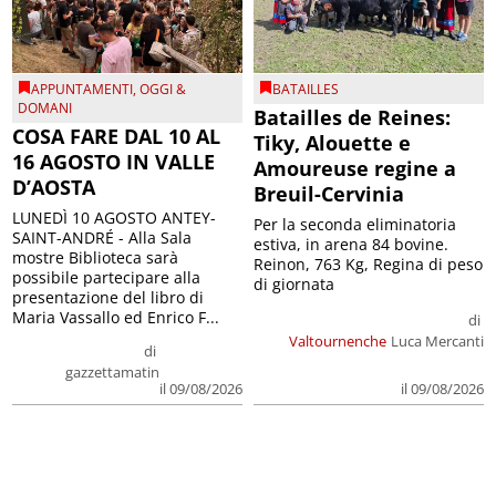
APPUNTAMENTI
,
OGGI &
BATAILLES
DOMANI
Batailles de Reines:
COSA FARE DAL 10 AL
Tiky, Alouette e
16 AGOSTO IN VALLE
Amoureuse regine a
D’AOSTA
Breuil-Cervinia
LUNEDÌ 10 AGOSTO ANTEY-
Per la seconda eliminatoria
SAINT-ANDRÉ - Alla Sala
estiva, in arena 84 bovine.
mostre Biblioteca sarà
Reinon, 763 Kg, Regina di peso
possibile partecipare alla
di giornata
presentazione del libro di
Maria Vassallo ed Enrico F...
di
Valtournenche
Luca Mercanti
di
gazzettamatin
il 09/08/2026
il 09/08/2026