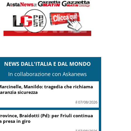
NEWS DALL'ITALIA E DAL MONDO
In collaborazione con Askanews
cciaierie Valbruna, Bitonci: trovato punto
i equilibrio
il 07/08/2026
Coin, accordo con sindacati su
piano risanamento e rilancio
il 07/08/2026