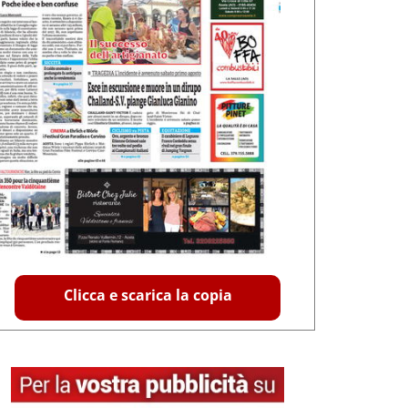
Clicca e scarica la copia