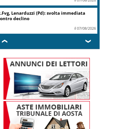
Migranti, Meloni: non c’è
spazio in Ue per chi alimenta
immigrazione clandestina
il 07/08/2026
❮
❯