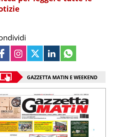
otizie
ondividi
GAZZETTA MATIN E WEEKEND