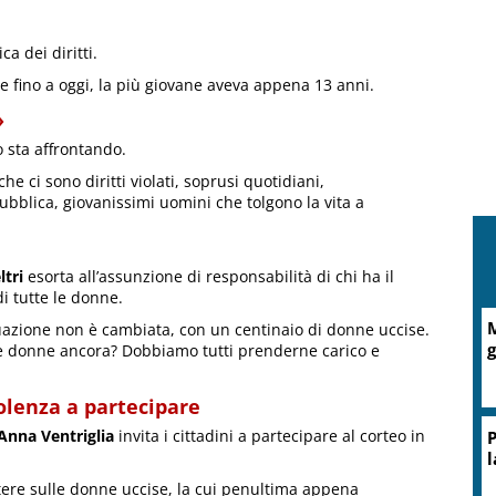
ca dei diritti.
 fino a oggi, la più giovane aveva appena 13 anni.
»
 sta affrontando.
he ci sono diritti violati, soprusi quotidiani,
bblica, giovanissimi uomini che tolgono la vita a
ltri
esorta all’assunzione di responsabilità di chi ha il
di tutte le donne.
A
ituazione non è cambiata, con un centinaio di donne uccise.
d
te donne ancora? Dobbiamo tutti prenderne carico e
olenza a partecipare
Anna Ventriglia
invita i cittadini a partecipare al corteo in
tere sulle donne uccise, la cui penultima appena