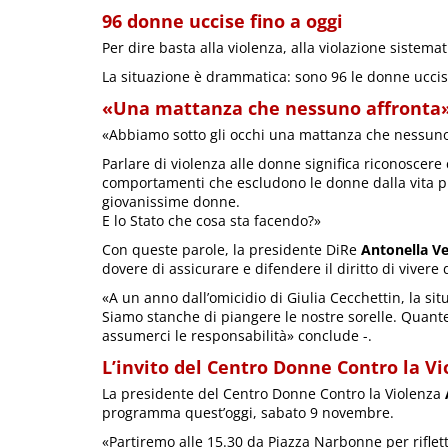
96 donne uccise fino a oggi
Per dire basta alla violenza, alla violazione sistemati
La situazione è drammatica: sono 96 le donne uccise
«Una mattanza che nessuno affronta
«Abbiamo sotto gli occhi una mattanza che nessuno
Parlare di violenza alle donne significa riconoscere c
comportamenti che escludono le donne dalla vita pu
giovanissime donne.
E lo Stato che cosa sta facendo?»
Con queste parole, la presidente DiRe
Antonella Ve
dovere di assicurare e difendere il diritto di vivere 
«A un anno dall’omicidio di Giulia Cecchettin, la s
Siamo stanche di piangere le nostre sorelle. Quan
assumerci le responsabilità» conclude -.
L’invito del Centro Donne Contro la Vi
La presidente del Centro Donne Contro la Violenza
programma quest’oggi, sabato 9 novembre.
«Partiremo alle 15.30 da Piazza Narbonne per riflet