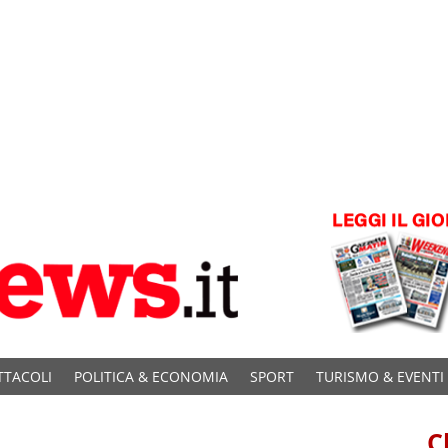
TTACOLI
POLITICA & ECONOMIA
SPORT
TURISMO & EVENTI
C