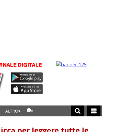
ALTRO
licca per leggere tutte le