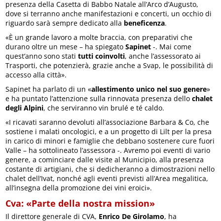
presenza della Casetta di Babbo Natale all’Arco d’Augusto,
dove si terranno anche manifestazioni e concerti, un occhio di
riguardo sarà sempre dedicato alla
beneficenza
.
«È un grande lavoro a molte braccia, con preparativi che
durano oltre un mese – ha spiegato
Sapinet
-. Mai come
quest’anno sono stati
tutti coinvolti
, anche l’assessorato ai
Trasporti, che potenzierà, grazie anche a Svap, le possibilità di
accesso alla città».
Sapinet ha parlato di un «
allestimento unico nel suo genere
»
e ha puntato l’attenzione sulla rinnovata presenza dello
chalet
degli Alpini
, che serviranno vin brulé e té caldo.
«I ricavati saranno devoluti all’associazione Barbara & Co, che
sostiene i malati oncologici, e a un progetto di Lilt per la presa
in carico di minori e famiglie che debbano sostenere cure fuori
Valle – ha sottolineato l’assessora -. Avremo poi eventi di vario
genere, a cominciare dalle visite al Municipio, alla presenza
costante di artigiani, che si dedicheranno a dimostrazioni nello
chalet dell’Ivat, nonché agli eventi previsti all’Area megalitica,
all’insegna della promozione dei vini eroici».
Cva: «Parte della nostra mission»
Il direttore generale di CVA,
Enrico De Girolamo
, ha