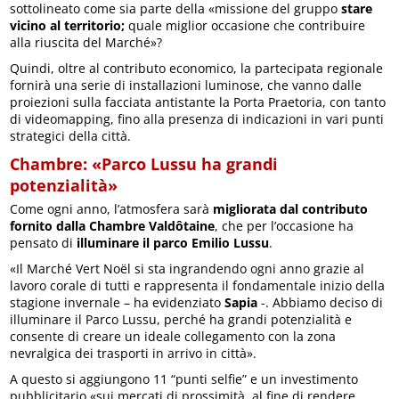
sottolineato come sia parte della «missione del gruppo
stare
vicino al territorio;
quale miglior occasione che contribuire
alla riuscita del Marché»?
Quindi, oltre al contributo economico, la partecipata regionale
fornirà una serie di installazioni luminose, che vanno dalle
proiezioni sulla facciata antistante la Porta Praetoria, con tanto
di videomapping, fino alla presenza di indicazioni in vari punti
strategici della città.
Chambre: «Parco Lussu ha grandi
potenzialità»
Come ogni anno, l’atmosfera sarà
migliorata dal contributo
fornito dalla Chambre Valdôtaine
, che per l’occasione ha
pensato di
illuminare il parco Emilio Lussu
.
«Il Marché Vert Noël si sta ingrandendo ogni anno grazie al
lavoro corale di tutti e rappresenta il fondamentale inizio della
stagione invernale – ha evidenziato
Sapia
-. Abbiamo deciso di
illuminare il Parco Lussu, perché ha grandi potenzialità e
consente di creare un ideale collegamento con la zona
nevralgica dei trasporti in arrivo in città».
A questo si aggiungono 11 “punti selfie” e un investimento
pubblicitario «sui mercati di prossimità, al fine di rendere