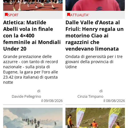
SPORT
ATTUALITA'
Atletica: Matilde
Dalle Valle d’Aosta al
Abelli vola in finale
Friuli: Henry regala un
con la 4×400
motorino Ciao ai
femminile ai Mondiali
ragazzini che
Under 20
vendevano limonata
Grande prestazione delle
Ondata di generosità per i tre
azzurre - con tanto di record
giovani della provincia di
nazionale - sulla pista di
Udine
Eugene, la gara per l'oro alle
23.42 (ora italiana) di questa
notte
di
di
Davide Pellegrino
Cinzia Timpano
il 09/08/2026
il 08/08/2026