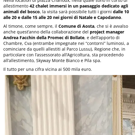
Nella location di piazza Chanoux, nella quale sono in corso di
allestimento
42 chalet immersi in un paesaggio dedicato agli
animali del bosco
, la visita sarà possibile tutti i giorni
dalle 10
alle 20 e dalle 15 alle 20 nei giorni di Natale e Capodanno
.
Al timone, come sempre, il
Comune di Aosta
, che si è avvalso
anche quest’anno della collaborazione del
project manager
Andrea Facchin della Promec di Bollate
, e dell’apporto di
Chambre, Cva (entrambe impegnate nei “contorni” luminosi, a
cominciare da quelli allestiti al Parco Lussu), Regione che, in
particolare con l’assessorato all’Agricoltura, sta procedendo
all’allestimento, Skyway Monte Bianco e Pila spa.
Il tutto per una cifra vicina ai 500 mila euro.