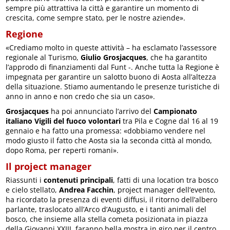
sempre più attrattiva la città e garantire un momento di
crescita, come sempre stato, per le nostre aziende».
Regione
«Crediamo molto in queste attività – ha esclamato l’assessore
regionale al Turismo,
Giulio Grosjacques
, che ha garantito
l’approdo di finanziamenti dal Funt -. Anche tutta la Regione è
impegnata per garantire un salotto buono di Aosta all’altezza
della situazione. Stiamo aumentando le presenze turistiche di
anno in anno e non credo che sia un caso».
Grosjacques
ha poi annunciato l’arrivo del
Campionato
italiano Vigili del fuoco volontari
tra Pila e Cogne dal 16 al 19
gennaio e ha fatto una promessa: «dobbiamo vendere nel
modo giusto il fatto che Aosta sia la seconda città al mondo,
dopo Roma, per reperti romani».
Il project manager
Riassunti i
contenuti principali
, fatti di una location tra bosco
e cielo stellato,
Andrea Facchin
, project manager dell’evento,
ha ricordato la presenza di eventi diffusi, il ritorno dell’albero
parlante, traslocato all’Arco d’Augusto, e i tanti animali del
bosco, che insieme alla stella cometa posizionata in piazza
della Giovanni XXIII, faranno bella mostra in giro per il centro.