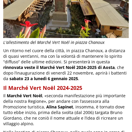
L'allestimento del Marché Vert Noël in piazza Chanoux
Un ritorno nel cuore della città, in piazza Chanoux, a distanza
di quasi vent’anni, ma con la volontà di mantenere lo spirito
“diffuso” delle ultime edizioni. Si presenterà in questa
rinnovata veste il Marché Vert Noël 2024-2025 di Aosta
, che
dopo l’inaugurazione di venerdì 22 novembre, aprirà i battenti
da
sabato 23 a lunedì 6 gennaio 2025
.
Il Marché Vert Noël 2024-2025
Il
Marché Vert Noël
, «seconda manifestazione più importante
della nostra Regione», per andare con l’assessora alla
Promozione turistica,
Alina Sapinet
, insomma, è tornato dove
tutto ebbe inizio, prima della svolta (dal 2006) targata Bruno
Giordano, che ne coniò il nome attuale e l’idea di ricreare un
villaggio alpino.