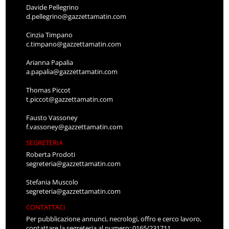
Davide Pellegrino
d.pellegrino@gazzettamatin.com
Cinzia Timpano
c.timpano@gazzettamatin.com
Arianna Papalia
a.papalia@gazzettamatin.com
Thomas Piccot
t.piccot@gazzettamatin.com
Fausto Vassoney
f.vassoney@gazzettamatin.com
SEGRETERIA
Roberta Prodoti
segreteria@gazzettamatin.com
Stefania Muscolo
segreteria@gazzettamatin.com
CONTATTACI
Per pubblicazione annunci, necrologi, offro e cerco lavoro,
contattare la segreteria al numero: 0165/231711