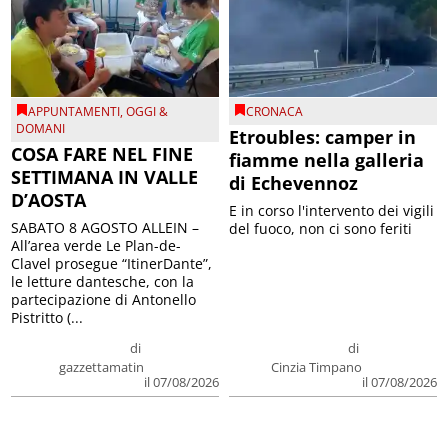
APPUNTAMENTI
,
OGGI &
CRONACA
DOMANI
Etroubles: camper in
COSA FARE NEL FINE
fiamme nella galleria
SETTIMANA IN VALLE
di Echevennoz
D’AOSTA
E in corso l'intervento dei vigili
SABATO 8 AGOSTO ALLEIN –
del fuoco, non ci sono feriti
All’area verde Le Plan-de-
Clavel prosegue “ItinerDante”,
le letture dantesche, con la
partecipazione di Antonello
Pistritto (...
di
di
gazzettamatin
Cinzia Timpano
il 07/08/2026
il 07/08/2026