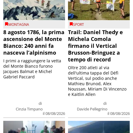
MONTAGNA
SPORT
8 agosto 1786, la prima
Trail: Daniel Thedy e
ascensione del Monte
Michela Comola
Bianco: 240 anni fa
firmano il Vertical
nasceva l’alpinismo
Brusson-Bringuez a
tempo di record
I primi a raggiungere la vetta
del Monte Bianco furono
Oltre 200 atleti al via
Jacques Balmat e Michel
dell'ultima tappa del Défì
Gabriel Paccard
Vertical, sul podio anche
Mathieu Brunod, Alex
Noussan, Miriam Di Vincenzo
e Kaitlin Allen
di
di
Cinzia Timpano
Davide Pellegrino
il 08/08/2026
il 08/08/2026