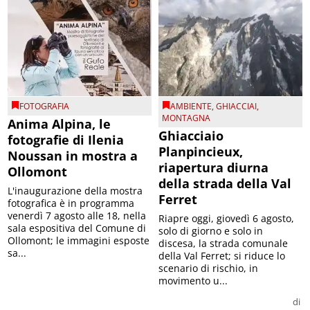
FOTOGRAFIA
AMBIENTE
,
GHIACCIAI
,
MONTAGNA
Anima Alpina, le
Ghiacciaio
fotografie di Ilenia
Planpincieux,
Noussan in mostra a
riapertura diurna
Ollomont
della strada della Val
L'inaugurazione della mostra
Ferret
fotografica è in programma
venerdì 7 agosto alle 18, nella
Riapre oggi, giovedì 6 agosto,
sala espositiva del Comune di
solo di giorno e solo in
Ollomont; le immagini esposte
discesa, la strada comunale
sa...
della Val Ferret; si riduce lo
scenario di rischio, in
movimento u...
di