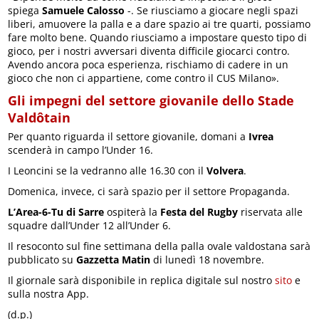
spiega
Samuele Calosso
-. Se riusciamo a giocare negli spazi
liberi, amuovere la palla e a dare spazio ai tre quarti, possiamo
fare molto bene. Quando riusciamo a impostare questo tipo di
gioco, per i nostri avversari diventa difficile giocarci contro.
Avendo ancora poca esperienza, rischiamo di cadere in un
gioco che non ci appartiene, come contro il CUS Milano».
Gli impegni del settore giovanile dello Stade
Valdôtain
Per quanto riguarda il settore giovanile, domani a
Ivrea
scenderà in campo l’Under 16.
I Leoncini se la vedranno alle 16.30 con il
Volvera
.
Domenica, invece, ci sarà spazio per il settore Propaganda.
L’Area-6-Tu di Sarre
ospiterà la
Festa del Rugby
riservata alle
squadre dall’Under 12 all’Under 6.
Il resoconto sul fine settimana della palla ovale valdostana sarà
pubblicato su
Gazzetta Matin
di lunedì 18 novembre.
Il giornale sarà disponibile in replica digitale sul nostro
sito
e
sulla nostra App.
(d.p.)