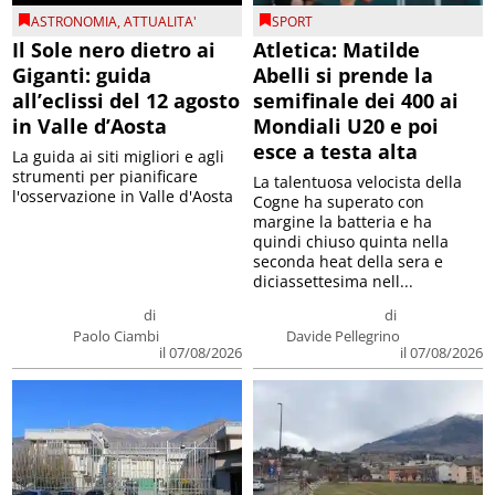
ASTRONOMIA
,
ATTUALITA'
SPORT
Il Sole nero dietro ai
Atletica: Matilde
Giganti: guida
Abelli si prende la
all’eclissi del 12 agosto
semifinale dei 400 ai
in Valle d’Aosta
Mondiali U20 e poi
esce a testa alta
La guida ai siti migliori e agli
strumenti per pianificare
La talentuosa velocista della
l'osservazione in Valle d'Aosta
Cogne ha superato con
margine la batteria e ha
quindi chiuso quinta nella
seconda heat della sera e
diciassettesima nell...
di
di
Paolo Ciambi
Davide Pellegrino
il 07/08/2026
il 07/08/2026