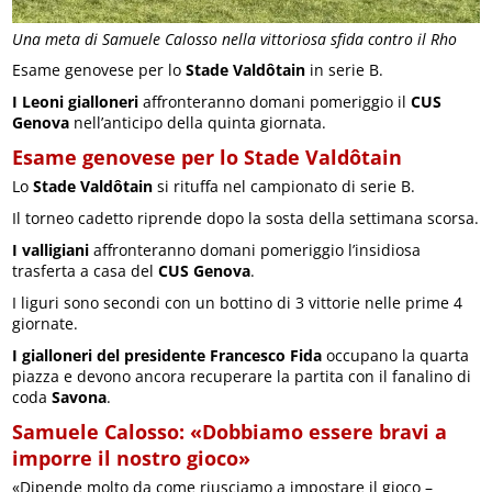
Una meta di Samuele Calosso nella vittoriosa sfida contro il Rho
Esame genovese per lo
Stade Valdôtain
in serie B.
I Leoni gialloneri
affronteranno domani pomeriggio il
CUS
Genova
nell’anticipo della quinta giornata.
Esame genovese per lo Stade Valdôtain
Lo
Stade Valdôtain
si rituffa nel campionato di serie B.
Il torneo cadetto riprende dopo la sosta della settimana scorsa.
I valligiani
affronteranno domani pomeriggio l’insidiosa
trasferta a casa del
CUS Genova
.
I liguri sono secondi con un bottino di 3 vittorie nelle prime 4
giornate.
I gialloneri
del presidente Francesco Fida
occupano la quarta
piazza e devono ancora recuperare la partita con il fanalino di
coda
Savona
.
Samuele Calosso: «Dobbiamo essere bravi a
imporre il nostro gioco»
«Dipende molto da come riusciamo a impostare il gioco –