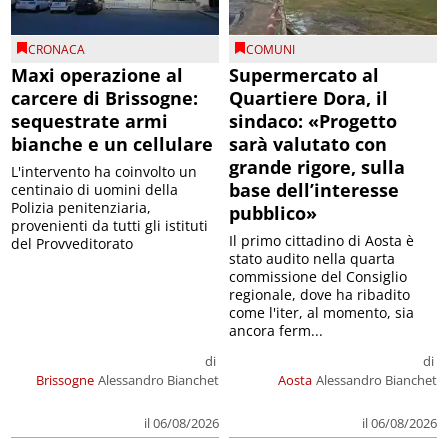
CRONACA
COMUNI
Maxi operazione al
Supermercato al
carcere di Brissogne:
Quartiere Dora, il
sequestrate armi
sindaco: «Progetto
bianche e un cellulare
sarà valutato con
grande rigore, sulla
L'intervento ha coinvolto un
base dell’interesse
centinaio di uomini della
Polizia penitenziaria,
pubblico»
provenienti da tutti gli istituti
Il primo cittadino di Aosta è
del Provveditorato
stato audito nella quarta
commissione del Consiglio
regionale, dove ha ribadito
come l'iter, al momento, sia
ancora ferm...
di
di
Brissogne
Alessandro Bianchet
Aosta
Alessandro Bianchet
il 06/08/2026
il 06/08/2026