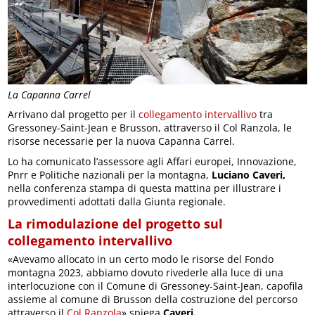
La Capanna Carrel
Arrivano dal progetto per il
collegamento intervallivo
tra
Gressoney-Saint-Jean e Brusson, attraverso il Col Ranzola, le
risorse necessarie per la nuova Capanna Carrel.
Lo ha comunicato l’assessore agli Affari europei, Innovazione,
Pnrr e Politiche nazionali per la montagna,
Luciano Caveri,
nella conferenza stampa di questa mattina per illustrare i
provvedimenti adottati dalla Giunta regionale.
La rimodulazione del progetto sul
collegamento intervallivo
«Avevamo allocato in un certo modo le risorse del Fondo
montagna 2023, abbiamo dovuto rivederle alla luce di una
interlocuzione con il Comune di Gressoney-Saint-Jean, capofila
assieme al comune di Brusson della costruzione del percorso
attraverso il
Col Ranzola
» spiega
Caveri.