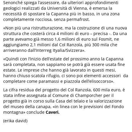
Senonché spiega l’assessore, da ulteriori approfondimenti
geologici realizzati da Università di Vienna, è emersa la
necessità di spostare la Capanna più in basso, in una zona
completamente rocciosa, senza permafrost.
«Non più una ristrutturazione, ma la costruzione di una nuova
struttura che costerà circa 4 milioni di euro – precisa -. Da una
parte avevamo già messo 1,6 milioni di euro sul Fosmit, ne
aggiungiamo 2,1 milioni dal Col Ranzola, più 300 mila che
arriveranno dall’Interreg Ityalia/Svizzera».
«Quindi con l’inizio dell’estate del prossimo anno la Capanna
sarà completata, non sappiamo se potrà già essere usata fine
estate. Le imprese che hanno già lavorato in questi mesi,
hanno chiuso scatola rifugio, ci sono poi elementi accessori da
completare come paramassi e piazzola dell’elisoccorso».
La cifra residua del progetto del Col Ranzola, 600 mila euro, è
stata infine assegnata al Comune di Champorcher per il
progetto già in corso sulla Casa del telaio e la valorizzazione
del museo della canapa, «in linea con le previsioni del Fondo
montagna» conclude
Caveri.
(erika david)