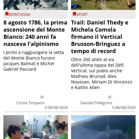
MONTAGNA
SPORT
8 agosto 1786, la prima
Trail: Daniel Thedy e
ascensione del Monte
Michela Comola
Bianco: 240 anni fa
firmano il Vertical
nasceva l’alpinismo
Brusson-Bringuez a
tempo di record
I primi a raggiungere la vetta
del Monte Bianco furono
Oltre 200 atleti al via
Jacques Balmat e Michel
dell'ultima tappa del Défì
Gabriel Paccard
Vertical, sul podio anche
Mathieu Brunod, Alex
Noussan, Miriam Di Vincenzo
e Kaitlin Allen
di
di
Cinzia Timpano
Davide Pellegrino
il 08/08/2026
il 08/08/2026