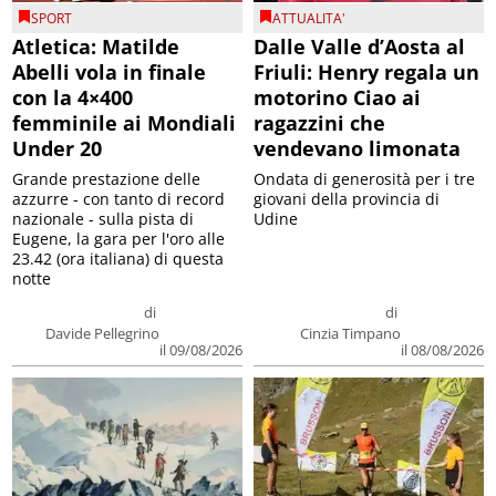
SPORT
ATTUALITA'
Atletica: Matilde
Dalle Valle d’Aosta al
Abelli vola in finale
Friuli: Henry regala un
con la 4×400
motorino Ciao ai
femminile ai Mondiali
ragazzini che
Under 20
vendevano limonata
Grande prestazione delle
Ondata di generosità per i tre
azzurre - con tanto di record
giovani della provincia di
nazionale - sulla pista di
Udine
Eugene, la gara per l'oro alle
23.42 (ora italiana) di questa
notte
di
di
Davide Pellegrino
Cinzia Timpano
il 09/08/2026
il 08/08/2026