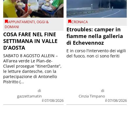
APPUNTAMENTI
,
OGGI &
CRONACA
DOMANI
Etroubles: camper in
COSA FARE NEL FINE
fiamme nella galleria
SETTIMANA IN VALLE
di Echevennoz
D’AOSTA
E in corso l'intervento dei vigili
SABATO 8 AGOSTO ALLEIN –
del fuoco, non ci sono feriti
All’area verde Le Plan-de-
Clavel prosegue “ItinerDante”,
le letture dantesche, con la
partecipazione di Antonello
Pistritto (...
di
di
gazzettamatin
Cinzia Timpano
il 07/08/2026
il 07/08/2026