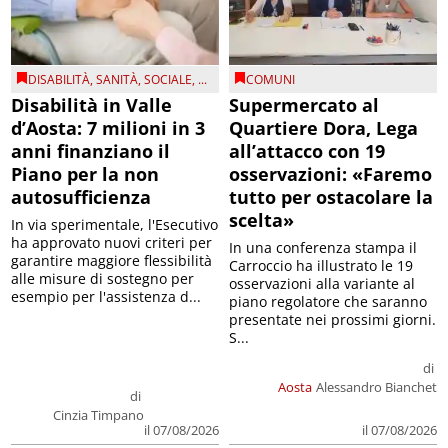
DISABILITÀ
,
SANITÀ
,
SOCIALE
, ...
COMUNI
Disabilità in Valle
Supermercato al
d’Aosta: 7 milioni in 3
Quartiere Dora, Lega
anni finanziano il
all’attacco con 19
Piano per la non
osservazioni: «Faremo
autosufficienza
tutto per ostacolare la
scelta»
In via sperimentale, l'Esecutivo
ha approvato nuovi criteri per
In una conferenza stampa il
garantire maggiore flessibilità
Carroccio ha illustrato le 19
alle misure di sostegno per
osservazioni alla variante al
esempio per l'assistenza d...
piano regolatore che saranno
presentate nei prossimi giorni.
S...
di
Aosta
Alessandro Bianchet
di
Cinzia Timpano
il 07/08/2026
il 07/08/2026