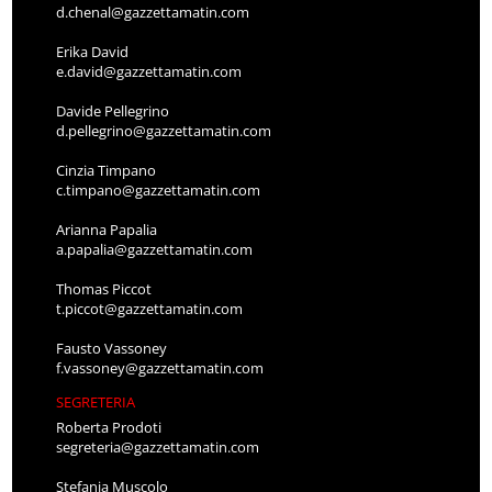
d.chenal@gazzettamatin.com
Erika David
e.david@gazzettamatin.com
Davide Pellegrino
d.pellegrino@gazzettamatin.com
Cinzia Timpano
c.timpano@gazzettamatin.com
Arianna Papalia
a.papalia@gazzettamatin.com
Thomas Piccot
t.piccot@gazzettamatin.com
Fausto Vassoney
f.vassoney@gazzettamatin.com
SEGRETERIA
Roberta Prodoti
segreteria@gazzettamatin.com
Stefania Muscolo