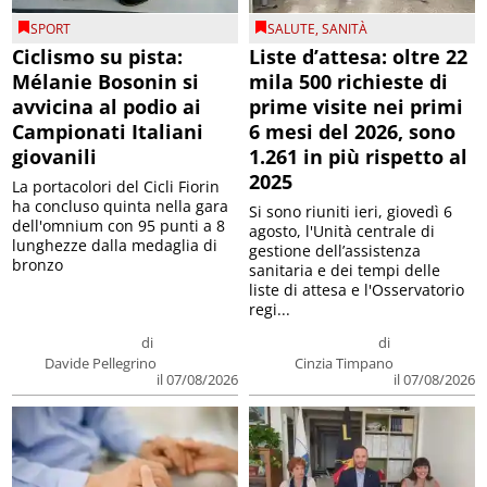
SPORT
SALUTE
,
SANITÀ
Ciclismo su pista:
Liste d’attesa: oltre 22
Mélanie Bosonin si
mila 500 richieste di
avvicina al podio ai
prime visite nei primi
Campionati Italiani
6 mesi del 2026, sono
giovanili
1.261 in più rispetto al
2025
La portacolori del Cicli Fiorin
ha concluso quinta nella gara
Si sono riuniti ieri, giovedì 6
dell'omnium con 95 punti a 8
agosto, l'Unità centrale di
lunghezze dalla medaglia di
gestione dell’assistenza
bronzo
sanitaria e dei tempi delle
liste di attesa e l'Osservatorio
regi...
di
di
Davide Pellegrino
Cinzia Timpano
il 07/08/2026
il 07/08/2026