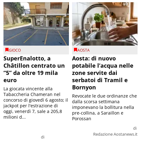
GIOCO
AOSTA
SuperEnalotto, a
Aosta: di nuovo
Châtillon centrato un
potabile l’acqua nelle
“5” da oltre 19 mila
zone servite dai
euro
serbatoi di Tramil e
Bornyon
La giocata vincente alla
Tabaccheria Chameran nel
Revocate le due ordinanze che
concorso di giovedì 6 agosto; il
dalla scorsa settimana
jackpot per l'estrazione di
imponevano la bollitura nella
oggi, venerdì 7, sale a 205,8
pre-collina, a Saraillon e
milioni d...
Porossan
di
Redazione Aostanews.it
di