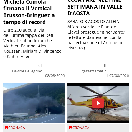
Michela Comola
SETTIMANA IN VALLE
firmano il Vertical
D’AOSTA
Brusson-Bringuez a
tempo di record
SABATO 8 AGOSTO ALLEIN –
All’area verde Le Plan-de-
Oltre 200 atleti al via
Clavel prosegue “ItinerDante”,
dell'ultima tappa del Défì
le letture dantesche, con la
Vertical, sul podio anche
partecipazione di Antonello
Mathieu Brunod, Alex
Pistritto (...
Noussan, Miriam Di Vincenzo
e Kaitlin Allen
di
di
Davide Pellegrino
gazzettamatin
il 08/08/2026
il 07/08/2026
CRONACA
CRONACA