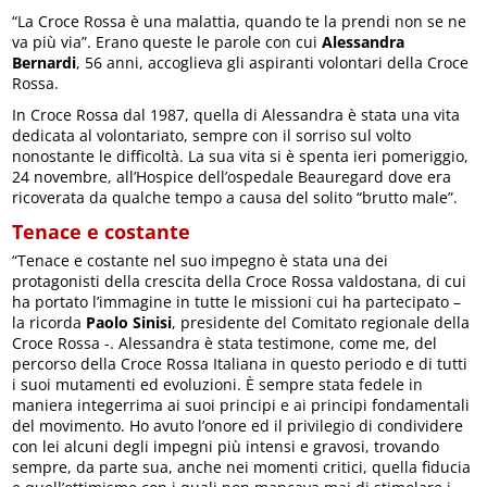
“La Croce Rossa è una malattia, quando te la prendi non se ne
va più via”. Erano queste le parole con cui
Alessandra
Bernardi
, 56 anni, accoglieva gli aspiranti volontari della Croce
Rossa.
In Croce Rossa dal 1987, quella di Alessandra è stata una vita
dedicata al volontariato, sempre con il sorriso sul volto
nonostante le difficoltà. La sua vita si è spenta ieri pomeriggio,
24 novembre, all’Hospice dell’ospedale Beauregard dove era
ricoverata da qualche tempo a causa del solito “brutto male”.
Tenace e costante
“Tenace e costante nel suo impegno è stata una dei
protagonisti della crescita della Croce Rossa valdostana, di cui
ha portato l’immagine in tutte le missioni cui ha partecipato –
la ricorda
Paolo Sinisi
, presidente del Comitato regionale della
Croce Rossa -. Alessandra è stata testimone, come me, del
percorso della Croce Rossa Italiana in questo periodo e di tutti
i suoi mutamenti ed evoluzioni. È sempre stata fedele in
maniera integerrima ai suoi principi e ai principi fondamentali
del movimento. Ho avuto l’onore ed il privilegio di condividere
con lei alcuni degli impegni più intensi e gravosi, trovando
sempre, da parte sua, anche nei momenti critici, quella fiducia