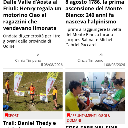
Dalle Valle d’Aosta al
8 agosto 1786, la prima
Friuli: Henry regala un
ascensione del Monte
motorino Ciao ai
Bianco: 240 anni fa
ragazzini che
nasceva l’alpinismo
vendevano limonata
I primi a raggiungere la vetta
del Monte Bianco furono
Ondata di generosità per i tre
Jacques Balmat e Michel
giovani della provincia di
Gabriel Paccard
Udine
di
di
Cinzia Timpano
Cinzia Timpano
il 08/08/2026
il 08/08/2026
SPORT
APPUNTAMENTI
,
OGGI &
DOMANI
Trail: Daniel Thedy e
COSA FARE NEL FINE