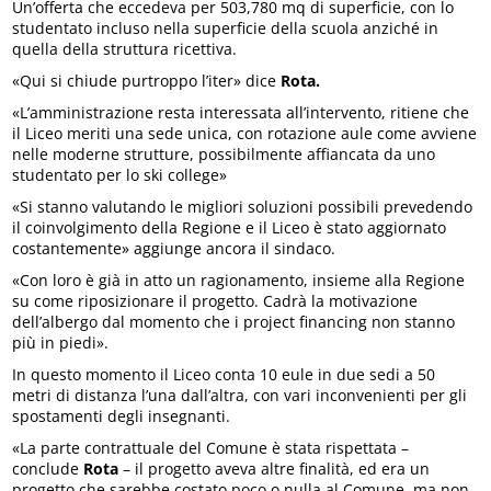
Un’offerta che eccedeva per 503,780 mq di superficie, con lo
studentato incluso nella superficie della scuola anziché in
quella della struttura ricettiva.
«Qui si chiude purtroppo l’iter» dice
Rota.
«L’amministrazione resta interessata all’intervento, ritiene che
il Liceo meriti una sede unica, con rotazione aule come avviene
nelle moderne strutture, possibilmente affiancata da uno
studentato per lo ski college»
«Si stanno valutando le migliori soluzioni possibili prevedendo
il coinvolgimento della Regione e il Liceo è stato aggiornato
costantemente» aggiunge ancora il sindaco.
«Con loro è già in atto un ragionamento, insieme alla Regione
su come riposizionare il progetto. Cadrà la motivazione
dell’albergo dal momento che i project financing non stanno
più in piedi».
In questo momento il Liceo conta 10 eule in due sedi a 50
metri di distanza l’una dall’altra, con vari inconvenienti per gli
spostamenti degli insegnanti.
«La parte contrattuale del Comune è stata rispettata –
conclude
Rota
– il progetto aveva altre finalità, ed era un
progetto che sarebbe costato poco o nulla al Comune, ma non