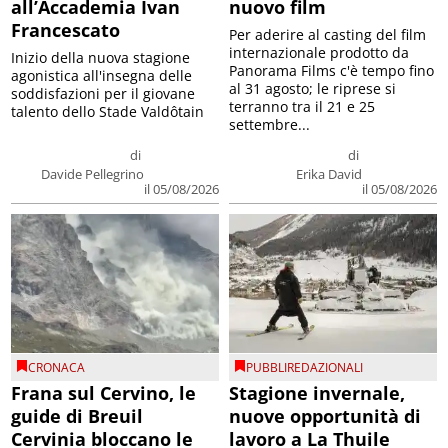
all’Accademia Ivan
nuovo film
Francescato
Per aderire al casting del film
internazionale prodotto da
Inizio della nuova stagione
Panorama Films c'è tempo fino
agonistica all'insegna delle
al 31 agosto; le riprese si
soddisfazioni per il giovane
terranno tra il 21 e 25
talento dello Stade Valdôtain
settembre...
di
di
Davide Pellegrino
Erika David
il 05/08/2026
il 05/08/2026
CRONACA
PUBBLIREDAZIONALI
Frana sul Cervino, le
Stagione invernale,
guide di Breuil
nuove opportunità di
Cervinia bloccano le
lavoro a La Thuile