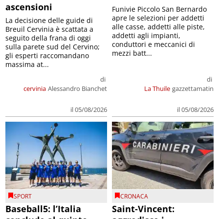
ascensioni
Funivie Piccolo San Bernardo
apre le selezioni per addetti
La decisione delle guide di
alle casse, addetti alle piste,
Breuil Cervinia è scattata a
addetti agli impianti,
seguito della frana di oggi
conduttori e meccanici di
sulla parete sud del Cervino;
mezzi batt...
gli esperti raccomandano
massima at...
di
di
cervinia
Alessandro Bianchet
La Thuile
gazzettamatin
il 05/08/2026
il 05/08/2026
SPORT
CRONACA
Baseball5: l’Italia
Saint-Vincent: