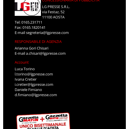
CONCESSIONARIA DI PUBBLICITÀ
LG PRESSE S.R.L.
via Festaz, 52
11100 AOSTA
Tel: 0165.231711
Fax: 0165.1820141
E-mail
segreteria@lgpresse.com
RESPONSABILE DI AGENZIA
Arianna Gori Chisari
E-mail
a.chisari@lgpresse.com
Account
Luca Torino
l.torino@lgpresse.com
Ivana Cretier
i.cretier@lgpresse.com
Daniele Fimiano
d.fimiano@lgpresse.com