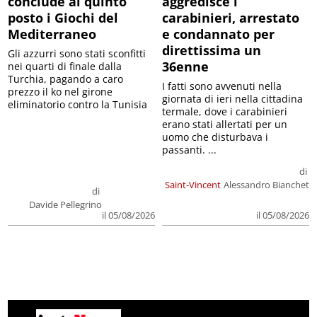
conclude al quinto
aggredisce i
posto i Giochi del
carabinieri, arrestato
Mediterraneo
e condannato per
direttissima un
Gli azzurri sono stati sconfitti
36enne
nei quarti di finale dalla
Turchia, pagando a caro
I fatti sono avvenuti nella
prezzo il ko nel girone
giornata di ieri nella cittadina
eliminatorio contro la Tunisia
termale, dove i carabinieri
erano stati allertati per un
uomo che disturbava i
passanti. ...
di
Saint-Vincent
Alessandro Bianchet
di
Davide Pellegrino
il 05/08/2026
il 05/08/2026