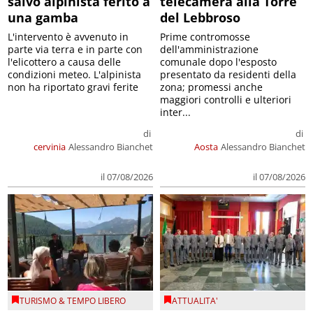
salvo alpinista ferito a
telecamera alla Torre
una gamba
del Lebbroso
L'intervento è avvenuto in
Prime contromosse
parte via terra e in parte con
dell'amministrazione
l'elicottero a causa delle
comunale dopo l'esposto
condizioni meteo. L'alpinista
presentato da residenti della
non ha riportato gravi ferite
zona; promessi anche
maggiori controlli e ulteriori
inter...
di
di
cervinia
Alessandro Bianchet
Aosta
Alessandro Bianchet
il 07/08/2026
il 07/08/2026
TURISMO & TEMPO LIBERO
ATTUALITA'