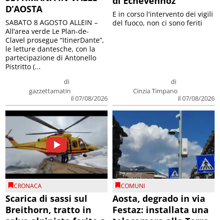
di Echevennoz
D’AOSTA
E in corso l'intervento dei vigili
SABATO 8 AGOSTO ALLEIN –
del fuoco, non ci sono feriti
All’area verde Le Plan-de-
Clavel prosegue “ItinerDante”,
le letture dantesche, con la
partecipazione di Antonello
Pistritto (...
di
di
gazzettamatin
Cinzia Timpano
il 07/08/2026
il 07/08/2026
CRONACA
COMUNI
Scarica di sassi sul
Aosta, degrado in via
Breithorn, tratto in
Festaz: installata una