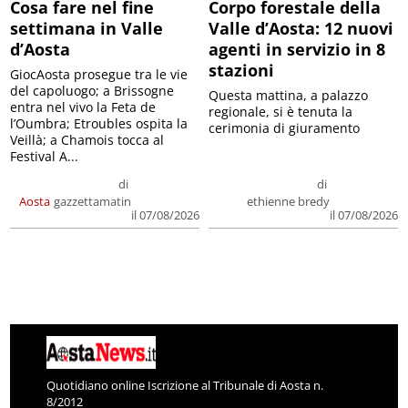
Cosa fare nel fine
Corpo forestale della
settimana in Valle
Valle d’Aosta: 12 nuovi
d’Aosta
agenti in servizio in 8
stazioni
GiocAosta prosegue tra le vie
del capoluogo; a Brissogne
Questa mattina, a palazzo
entra nel vivo la Feta de
regionale, si è tenuta la
l’Oumbra; Etroubles ospita la
cerimonia di giuramento
Veillà; a Chamois tocca al
Festival A...
di
di
Aosta
gazzettamatin
ethienne bredy
il 07/08/2026
il 07/08/2026
Quotidiano online Iscrizione al Tribunale di Aosta n.
8/2012