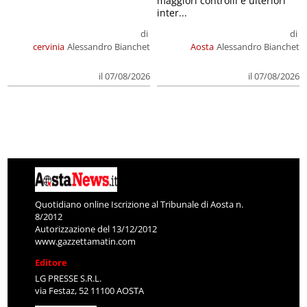
maggiori controlli e ulteriori
inter...
di
di
cervinia
Alessandro Bianchet
Aosta
Alessandro Bianchet
il 07/08/2026
il 07/08/2026
Quotidiano online Iscrizione al Tribunale di Aosta n.
8/2012
Autorizzazione del 13/12/2012
www.gazzettamatin.com
Editore
LG PRESSE S.R.L.
via Festaz, 52 11100 AOSTA