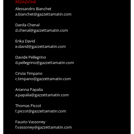
REDAZIONE
Alessandro Bianchet
a.bianchet@gazzettamatin.com
Danila Chenal
d.chenal@gazzettamatin.com
Erika David
e.david@gazzettamatin.com
Davide Pellegrino
d.pellegrino@gazzettamatin.com
Cinzia Timpano
c.timpano@gazzettamatin.com
Arianna Papalia
a.papalia@gazzettamatin.com
Thomas Piccot
t.piccot@gazzettamatin.com
Fausto Vassoney
f.vassoney@gazzettamatin.com