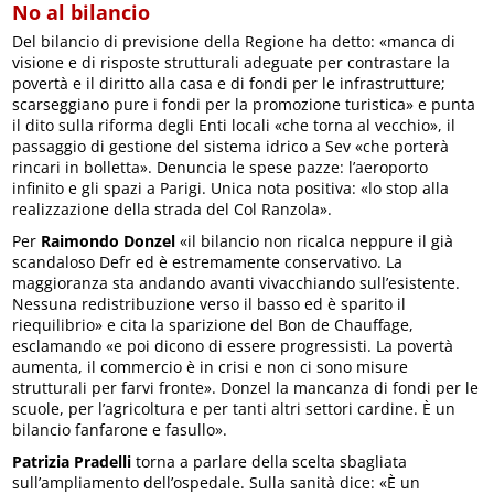
No al bilancio
Del bilancio di previsione della Regione ha detto: «manca di
visione e di risposte strutturali adeguate per contrastare la
povertà e il diritto alla casa e di fondi per le infrastrutture;
scarseggiano pure i fondi per la promozione turistica» e punta
il dito sulla riforma degli Enti locali «che torna al vecchio», il
passaggio di gestione del sistema idrico a Sev «che porterà
rincari in bolletta». Denuncia le spese pazze: l’aeroporto
infinito e gli spazi a Parigi. Unica nota positiva: «lo stop alla
realizzazione della strada del Col Ranzola».
Per
Raimondo Donzel
«il bilancio non ricalca neppure il già
scandaloso Defr ed è estremamente conservativo. La
maggioranza sta andando avanti vivacchiando sull’esistente.
Nessuna redistribuzione verso il basso ed è sparito il
riequilibrio» e cita la sparizione del Bon de Chauffage,
esclamando «e poi dicono di essere progressisti. La povertà
aumenta, il commercio è in crisi e non ci sono misure
strutturali per farvi fronte». Donzel la mancanza di fondi per le
scuole, per l’agricoltura e per tanti altri settori cardine. È un
bilancio fanfarone e fasullo».
Patrizia Pradelli
torna a parlare della scelta sbagliata
sull’ampliamento dell’ospedale. Sulla sanità dice: «È un