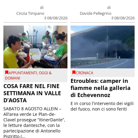
di
di
Cinzia Timpano
Davide Pellegrino
il 08/08/2026
il 08/08/2026
APPUNTAMENTI
,
OGGI &
CRONACA
DOMANI
Etroubles: camper in
COSA FARE NEL FINE
fiamme nella galleria
SETTIMANA IN VALLE
di Echevennoz
D’AOSTA
E in corso l'intervento dei vigili
SABATO 8 AGOSTO ALLEIN –
del fuoco, non ci sono feriti
All’area verde Le Plan-de-
Clavel prosegue “ItinerDante”,
le letture dantesche, con la
partecipazione di Antonello
Pistritto (...