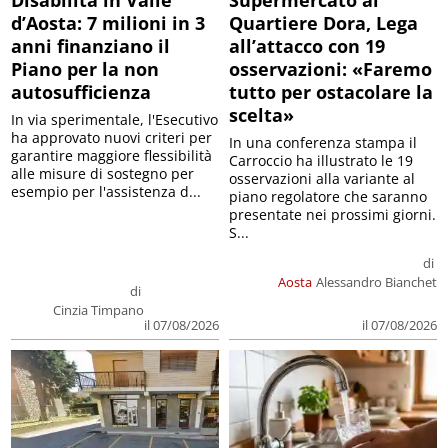
Disabilità in Valle
Supermercato al
d’Aosta: 7 milioni in 3
Quartiere Dora, Lega
anni finanziano il
all’attacco con 19
Piano per la non
osservazioni: «Faremo
autosufficienza
tutto per ostacolare la
scelta»
In via sperimentale, l'Esecutivo
ha approvato nuovi criteri per
In una conferenza stampa il
garantire maggiore flessibilità
Carroccio ha illustrato le 19
alle misure di sostegno per
osservazioni alla variante al
esempio per l'assistenza d...
piano regolatore che saranno
presentate nei prossimi giorni.
S...
di
Aosta
Alessandro Bianchet
di
Cinzia Timpano
il 07/08/2026
il 07/08/2026