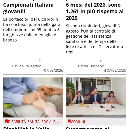
Campionati Italiani
6 mesi del 2026, sono
giovanili
1.261 in più rispetto al
2025
La portacolori del Cicli Fiorin
ha concluso quinta nella gara
Si sono riuniti ieri, giovedì 6
dell'omnium con 95 punti a 8
agosto, l'Unità centrale di
lunghezze dalla medaglia di
gestione dell’assistenza
bronzo
sanitaria e dei tempi delle
liste di attesa e l'Osservatorio
regi...
di
di
Davide Pellegrino
Cinzia Timpano
il 07/08/2026
il 07/08/2026
DISABILITÀ
,
SANITÀ
,
SOCIALE
, ...
COMUNI