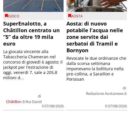
GIOCO
AOSTA
SuperEnalotto, a
Aosta: di nuovo
Châtillon centrato un
potabile l’acqua nelle
“5” da oltre 19 mila
zone servite dai
euro
serbatoi di Tramil e
Bornyon
La giocata vincente alla
Tabaccheria Chameran nel
Revocate le due ordinanze che
concorso di giovedì 6 agosto; il
dalla scorsa settimana
jackpot per l'estrazione di
imponevano la bollitura nella
oggi, venerdì 7, sale a 205,8
pre-collina, a Saraillon e
milioni d...
Porossan
di
Redazione Aostanews.it
di
Châtillon
Erika David
il 07/08/2026
il 07/08/2026