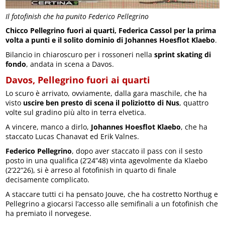
Il fotofinish che ha punito Federico Pellegrino
Chicco Pellegrino fuori ai quarti, Federica Cassol per la prima
volta a punti e il solito dominio di Johannes Hoesflot Klaebo
.
Bilancio in chiaroscuro per i rossoneri nella
sprint skating di
fondo
, andata in scena a Davos.
Davos, Pellegrino fuori ai quarti
Lo scuro è arrivato, ovviamente, dalla gara maschile, che ha
visto
uscire ben presto di scena il poliziotto di Nus
, quattro
volte sul gradino più alto in terra elvetica.
A vincere, manco a dirlo,
Johannes Hoesflot Klaebo
, che ha
staccato Lucas Chanavat ed Erik Valnes.
Federico Pellegrino
, dopo aver staccato il pass con il sesto
posto in una qualifica (2’24”48) vinta agevolmente da Klaebo
(2’22”26), si è arreso al fotofinish in quarto di finale
decisamente complicato.
A staccare tutti ci ha pensato Jouve, che ha costretto Northug e
Pellegrino a giocarsi l’accesso alle semifinali a un fotofinish che
ha premiato il norvegese.