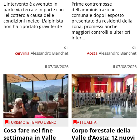
L'intervento è avvenuto in
Prime contromosse
parte via terra e in parte con
dell'amministrazione
l'elicottero a causa delle
comunale dopo l'esposto
condizioni meteo. L'alpinista
presentato da residenti della
non ha riportato gravi ferite
zona; promessi anche
maggiori controlli e ulteriori
inter...
di
di
cervinia
Alessandro Bianchet
Aosta
Alessandro Bianchet
il 07/08/2026
il 07/08/2026
TURISMO & TEMPO LIBERO
ATTUALITA'
Cosa fare nel fine
Corpo forestale della
settimana in Valle
Valle d’Aosta: 12 nuovi