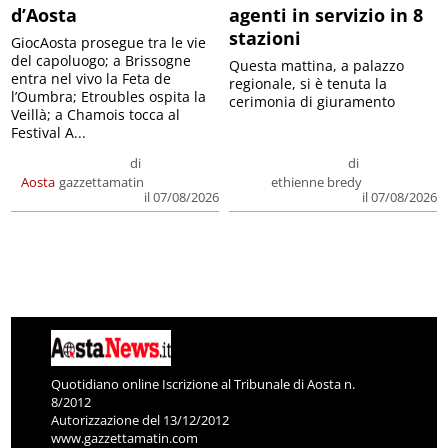
d’Aosta
agenti in servizio in 8
stazioni
GiocAosta prosegue tra le vie
del capoluogo; a Brissogne
Questa mattina, a palazzo
entra nel vivo la Feta de
regionale, si è tenuta la
l’Oumbra; Etroubles ospita la
cerimonia di giuramento
Veillà; a Chamois tocca al
Festival A...
di
di
Aosta
gazzettamatin
ethienne bredy
il 07/08/2026
il 07/08/2026
Quotidiano online Iscrizione al Tribunale di Aosta n.
8/2012
Autorizzazione del 13/12/2012
www.gazzettamatin.com