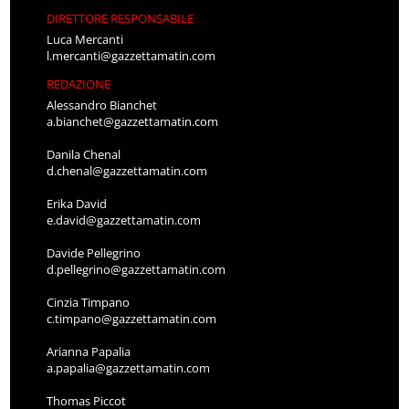
DIRETTORE RESPONSABILE
Luca Mercanti
l.mercanti@gazzettamatin.com
REDAZIONE
Alessandro Bianchet
a.bianchet@gazzettamatin.com
Danila Chenal
d.chenal@gazzettamatin.com
Erika David
e.david@gazzettamatin.com
Davide Pellegrino
d.pellegrino@gazzettamatin.com
Cinzia Timpano
c.timpano@gazzettamatin.com
Arianna Papalia
a.papalia@gazzettamatin.com
Thomas Piccot