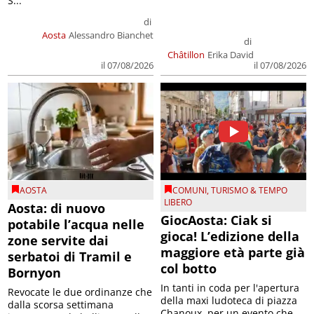
S...
di
Aosta
Alessandro Bianchet
di
Châtillon
Erika David
il 07/08/2026
il 07/08/2026
AOSTA
COMUNI
,
TURISMO & TEMPO
LIBERO
Aosta: di nuovo
GiocAosta: Ciak si
potabile l’acqua nelle
gioca! L’edizione della
zone servite dai
maggiore età parte già
serbatoi di Tramil e
col botto
Bornyon
In tanti in coda per l'apertura
Revocate le due ordinanze che
della maxi ludoteca di piazza
dalla scorsa settimana
Chanoux, per un evento che