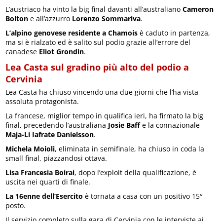
L’austriaco ha vinto la big final davanti all’australiano
Cameron
Bolton
e all’azzurro
Lorenzo Sommariva
.
L’alpino genovese residente a Chamois
è caduto in partenza,
ma si è rialzato ed è salito sul podio grazie all’errore del
canadese
Eliot Grondin
.
Lea Casta sul gradino più alto del podio a
Cervinia
Lea Casta ha chiuso vincendo una due giorni che l’ha vista
assoluta protagonista.
La francese, miglior tempo in qualifica ieri, ha firmato la big
final, precedendo l’australiana
Josie Baff
e la connazionale
Maja-Li Iafrate Danielsson
.
Michela Moioli
, eliminata in semifinale, ha chiuso in coda la
small final, piazzandosi ottava.
Lisa Francesia Boirai
, dopo l’exploit della qualificazione, è
uscita nei quarti di finale.
La 16enne dell’Esercito
è tornata a casa con un positivo 15°
posto.
Il servizio completo sulla gara di Cervinia con le interviste ai