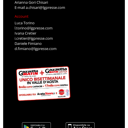
Arianna Gori Chisari
E-mail
a.chisari@lgpresse.com
Account
Luca Torino
l.torino@lgpresse.com
Ivana Cretier
i.cretier@lgpresse.com
Daniele Fimiano
d.fimiano@lgpresse.com