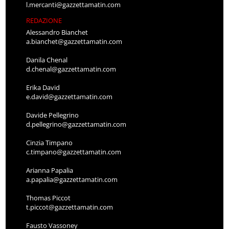
l.mercanti@gazzettamatin.com
REDAZIONE
Alessandro Bianchet
a.bianchet@gazzettamatin.com
Danila Chenal
d.chenal@gazzettamatin.com
Erika David
e.david@gazzettamatin.com
Davide Pellegrino
d.pellegrino@gazzettamatin.com
Cinzia Timpano
c.timpano@gazzettamatin.com
Arianna Papalia
a.papalia@gazzettamatin.com
Thomas Piccot
t.piccot@gazzettamatin.com
Fausto Vassoney