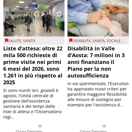
SALUTE
,
SANITÀ
DISABILITÀ
,
SANITÀ
,
SOCIALE
, ...
Liste d’attesa: oltre 22
Disabilità in Valle
mila 500 richieste di
d’Aosta: 7 milioni in 3
prime visite nei primi
anni finanziano il
6 mesi del 2026, sono
Piano per la non
1.261 in più rispetto al
autosufficienza
2025
In via sperimentale, l'Esecutivo
ha approvato nuovi criteri per
Si sono riuniti ieri, giovedì 6
garantire maggiore flessibilità
agosto, l'Unità centrale di
alle misure di sostegno per
gestione dell’assistenza
esempio per l'assistenza d...
sanitaria e dei tempi delle
liste di attesa e l'Osservatorio
regi...
di
di
Cinzia Timpano
Cinzia Timpano