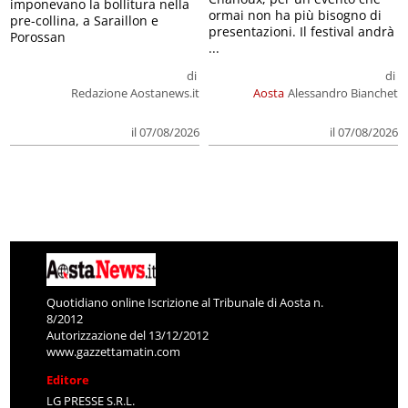
imponevano la bollitura nella
ormai non ha più bisogno di
pre-collina, a Saraillon e
presentazioni. Il festival andrà
Porossan
...
di
di
Redazione Aostanews.it
Aosta
Alessandro Bianchet
il 07/08/2026
il 07/08/2026
Quotidiano online Iscrizione al Tribunale di Aosta n.
8/2012
Autorizzazione del 13/12/2012
www.gazzettamatin.com
Editore
LG PRESSE S.R.L.