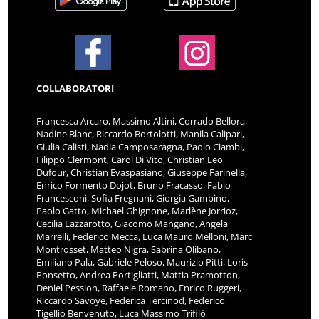
COLLABORATORI
Francesca Arcaro, Massimo Altini, Corrado Bellora,
Nadine Blanc, Riccardo Bortolotti, Manila Calipari,
Giulia Calisti, Nadia Camposaragna, Paolo Ciambi,
Filippo Clermont, Carol Di Vito, Christian Leo
Dufour, Christian Evaspasiano, Giuseppe Farinella,
Enrico Formento Dojot, Bruno Fracasso, Fabio
Francesconi, Sofia Fregnani, Giorgia Gambino,
Paolo Gatto, Michael Ghignone, Marlène Jorrioz,
Cecilia Lazzarotto, Giacomo Mangano, Angela
Marrelli, Federico Mecca, Luca Mauro Melloni, Marc
Montrosset, Matteo Nigra, Sabrina Olibano,
Emiliano Pala, Gabriele Peloso, Maurizio Pitti, Loris
Ponsetto, Andrea Portigliatti, Mattia Pramotton,
Deniel Pession, Raffaele Romano, Enrico Ruggeri,
Riccardo Savoye, Federica Tercinod, Federico
Tigellio Benvenuto, Luca Massimo Trifilò