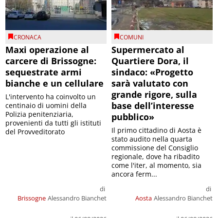
CRONACA
COMUNI
Maxi operazione al
Supermercato al
carcere di Brissogne:
Quartiere Dora, il
sequestrate armi
sindaco: «Progetto
bianche e un cellulare
sarà valutato con
grande rigore, sulla
L'intervento ha coinvolto un
base dell’interesse
centinaio di uomini della
Polizia penitenziaria,
pubblico»
provenienti da tutti gli istituti
Il primo cittadino di Aosta è
del Provveditorato
stato audito nella quarta
commissione del Consiglio
regionale, dove ha ribadito
come l'iter, al momento, sia
ancora ferm...
di
di
Brissogne
Alessandro Bianchet
Aosta
Alessandro Bianchet