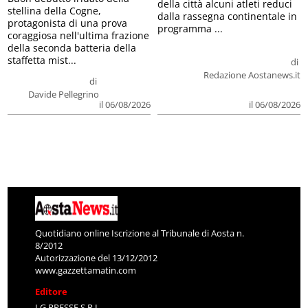
della città alcuni atleti reduci
stellina della Cogne,
dalla rassegna continentale in
protagonista di una prova
programma ...
coraggiosa nell'ultima frazione
della seconda batteria della
staffetta mist...
di
Redazione Aostanews.it
di
Davide Pellegrino
il 06/08/2026
il 06/08/2026
Quotidiano online Iscrizione al Tribunale di Aosta n.
8/2012
Autorizzazione del 13/12/2012
www.gazzettamatin.com
Editore
LG PRESSE S.R.L.