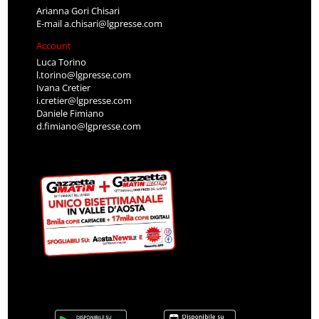
Arianna Gori Chisari
E-mail
a.chisari@lgpresse.com
Account
Luca Torino
l.torino@lgpresse.com
Ivana Cretier
i.cretier@lgpresse.com
Daniele Fimiano
d.fimiano@lgpresse.com