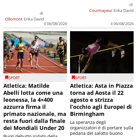
di
Courmayeur
Erika David
di
Ollomont
Erika David
il 06/08/2026
il 06/08/2026
SPORT
SPORT
Atletica: Matilde
Atletica: Asta in Piazza
Abelli lotta come una
torna ad Aosta il 22
leonessa, la 4×400
agosto e strizza
azzurra firma il
l’occhio agli Europei di
primato nazionale, ma
Birmingham
resta fuori dalla finale
La speranza degli
dei Mondiali Under 20
organizzatori è di portare sulla
pedana del salotto buono
Buon debutto iridato della