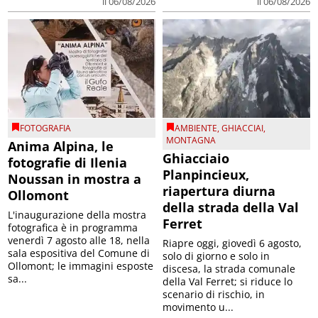
il 06/08/2026
il 06/08/2026
FOTOGRAFIA
AMBIENTE
,
GHIACCIAI
,
MONTAGNA
Anima Alpina, le
Ghiacciaio
fotografie di Ilenia
Planpincieux,
Noussan in mostra a
riapertura diurna
Ollomont
della strada della Val
L'inaugurazione della mostra
Ferret
fotografica è in programma
venerdì 7 agosto alle 18, nella
Riapre oggi, giovedì 6 agosto,
sala espositiva del Comune di
solo di giorno e solo in
Ollomont; le immagini esposte
discesa, la strada comunale
sa...
della Val Ferret; si riduce lo
scenario di rischio, in
movimento u...