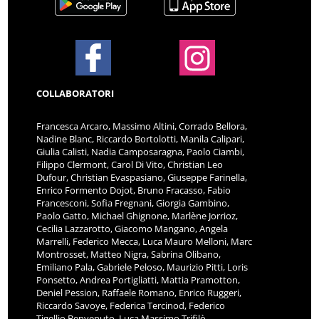
COLLABORATORI
Francesca Arcaro, Massimo Altini, Corrado Bellora,
Nadine Blanc, Riccardo Bortolotti, Manila Calipari,
Giulia Calisti, Nadia Camposaragna, Paolo Ciambi,
Filippo Clermont, Carol Di Vito, Christian Leo
Dufour, Christian Evaspasiano, Giuseppe Farinella,
Enrico Formento Dojot, Bruno Fracasso, Fabio
Francesconi, Sofia Fregnani, Giorgia Gambino,
Paolo Gatto, Michael Ghignone, Marlène Jorrioz,
Cecilia Lazzarotto, Giacomo Mangano, Angela
Marrelli, Federico Mecca, Luca Mauro Melloni, Marc
Montrosset, Matteo Nigra, Sabrina Olibano,
Emiliano Pala, Gabriele Peloso, Maurizio Pitti, Loris
Ponsetto, Andrea Portigliatti, Mattia Pramotton,
Deniel Pession, Raffaele Romano, Enrico Ruggeri,
Riccardo Savoye, Federica Tercinod, Federico
Tigellio Benvenuto, Luca Massimo Trifilò