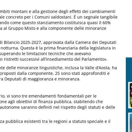
mbiti montani e alla gestione degli effetti dei cambiamenti
ale concreto per i Comuni valdostani. È un segnale tangibile
eando come questo stanziamento costituisca quasi il 60%
ata al Gruppo Misto e alla componente delle minoranze
e di Bilancio 2025-2027, approvata dalla Camera dei Deputati
notturna. Questa è la prima finanziaria della legislatura in
, superando le limitazioni tecniche che avevano
 ristretti successivi all’insediamento del Parlamento».
e delle minoranze linguistiche, inclusa la Valle d’Aosta, ha
roposti dalla componente, 25 sono stati approfonditi e
a tra Deputati di maggioranza e minoranza.
inario, vi sono tre emendamenti fondamentali per le
one agli obiettivi di finanza pubblica, stabilendo che
 autonome saranno definiti nel rispetto degli statuti e delle
a pubblica esistenti tra le regioni a statuto speciale e il