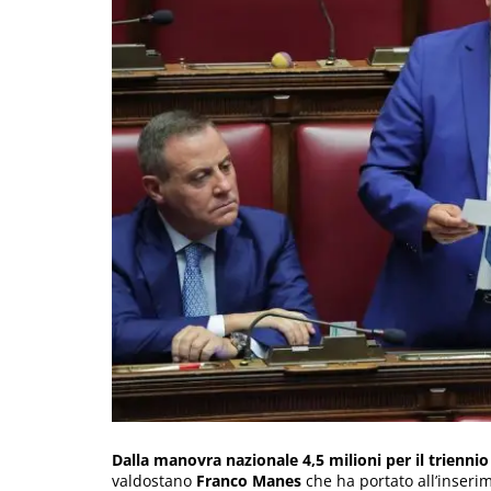
Dalla manovra nazionale 4,5 milioni per il trienni
valdostano
Franco Manes
che ha portato all’inserim