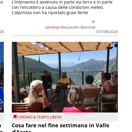
no
L'intervento è avvenuto in parte via terra e in parte
con l'elicottero a causa delle condizioni meteo.
L'alpinista non ha riportato gravi ferite
di
cervinia
Alessandro Bianchet
026
il 07/08/2026
TURISMO & TEMPO LIBERO
a
Cosa fare nel fine settimana in Valle