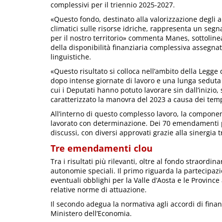
complessivi per il triennio 2025-2027.
«Questo fondo, destinato alla valorizzazione degli a
climatici sulle risorse idriche, rappresenta un segn
per il nostro territorio» commenta Manes, sottolin
della disponibilità finanziaria complessiva assegn
linguistiche.
«Questo risultato si colloca nell’ambito della Legg
dopo intense giornate di lavoro e una lunga seduta 
cui i Deputati hanno potuto lavorare sin dall’inizio
caratterizzato la manovra del 2023 a causa dei tempi
All’interno di questo complesso lavoro, la component
lavorato con determinazione. Dei 70 emendamenti p
discussi, con diversi approvati grazie alla sinergi
Tre emendamenti clou
Tra i risultati più rilevanti, oltre al fondo straord
autonomie speciali. Il primo riguarda la partecipazi
eventuali obblighi per la Valle d’Aosta e le Province
relative norme di attuazione.
Il secondo adegua la normativa agli accordi di finanz
Ministero dell’Economia.