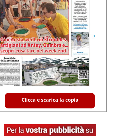
Clicca e scarica la copia