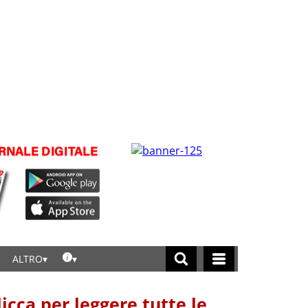
ALTRO
licca per leggere tutte le