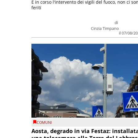
E in corso l'intervento dei vigili del fuoco, non ci so
feriti
di
Cinzia Timpano
il 07/08/2
COMUNI
Aosta, degrado in via Festaz: installat