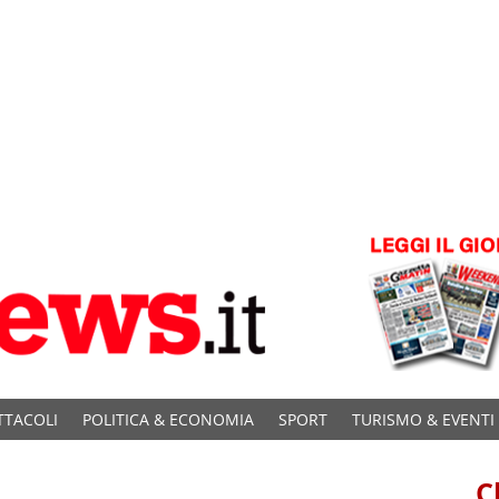
TTACOLI
POLITICA & ECONOMIA
SPORT
TURISMO & EVENTI
C