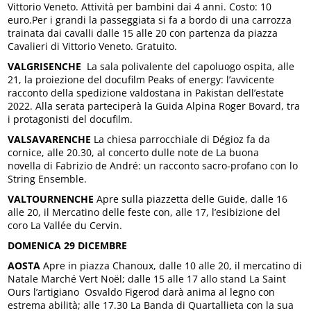
Vittorio Veneto. Attività per bambini dai 4 anni. Costo: 10
euro.Per i grandi la passeggiata si fa a bordo di una carrozza
trainata dai cavalli dalle 15 alle 20 con partenza da piazza
Cavalieri di Vittorio Veneto. Gratuito.
VALGRISENCHE
La sala polivalente del capoluogo ospita, alle
21, la proiezione del docufilm Peaks of energy: l’avvicente
racconto della spedizione valdostana in Pakistan dell’estate
2022. Alla serata parteciperà la Guida Alpina Roger Bovard, tra
i protagonisti del docufilm.
VALSAVARENCHE
La chiesa parrocchiale di Dégioz fa da
cornice, alle 20.30, al concerto dulle note de La buona
novella di Fabrizio de André: un racconto sacro-profano con lo
String Ensemble.
VALTOURNENCHE
Apre sulla piazzetta delle Guide, dalle 16
alle 20, il Mercatino delle feste con, alle 17, l’esibizione del
coro La Vallée du Cervin.
DOMENICA 29 DICEMBRE
AOSTA
Apre in piazza Chanoux, dalle 10 alle 20, il mercatino di
Natale Marché Vert Noël; dalle 15 alle 17 allo stand La Saint
Ours l’artigiano Osvaldo Figerod darà anima al legno con
estrema abilità; alle 17.30 La Banda di Quartallieta con la sua