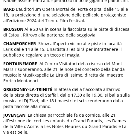
Natale assisteremo allo spettacolo di bolle giganti e palloncini.
BARD
L’auditorium Opera Mortai del Forte ospita, dalle 15 alle
18, la proiezione di una selezione delle pellicole protagoniste
all’edizione 2024 del Trento Film Festival.
BRUSSON
Alle 20 va in scena la fiaccolata sulle piste di discesa
di Estoul. Ritrovo alla partenza della seggiovia.
CHAMPORCHER
Show all’aperto vicino alle piste in località
Laris dalle 14 alle 15. Unartista si esibirà per intrattenere il
pubblico e regalare un tocco di magia.
FONTAINEMORE
Al Centro Visitatori della riserva del Mont
Mars risuoneranno, alle 21, le note del concerto della banda
musicale Musikkapelle La Lira di Issime, diretta dal maestro
Enrico Montanari.
GRESSONEY-LA-TRINITÉ
In attesa della fiaccolata all’arrivo
della pista diretta di Staffal, dalle 17.30 alle 19.30, si balla sulla
musica di Dj Zizzi; alle 18 i maestri di sci scenderanno dalla
pista fiaccole alla mano.
JOVENÇAN
La chiesa parrocchiale fa da cornice, alle 21,
all’esizione dei cori Les enfants du Grand Paradis, Les Dames
de la Ville d’Aoste, a Les Notes Fleuries du Grand Paradis e La
vie est belle.