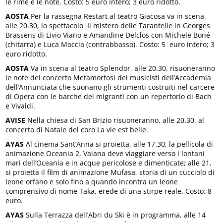
le rime e le note. Costo: 5 euro intero; 3 euro ridotto.
AOSTA
Per la rassegna Restart al teatro Giacosa va in scena,
alle 20.30, lo spettacolo Il mistero delle Tarantelle in Georges
Brassens di Livio Viano e Amandine Delclos con Michele Boné
(chitarra) e Luca Moccia (contrabbasso). Costo: 5 euro intero; 3
euro ridotto.
AOSTA
Va in scena al teatro Splendor, alle 20.30, risuoneranno
le note del concerto Metamorfosi dei musicisti dell’Accademia
dell’Annunciata che suonano gli strumenti costruiti nel carcere
di Opera con le barche dei migranti con un repertorio di Bach
e Vivaldi.
AVISE
Nella chiesa di San Brizio risuoneranno, alle 20.30, al
concerto di Natale del coro La vie est belle.
AYAS
Al cinema Sant’Anna si proietta, alle 17.30, la pellicola di
animazione Oceania 2, Vaiana deve viaggiare verso i lontani
mari dell’Oceania e in acque pericolose e dimenticate; alle 21,
si proietta il film di animazione Mufasa, storia di un cucciolo di
leone orfano e solo fino a quando incontra un leone
comprensivo di nome Taka, erede di una stirpe reale. Costo: 8
euro.
AYAS
Sulla Terrazza dell’Abri du Ski è in programma, alle 14