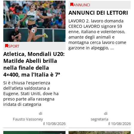
ANNUNCI
ANNUNCI DEI LETTORI
LAVORO 2. lavoro domanda
CERCO LAVORO signore 59
enne, italiano e volenteroso,
amante degli animali e
montagna cerca lavoro come
SPORT
garzone in alpeggio, ...
Atletica, Mondiali U20:
Matilde Abelli brilla
nella finale della
4×400, ma l’Italia è 7ª
Si è chiusa l'esperienza
dell'atleta valdostana a
Eugene, Stati Uniti, dove ha
preso parte alla rassegna
iridata di categoria
di
di
Fausto Vassoney
segreteria
il 10/08/2026
il 10/08/2026