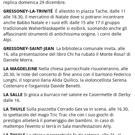
replica domenica 29 dicembre.
GRESSONEY-LA-TRINITÉ
È allestito in piazza Tache, dalle 11
alle 18.30, il mercatino di Natale dove si potrann incontrare
anche Babbo Natale e i suoi elfi; dalle 15 alle 17 il gruppo
tradizionale Walserblaskapelle si esibirà, suonando anche gli
affascinanti strumenti di antichissima origine, i corni delle
Alpi.
GRESSONEY-SAINT-JEAN
La biblioteca comunale invita, alle
16, alla presentazione del libro Chi ha rubato il Monte Rosa? di
Daniele Morra.
LA MAGDELEINE
Nella chiesa parrocchiale risuoneranno, alle
20.30, le note del concerto di fine anno con il baritono Federico
Longhi, il soprano Ilaria Alida Quilico, la violoncellista Serena
Costenaro e l’organista Davide Benetti.
LA SALLE
Si gioca a burraco nel salone ex Casermette di Derby
dalle 16.
LA THUILE
Sulla piazzetta Corrado Gex va in scena, alle 16.30,
lo spettacolo del mago Tric Trac che con i suo giochi di
prestigio allieterà il pomeriggio dei bambini. In caso di
maltempo l’evento si terrà in Sala manifestazioni Arly.
LA THUILE
La chiesa parrocchiale fa da cornice, alle 21, al