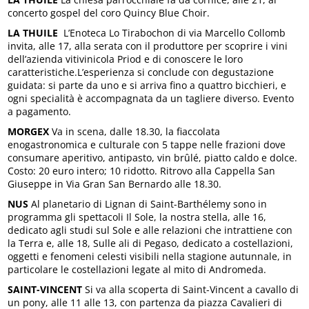
concerto gospel del coro Quincy Blue Choir.
LA THUILE
L’Enoteca Lo Tirabochon di via Marcello Collomb
invita, alle 17, alla serata con il produttore per scoprire i vini
dell’azienda vitivinicola Priod e di conoscere le loro
caratteristiche.L’esperienza si conclude con degustazione
guidata: si parte da uno e si arriva fino a quattro bicchieri, e
ogni specialità è accompagnata da un tagliere diverso. Evento
a pagamento.
MORGEX
Va in scena, dalle 18.30, la fiaccolata
enogastronomica e culturale con 5 tappe nelle frazioni dove
consumare aperitivo, antipasto, vin brûlé, piatto caldo e dolce.
Costo: 20 euro intero; 10 ridotto. Ritrovo alla Cappella San
Giuseppe in Via Gran San Bernardo alle 18.30.
NUS
Al planetario di Lignan di Saint-Barthélemy sono in
programma gli spettacoli Il Sole, la nostra stella, alle 16,
dedicato agli studi sul Sole e alle relazioni che intrattiene con
la Terra e, alle 18, Sulle ali di Pegaso, dedicato a costellazioni,
oggetti e fenomeni celesti visibili nella stagione autunnale, in
particolare le costellazioni legate al mito di Andromeda.
SAINT-VINCENT
Si va alla scoperta di Saint-Vincent a cavallo di
un pony, alle 11 alle 13, con partenza da piazza Cavalieri di