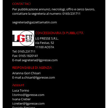
CONTATTACI
Per pubblicazione annunci, necrologi, offro e cerco lavoro,
contattare la segreteria al numero: 0165/231711
segreteria@gazzettamatin.com
CONCESSIONARIA DI PUBBLICITÀ
LG PRESSE S.R.L.
via Festaz, 52
11100 AOSTA
Tel: 0165.231711
Fax: 0165.1820141
E-mail
segreteria@lgpresse.com
RESPONSABILE DI AGENZIA
Arianna Gori Chisari
E-mail
a.chisari@lgpresse.com
Account
Luca Torino
l.torino@lgpresse.com
Ivana Cretier
i.cretier@lgpresse.com
Daniele Fimiano