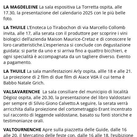
LA MAGDELEINE
La sala espositiva La Torretta ospita, alle
17.30, la presentazione del calendario 2025 con le più belle
foto.
LA THUILE
L’Enoteca Lo Tirabochon di via Marcello Collomb
invita, alle 17, alla serata con il produttore per scoprire i vini
biologici dell’azienda Maison Maurice-Cretaz e di conoscere le
loro caratteristiche.L’esperienza si conclude con degustazione
guidata: si parte da uno e si arriva fino a quattro bicchieri, e
ogni specialità è accompagnata da un tagliere diverso. Evento
a pagamento.
LA THUILE
La sala manifestazioni Arly ospita, allle 18 e alle 21.
La proiezione di 2 film di due film di Aiace VdA il cui tema è
Babbo Natale Grich.
VALSAVARENCHE
La sala consiliare del municipio di località
Dégioz ospita, alle 20.30, la presentazione del libro Valdostani
per sempre di Silvio Giono Calvetto.A seguire, la serata verrà
arricchita dalla proiezione del cortometraggio Erant incentrato
sul racconto di leggende valdostane, basato su fonti storiche e
testimonianze orali.
VALTOURNENCHE
Apre sulla piazzetta delle Guide, dalle 16
alle 20, il Mercatino delle feste con, dalle 16 alle 18, l’esibizione