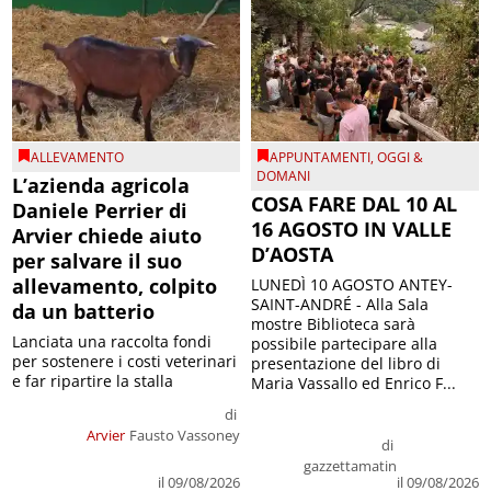
ALLEVAMENTO
APPUNTAMENTI
,
OGGI &
DOMANI
L’azienda agricola
COSA FARE DAL 10 AL
Daniele Perrier di
16 AGOSTO IN VALLE
Arvier chiede aiuto
D’AOSTA
per salvare il suo
allevamento, colpito
LUNEDÌ 10 AGOSTO ANTEY-
SAINT-ANDRÉ - Alla Sala
da un batterio
mostre Biblioteca sarà
Lanciata una raccolta fondi
possibile partecipare alla
per sostenere i costi veterinari
presentazione del libro di
e far ripartire la stalla
Maria Vassallo ed Enrico F...
di
Arvier
Fausto Vassoney
di
gazzettamatin
il 09/08/2026
il 09/08/2026