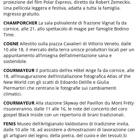
proiezione del film Polar Express, diretto da Robert Zemeckis.
Una pellicola leggera e festiva, adatta a tutta la famiglia.
Ingresso gratuito.
CHAMPORCHER
La sala polivalente di frazione Vignat fa da
cornice, alle 21, allo spettacolo di magie per famiglie Bodino
Time.
COGNE
Allestito sulla piazza Cavalieri di Vittorio Veneto, dalle
10 alle 18, il mercato della terra unisce produttori locali per un
appuntamento all’insegna dell’alimentazione sana e
sostenibile.
COURMAYEUR
Il porticato dell’ex Hôtel Ange fa da cornice, alle
18, all’inaugurazione dell’installazione fotografica Atlas of the
New World con gli scatti di Edoardo Delille e Giulia
Piermartiri che centrano le fotografie sui cambiamenti
climatici.
COURMAYEUR
Alla stazione Skyway del Pavillon du Mont Fréty
risuoneranno, dalle 11 alle 16, le note del concerto del coro
gospel Black Inside con un repertorio di brani tradizionali.
FENIS
Museo dell’Artigianato Valdostano di tradizione invita,
dalle 10 alle 18, ad assistere a dimostrazioni di lavorazione con
gli artigiani del legno, della pietra, del cuoio e dei tessuti.Si