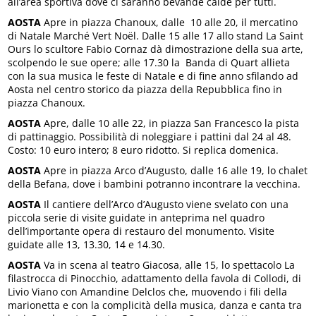
all’area sportiva dove ci saranno bevande calde per tutti.
AOSTA
Apre in piazza Chanoux, dalle 10 alle 20, il mercatino
di Natale Marché Vert Noël. Dalle 15 alle 17 allo stand La Saint
Ours lo scultore Fabio Cornaz dà dimostrazione della sua arte,
scolpendo le sue opere; alle 17.30 la Banda di Quart allieta
con la sua musica le feste di Natale e di fine anno sfilando ad
Aosta nel centro storico da piazza della Repubblica fino in
piazza Chanoux.
AOSTA
Apre, dalle 10 alle 22, in piazza San Francesco la pista
di pattinaggio. Possibilità di noleggiare i pattini dal 24 al 48.
Costo: 10 euro intero; 8 euro ridotto. Si replica domenica.
AOSTA
Apre in piazza Arco d’Augusto, dalle 16 alle 19, lo chalet
della Befana, dove i bambini potranno incontrare la vecchina.
AOSTA
Il cantiere dell’Arco d’Augusto viene svelato con una
piccola serie di visite guidate in anteprima nel quadro
dell’importante opera di restauro del monumento. Visite
guidate alle 13, 13.30, 14 e 14.30.
AOSTA
Va in scena al teatro Giacosa, alle 15, lo spettacolo La
filastrocca di Pinocchio, adattamento della favola di Collodi, di
Livio Viano con Amandine Delclos che, muovendo i fili della
marionetta e con la complicità della musica, danza e canta tra