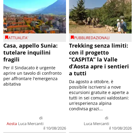
ATTUALITA'
PUBBLIREDAZIONALI
Casa, appello Sunia:
Trekking senza limiti:
tutelare inquilini
con il progetto
fragili
“CASPITA” la Valle
d’Aosta apre i sentieri
Per il Sindacato è urgente
a tutti
aprire un tavolo di confronto
per affrontare l'emergenza
Da agosto a ottobre, è
abitativa
possibile iscriversi a nove
escursioni gratuite e aperte a
tutti in sei comuni valdostani:
un'esperienza alpina
condivisa grazi...
di
di
Aosta
Luca Mercanti
Luca Mercanti
il 10/08/2026
il 10/08/2026