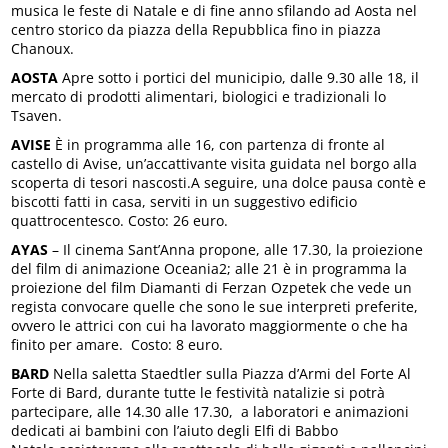
musica le feste di Natale e di fine anno sfilando ad Aosta nel
centro storico da piazza della Repubblica fino in piazza
Chanoux.
AOSTA
Apre sotto i portici del municipio, dalle 9.30 alle 18, il
mercato di prodotti alimentari, biologici e tradizionali lo
Tsaven.
AVISE
È in programma alle 16, con partenza di fronte al
castello di Avise, un’accattivante visita guidata nel borgo alla
scoperta di tesori nascosti.A seguire, una dolce pausa contè e
biscotti fatti in casa, serviti in un suggestivo edificio
quattrocentesco. Costo: 26 euro.
AYAS
– Il cinema Sant’Anna propone, alle 17.30, la proiezione
del film di animazione Oceania2; alle 21 è in programma la
proiezione del film Diamanti di Ferzan Ozpetek che vede un
regista convocare quelle che sono le sue interpreti preferite,
ovvero le attrici con cui ha lavorato maggiormente o che ha
finito per amare. Costo: 8 euro.
BARD
Nella saletta Staedtler sulla Piazza d’Armi del Forte Al
Forte di Bard, durante tutte le festività natalizie si potrà
partecipare, alle 14.30 alle 17.30, a laboratori e animazioni
dedicati ai bambini con l’aiuto degli Elfi di Babbo