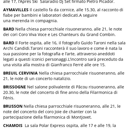
alle 17, l’Après Ski Salaradio Dj Set firmato Pietro Picador.
AYMAVILLES
Il castello fa da cornice, alle 15.30, al racconto di
fiabe per bambini e laboratori dedicati.A seguire
una merenda in compagnia.
BARD
Nella chiesa parrocchiale risuoneranno, alle 21, le note
dei cori Coro Viva Voce e Les Chanteurs du Grand Combin.
BARD
Il Forte ospita, alle 16, il fotografo Guido Taroni nella sala
Archi Candidi.Taroni racconterà il suo lavoro e come è nata la
sua passione per la fotografia e l’arte, attraverso aneddoti
legati a questi iconici personaggi.L’incontro sarà preceduto da
una visita alla mostra di Gianfranco Ferré alle ore 15.
BREUIL CERVINIA
Nella chiesa parrocchiale risuoneranno, alle
21, le note di un concerto natalizio.
BRISSOGNE
Nel salone polivalente di Pâcou risuoneranno, alle
20.30, le note del concerto di fine anno della Filarmonica di
Fénis.
BRUSSON
Nella chiesa parrocchiale risuoneranno, alle 21, le
note del concerto del coro Joie de chanter con la
partecipazione della filarmonica di Montjovet.
CHAMOIS
La sala Polar Express ospita, alle 17 e alle 19, la