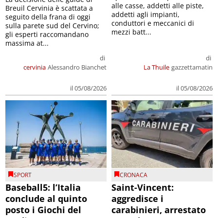
alle casse, addetti alle piste,
Breuil Cervinia è scattata a
addetti agli impianti,
seguito della frana di oggi
conduttori e meccanici di
sulla parete sud del Cervino;
mezzi batt...
gli esperti raccomandano
massima at...
di
di
cervinia
Alessandro Bianchet
La Thuile
gazzettamatin
il 05/08/2026
il 05/08/2026
SPORT
CRONACA
Baseball5: l’Italia
Saint-Vincent:
conclude al quinto
aggredisce i
posto i Giochi del
carabinieri, arrestato