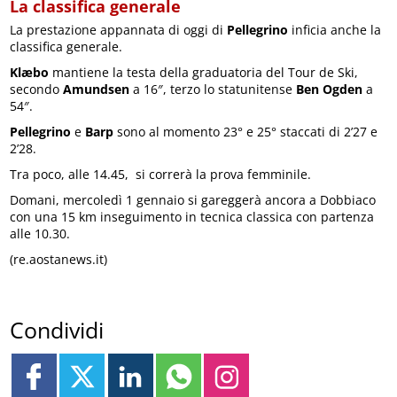
La classifica generale
La prestazione appannata di oggi di
Pellegrino
inficia anche la
classifica generale.
Klæbo
mantiene la testa della graduatoria del Tour de Ski,
secondo
Amundsen
a 16″, terzo lo statunitense
Ben Ogden
a
54″.
Pellegrino
e
Barp
sono al momento 23° e 25° staccati di 2’27 e
2’28.
Tra poco, alle 14.45, si correrà la prova femminile.
Domani, mercoledì 1 gennaio si gareggerà ancora a Dobbiaco
con una 15 km inseguimento in tecnica classica con partenza
alle 10.30.
(re.aostanews.it)
Condividi