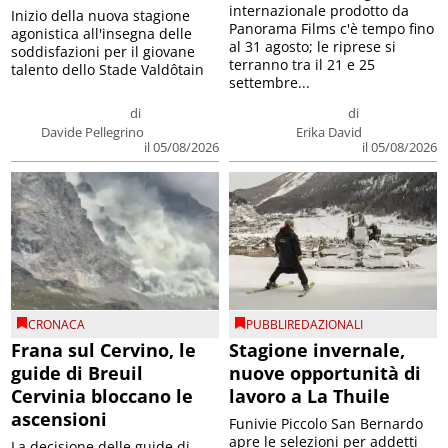
internazionale prodotto da
Inizio della nuova stagione
Panorama Films c'è tempo fino
agonistica all'insegna delle
al 31 agosto; le riprese si
soddisfazioni per il giovane
terranno tra il 21 e 25
talento dello Stade Valdôtain
settembre...
di
di
Davide Pellegrino
Erika David
il 05/08/2026
il 05/08/2026
CRONACA
PUBBLIREDAZIONALI
Frana sul Cervino, le
Stagione invernale,
guide di Breuil
nuove opportunità di
Cervinia bloccano le
lavoro a La Thuile
ascensioni
Funivie Piccolo San Bernardo
apre le selezioni per addetti
La decisione delle guide di