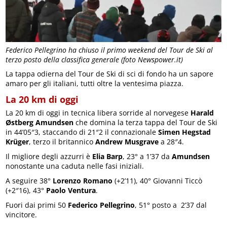
Federico Pellegrino ha chiuso il primo weekend del Tour de Ski al
terzo posto della classifica generale (foto Newspower.it)
La tappa odierna del Tour de Ski di sci di fondo ha un sapore
amaro per gli italiani, tutti oltre la ventesima piazza.
La 20 km di oggi
La 20 km di oggi in tecnica libera sorride al norvegese
Harald
Østberg Amundsen
che domina la terza tappa del Tour de Ski
in 44’05″3, staccando di 21″2 il connazionale
Simen Hegstad
Krüger
, terzo il britannico
Andrew Musgrave
a 28″4.
Il migliore degli azzurri è
Elia Barp
, 23° a 1’37 da
Amundsen
nonostante una caduta nelle fasi iniziali.
A seguire 38°
Lorenzo Romano
(+2’11), 40° Giovanni Ticcò
(+2″16), 43°
Paolo Ventura
.
Fuori dai primi 50
Federico Pellegrino
, 51° posto a 2’37 dal
vincitore.