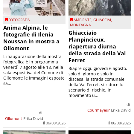
FOTOGRAFIA
AMBIENTE
,
GHIACCIAI
,
MONTAGNA
Anima Alpina, le
Ghiacciaio
fotografie di Ilenia
Planpincieux,
Noussan in mostra a
riapertura diurna
Ollomont
della strada della Val
L'inaugurazione della mostra
Ferret
fotografica è in programma
venerdì 7 agosto alle 18, nella
Riapre oggi, giovedì 6 agosto,
sala espositiva del Comune di
solo di giorno e solo in
Ollomont; le immagini esposte
discesa, la strada comunale
sa...
della Val Ferret; si riduce lo
scenario di rischio, in
movimento u...
di
Courmayeur
Erika David
di
Ollomont
Erika David
il 06/08/2026
il 06/08/2026