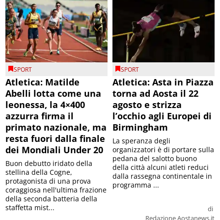
SPORT
SPORT
Atletica: Matilde
Atletica: Asta in Piazza
Abelli lotta come una
torna ad Aosta il 22
leonessa, la 4×400
agosto e strizza
azzurra firma il
l’occhio agli Europei di
primato nazionale, ma
Birmingham
resta fuori dalla finale
La speranza degli
dei Mondiali Under 20
organizzatori è di portare sulla
pedana del salotto buono
Buon debutto iridato della
della città alcuni atleti reduci
stellina della Cogne,
dalla rassegna continentale in
protagonista di una prova
programma ...
coraggiosa nell'ultima frazione
della seconda batteria della
staffetta mist...
di
Redazione Aostanews.it