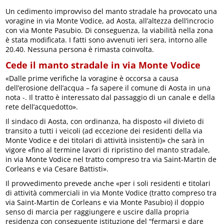
Un cedimento improvviso del manto stradale ha provocato una
voragine in via Monte Vodice, ad Aosta, all’altezza dell’incrocio
con via Monte Pasubio. Di conseguenza, la viabilità nella zona
è stata modificata. I fatti sono avvenuti ieri sera, intorno alle
20.40. Nessuna persona è rimasta coinvolta.
Cede il manto stradale in via Monte Vodice
«Dalle prime verifiche la voragine è occorsa a causa
dell’erosione dell’acqua – fa sapere il comune di Aosta in una
nota -. Il tratto è interessato dal passaggio di un canale e della
rete dell’acquedotto».
Il sindaco di Aosta, con ordinanza, ha disposto «il divieto di
transito a tutti i veicoli (ad eccezione dei residenti della via
Monte Vodice e dei titolari di attività insistenti)» che sarà in
vigore «fino al termine lavori di ripristino del manto stradale,
in via Monte Vodice nel tratto compreso tra via Saint-Martin de
Corleans e via Cesare Battisti».
Il provvedimento prevede anche «per i soli residenti e titolari
di attività commerciali in via Monte Vodice (tratto compreso tra
via Saint-Martin de Corleans e via Monte Pasubio) il doppio
senso di marcia per raggiungere e uscire dalla propria
residenza con conseguente istituzione del “fermarsi e dare