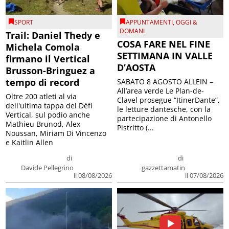
SPORT
APPUNTAMENTI
,
OGGI &
DOMANI
Trail: Daniel Thedy e
COSA FARE NEL FINE
Michela Comola
SETTIMANA IN VALLE
firmano il Vertical
D’AOSTA
Brusson-Bringuez a
tempo di record
SABATO 8 AGOSTO ALLEIN –
All’area verde Le Plan-de-
Oltre 200 atleti al via
Clavel prosegue “ItinerDante”,
dell'ultima tappa del Défì
le letture dantesche, con la
Vertical, sul podio anche
partecipazione di Antonello
Mathieu Brunod, Alex
Pistritto (...
Noussan, Miriam Di Vincenzo
e Kaitlin Allen
di
di
Davide Pellegrino
gazzettamatin
il 08/08/2026
il 07/08/2026