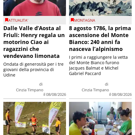
ATTUALITA'
MONTAGNA
Dalle Valle d’Aosta al
8 agosto 1786, la prima
Friuli: Henry regala un
ascensione del Monte
motorino Ciao ai
Bianco: 240 anni fa
ragazzini che
nasceva l’alpinismo
vendevano limonata
I primi a raggiungere la vetta
del Monte Bianco furono
Ondata di generosità per i tre
Jacques Balmat e Michel
giovani della provincia di
Gabriel Paccard
Udine
di
di
Cinzia Timpano
Cinzia Timpano
il 08/08/2026
il 08/08/2026