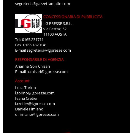
segreteria@gazzettamatin.com
CONCESSIONARIA DI PUBBLICITÀ
LG PRESSE S.R.L.
via Festaz, 52
11100 AOSTA
Tel: 0165.231711
Fax: 0165.1820141
E-mail
segreteria@lgpresse.com
RESPONSABILE DI AGENZIA
Arianna Gori Chisari
E-mail
a.chisari@lgpresse.com
Account
Luca Torino
l.torino@lgpresse.com
Ivana Cretier
i.cretier@lgpresse.com
Daniele Fimiano
d.fimiano@lgpresse.com