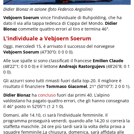
Didier Bionaz in azione (foto Federico Angiolini)
Vebjoern Soerum
vince l’individuale di Ruhpolding, che ha
dato il via alla tappa tedesca di Coppa del Mondo.
Didier
Bionaz
commette quattro errori al tiro e termina 46°.
L’individuale a Vebjoern Soerum
Oggi, mercoledì 15, è arrivato il successo del norvegese
Vebjoern Soerum
(47’30”0; 0 0 0 0).
Alle sue spalle si sono classificati il francese
Emilien Claude
(48’22”1; 0 0 0 0) e il lettone
Andreajs Rastorgujevs
(48’26”8; 0 1
0 0).
Gli azzurri sono tutti rimasti fuori dalla top-20. Il migliore è
risultato il finanziere
Tommaso Giacomel
, 21° (50’10”7; 2 0 0 1).
Didier Bionaz
ha
concluso
fuori dai primi 40. L’alpino
valdostano ha pagato quattro errori, che gli hanno consegnato
il 46° posto in 52’05”1 (1 2 1 0).
Domani, alle 14.10, ci sarà l’individuale femminile. Il
programma proseguirà venerdi, quando alle 14.20 si correrà la
staffetta maschile. 24 ore più tardi sarà la volta della prova a
squadre femminile.La chiusura, domenica, sarà affidata alle