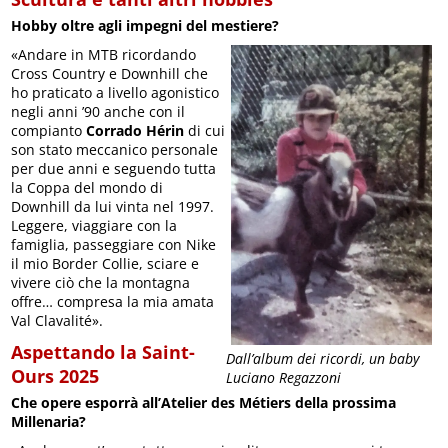
Hobby oltre agli impegni del mestiere?
«Andare in MTB ricordando
Cross Country e Downhill che
ho praticato a livello agonistico
negli anni ’90 anche con il
compianto
Corrado Hérin
di cui
son stato meccanico personale
per due anni e seguendo tutta
la Coppa del mondo di
Downhill da lui vinta nel 1997.
Leggere, viaggiare con la
famiglia, passeggiare con Nike
il mio Border Collie, sciare e
vivere ciò che la montagna
offre… compresa la mia amata
Val Clavalité».
Aspettando la Saint-
Dall’album dei ricordi, un baby
Ours 2025
Luciano Regazzoni
Che opere esporrà all’Atelier des Métiers della prossima
Millenaria?