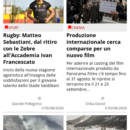
SPORT
CINEMA
Rugby: Matteo
Produzione
Sebastiani, dal ritiro
internazionale cerca
con le Zebre
comparse per un
all’Accademia Ivan
nuovo film
Francescato
Per aderire al casting del film
internazionale prodotto da
Inizio della nuova stagione
Panorama Films c'è tempo fino
agonistica all'insegna delle
al 31 agosto; le riprese si
soddisfazioni per il giovane
terranno tra il 21 e 25
talento dello Stade Valdôtain
settembre...
di
di
Davide Pellegrino
Erika David
il 05/08/2026
il 05/08/2026