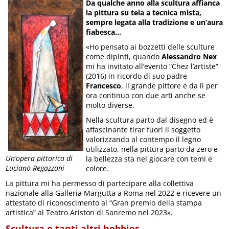
Da qualche anno alla scultura affianca
la pittura su tela a tecnica mista,
sempre legata alla tradizione e un’aura
fiabesca…
«Ho pensato ai bozzetti delle sculture
come dipinti, quando
Alessandro Nex
mi ha invitato all’evento “Chez l’artiste”
(2016) in ricordo di suo padre
Francesco
, il grande pittore e da lì per
ora continuo con due arti anche se
molto diverse.
Nella scultura parto dal disegno ed è
affascinante tirar fuori il soggetto
valorizzando al contempo il legno
utilizzato, nella pittura parto da zero e
Un’opera pittorica di
la bellezza sta nel giocare con temi e
Luciano Regazzoni
colore.
La pittura mi ha permesso di partecipare alla collettiva
nazionale alla Galleria Margutta a Roma nel 2022 e ricevere un
attestato di riconoscimento al “Gran premio della stampa
artistica” al Teatro Ariston di Sanremo nel 2023».
Scultura e tanti altri hobbies