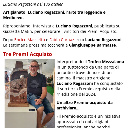
Luciano Regazzoni nel suo atelier
Artigianato: Luciano Regazzoni, l’arte tra leggende e
Medioevo.
Riproponiamo l’intervista a
Luciano Regazzoni
, pubblicata su
Gazzetta Matin, per celebrare i vincitori dei Premi Acquisto.
Dopo
Enrico Massetto
e
Fabio Cornaz
ecco
Luciano Regazzoni
.
La settimana prossima toccherà a
Giangiuseppe Barmasse
.
Tre Premi Acquisto
Interpretando il
Trofeo Mezzalama
in un tuttotondo da una parte di
un antico trave di noce di un
camino, il maestro artigiano
Luciano Regazzoni
ha conquistato
il suo terzo Premio acquisto nella
4ª edizione del 2024.
Un altro Premio-acquisto da
archiviare…
«Il Premio-acquisto è un’iniziativa
apprezzata da noi artigiani
professionisti anche perché