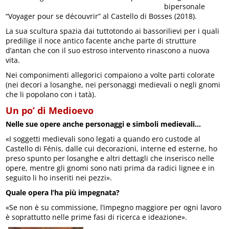
bipersonale
“Voyager pour se découvrir” al Castello di Bosses (2018).
La sua scultura spazia dai tuttotondo ai bassorilievi per i quali
predilige il noce antico facente anche parte di strutture
d’antan che con il suo estroso intervento rinascono a nuova
vita.
Nei componimenti allegorici compaiono a volte parti colorate
(nei decori a losanghe, nei personaggi medievali o negli gnomi
che li popolano con i tatà).
Un po’ di Medioevo
Nelle sue opere anche personaggi e simboli medievali…
«I soggetti medievali sono legati a quando ero custode al
Castello di Fénis, dalle cui decorazioni, interne ed esterne, ho
preso spunto per losanghe e altri dettagli che inserisco nelle
opere, mentre gli gnomi sono nati prima da radici lignee e in
seguito li ho inseriti nei pezzi».
Quale opera l’ha più impegnata?
«Se non è su commissione, l’impegno maggiore per ogni lavoro
è soprattutto nelle prime fasi di ricerca e ideazione».