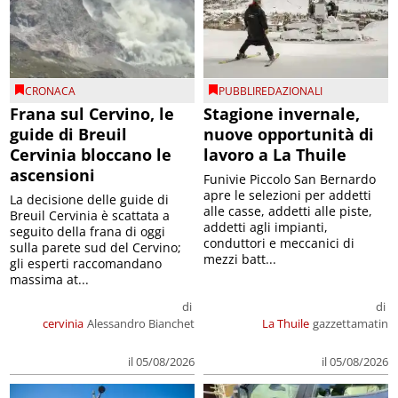
CRONACA
PUBBLIREDAZIONALI
Frana sul Cervino, le
Stagione invernale,
guide di Breuil
nuove opportunità di
Cervinia bloccano le
lavoro a La Thuile
ascensioni
Funivie Piccolo San Bernardo
apre le selezioni per addetti
La decisione delle guide di
alle casse, addetti alle piste,
Breuil Cervinia è scattata a
addetti agli impianti,
seguito della frana di oggi
conduttori e meccanici di
sulla parete sud del Cervino;
mezzi batt...
gli esperti raccomandano
massima at...
di
di
cervinia
Alessandro Bianchet
La Thuile
gazzettamatin
il 05/08/2026
il 05/08/2026