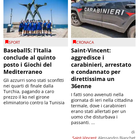
SPORT
CRONACA
Baseball5: l’Italia
Saint-Vincent:
conclude al quinto
aggredisce i
posto i Giochi del
carabinieri, arrestato
Mediterraneo
e condannato per
direttissima un
Gli azzurri sono stati sconfitti
36enne
nei quarti di finale dalla
Turchia, pagando a caro
I fatti sono avvenuti nella
prezzo il ko nel girone
giornata di ieri nella cittadina
eliminatorio contro la Tunisia
termale, dove i carabinieri
erano stati allertati per un
uomo che disturbava i
passanti. ...
di
Saint-Vincent
Alessandro Bianchet