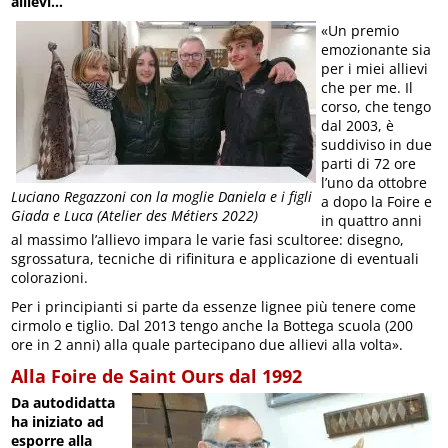
allievi…
«Un premio
emozionante sia
per i miei allievi
che per me. Il
corso, che tengo
dal 2003, è
suddiviso in due
parti di 72 ore
l’uno da ottobre
Luciano Regazzoni con la moglie Daniela e i figli
a dopo la Foire e
Giada e Luca (Atelier des Métiers 2022)
in quattro anni
al massimo l’allievo impara le varie fasi scultoree: disegno,
sgrossatura, tecniche di rifinitura e applicazione di eventuali
colorazioni.
Per i principianti si parte da essenze lignee più tenere come
cirmolo e tiglio. Dal 2013 tengo anche la Bottega scuola (200
ore in 2 anni) alla quale partecipano due allievi alla volta».
Alla Foire de Saint Ours dal 1992
Da autodidatta
ha iniziato ad
esporre alla