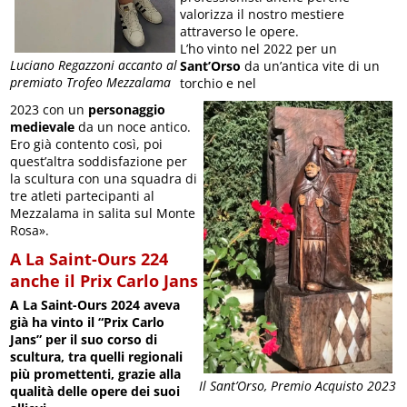
valorizza il nostro mestiere
attraverso le opere.
L’ho vinto nel 2022 per un
Luciano Regazzoni accanto al
Sant’Orso
da un’antica vite di un
premiato Trofeo Mezzalama
torchio e nel
2023 con un
personaggio
medievale
da un noce antico.
Ero già contento così, poi
quest’altra soddisfazione per
la scultura con una squadra di
tre atleti partecipanti al
Mezzalama in salita sul Monte
Rosa».
A La Saint-Ours 224
anche il Prix Carlo Jans
A La Saint-Ours 2024 aveva
già ha vinto il “
Prix Carlo
Jans” per il suo corso di
scultura, tra quelli regionali
più promettenti, grazie alla
Il Sant’Orso, Premio Acquisto 2023
qualità delle opere dei suoi