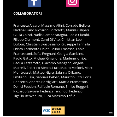
COLLABORATORI
Francesca Arcaro, Massimo Altini, Corrado Bellora,
Nadine Blanc, Riccardo Bortolotti, Manila Calipari,
Giulia Calisti, Nadia Camposaragna, Paolo Ciambi,
Filippo Clermont, Carol Di Vito, Christian Leo
Dufour, Christian Evaspasiano, Giuseppe Farinella,
Enrico Formento Dojot, Bruno Fracasso, Fabio
Francesconi, Sofia Fregnani, Giorgia Gambino,
Paolo Gatto, Michael Ghignone, Marlène Jorrioz,
Cecilia Lazzarotto, Giacomo Mangano, Angela
Marrelli, Federico Mecca, Luca Mauro Melloni, Marc
Montrosset, Matteo Nigra, Sabrina Olibano,
Emiliano Pala, Gabriele Peloso, Maurizio Pitti, Loris
Ponsetto, Andrea Portigliatti, Mattia Pramotton,
Deniel Pession, Raffaele Romano, Enrico Ruggeri,
Riccardo Savoye, Federica Tercinod, Federico
Tigellio Benvenuto, Luca Massimo Trifilò