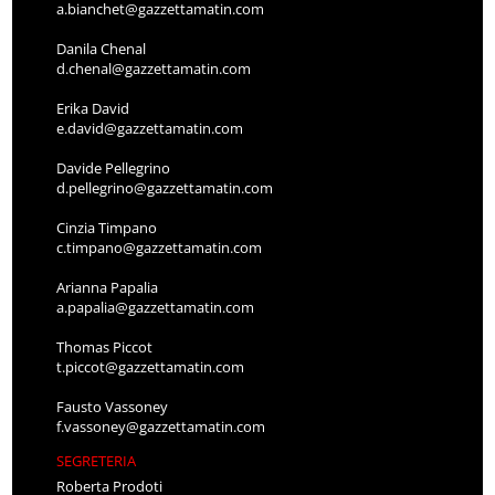
a.bianchet@gazzettamatin.com
Danila Chenal
d.chenal@gazzettamatin.com
Erika David
e.david@gazzettamatin.com
Davide Pellegrino
d.pellegrino@gazzettamatin.com
Cinzia Timpano
c.timpano@gazzettamatin.com
Arianna Papalia
a.papalia@gazzettamatin.com
Thomas Piccot
t.piccot@gazzettamatin.com
Fausto Vassoney
f.vassoney@gazzettamatin.com
SEGRETERIA
Roberta Prodoti