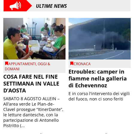
ULTIME NEWS
APPUNTAMENTI
,
OGGI &
CRONACA
DOMANI
Etroubles: camper in
COSA FARE NEL FINE
fiamme nella galleria
SETTIMANA IN VALLE
di Echevennoz
D’AOSTA
E in corso l'intervento dei vigili
SABATO 8 AGOSTO ALLEIN –
del fuoco, non ci sono feriti
All’area verde Le Plan-de-
Clavel prosegue “ItinerDante”,
le letture dantesche, con la
partecipazione di Antonello
Pistritto (...