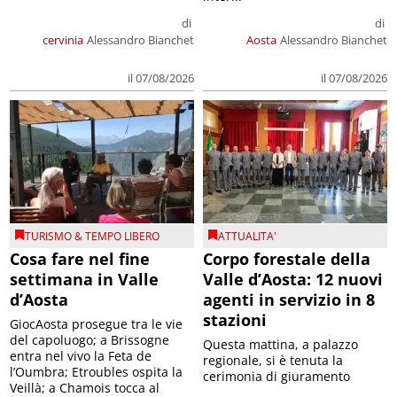
di
di
cervinia
Alessandro Bianchet
Aosta
Alessandro Bianchet
il 07/08/2026
il 07/08/2026
TURISMO & TEMPO LIBERO
ATTUALITA'
Cosa fare nel fine
Corpo forestale della
settimana in Valle
Valle d’Aosta: 12 nuovi
d’Aosta
agenti in servizio in 8
stazioni
GiocAosta prosegue tra le vie
del capoluogo; a Brissogne
Questa mattina, a palazzo
entra nel vivo la Feta de
regionale, si è tenuta la
l’Oumbra; Etroubles ospita la
cerimonia di giuramento
Veillà; a Chamois tocca al