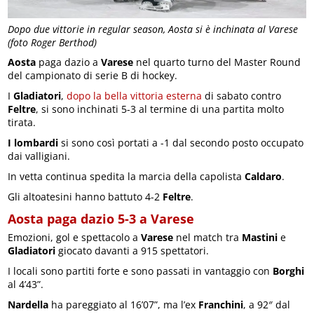
Dopo due vittorie in regular season, Aosta si è inchinata al Varese
(foto Roger Berthod)
Aosta
paga dazio a
Varese
nel quarto turno del Master Round
del campionato di serie B di hockey.
I
Gladiatori
,
dopo la bella vittoria esterna
di sabato contro
Feltre
, si sono inchinati 5-3 al termine di una partita molto
tirata.
I lombardi
si sono così portati a -1 dal secondo posto occupato
dai valligiani.
In vetta continua spedita la marcia della capolista
Caldaro
.
Gli altoatesini hanno battuto 4-2
Feltre
.
Aosta paga dazio 5-3 a Varese
Emozioni, gol e spettacolo a
Varese
nel match tra
Mastini
e
Gladiatori
giocato davanti a 915 spettatori.
I locali sono partiti forte e sono passati in vantaggio con
Borghi
al 4’43”.
Nardella
ha pareggiato al 16’07”, ma l’ex
Franchini
, a 92″ dal