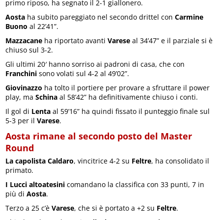
primo riposo, ha segnato il 2-1 giallonero.
Aosta
ha subito pareggiato nel secondo drittel con
Carmine
Buono
al 22’41”.
Mazzacane
ha riportato avanti
Varese
al 34’47” e il parziale si è
chiuso sul 3-2.
Gli ultimi 20′ hanno sorriso ai padroni di casa, che con
Franchini
sono volati sul 4-2 al 49’02”.
Giovinazzo
ha tolto il portiere per provare a sfruttare il power
play, ma
Schina
al 58’42” ha definitivamente chiuso i conti.
Il gol di
Lenta
al 59’16” ha quindi fissato il punteggio finale sul
5-3 per il
Varese
.
Aosta rimane al secondo posto del Master
Round
La capolista Caldaro
, vincitrice 4-2 su
Feltre
, ha consolidato il
primato.
I Lucci altoatesini
comandano la classifica con 33 punti, 7 in
più di
Aosta
.
Terzo a 25 c’è
Varese
, che si è portato a +2 su
Feltre
.