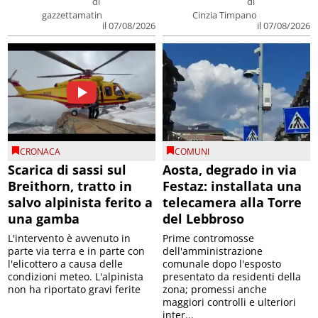
di
di
gazzettamatin
Cinzia Timpano
il 07/08/2026
il 07/08/2026
CRONACA
COMUNI
Scarica di sassi sul
Aosta, degrado in via
Breithorn, tratto in
Festaz: installata una
salvo alpinista ferito a
telecamera alla Torre
una gamba
del Lebbroso
L'intervento è avvenuto in
Prime contromosse
parte via terra e in parte con
dell'amministrazione
l'elicottero a causa delle
comunale dopo l'esposto
condizioni meteo. L'alpinista
presentato da residenti della
non ha riportato gravi ferite
zona; promessi anche
maggiori controlli e ulteriori
inter...