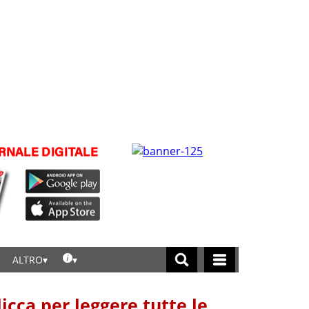
ALTRO
licca per leggere tutte le