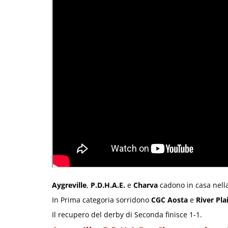
Aygreville
,
P.D.H.A.E.
e
Charva
cadono in casa nella
In Prima categoria sorridono
CGC Aosta
e
River Pla
Il recupero del derby di Seconda finisce 1-1.