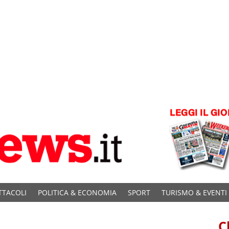
TTACOLI
POLITICA & ECONOMIA
SPORT
TURISMO & EVENTI
C