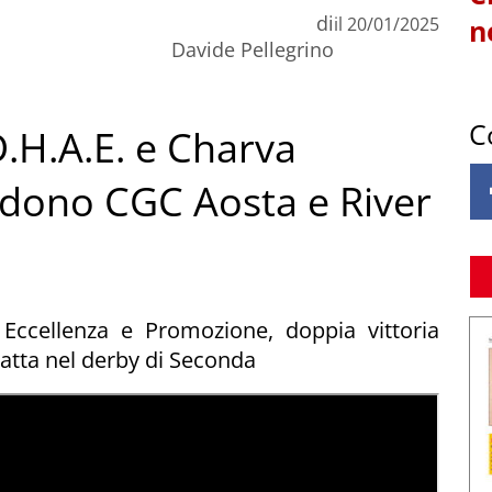
di
il
20/01/2025
n
Davide Pellegrino
C
.D.H.A.E. e Charva
idono CGC Aosta e River
Eccellenza e Promozione, doppia vittoria
patta nel derby di Seconda