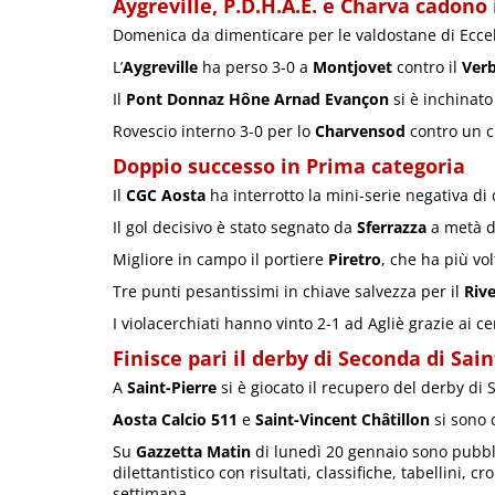
Aygreville, P.D.H.A.E. e Charva cadono 
Domenica da dimenticare per le valdostane di Ecce
L’
Aygreville
ha perso 3-0 a
Montjovet
contro il
Ver
Il
Pont Donnaz Hône Arnad Evançon
si è inchinato 
Rovescio interno 3-0 per lo
Charvensod
contro un c
Doppio successo in Prima categoria
Il
CGC Aosta
ha interrotto la mini-serie negativa di
Il gol decisivo è stato segnato da
Sferrazza
a metà de
Migliore in campo il portiere
Piretro
, che ha più volt
Tre punti pesantissimi in chiave salvezza per il
Rive
I violacerchiati hanno vinto 2-1 ad Agliè grazie ai ce
Finisce pari il derby di Seconda di Sain
A
Saint-Pierre
si è giocato il recupero del derby di
Aosta Calcio 511
e
Saint-Vincent Châtillon
si sono 
Su
Gazzetta Matin
di lunedì 20 gennaio sono pubbli
dilettantistico con risultati, classifiche, tabellini, c
settimana.