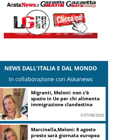
NEWS DALL'ITALIA E DAL MONDO
In collaborazione con Askanews
milia R., carabinieri: fermati 4 presunti
utori omicidio Nicola Musiani
il 07/08/2026
pin time Labs: fondi immobiliari non
ossono vincere su città pubblica