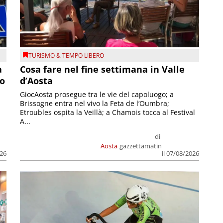
TURISMO & TEMPO LIBERO
a
Cosa fare nel fine settimana in Valle
so
d’Aosta
GiocAosta prosegue tra le vie del capoluogo; a
Brissogne entra nel vivo la Feta de l’Oumbra;
.
Etroubles ospita la Veillà; a Chamois tocca al Festival
A...
di
Aosta
gazzettamatin
026
il 07/08/2026