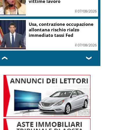
il 07/08/2026
Roggero, Salvini lo visita in
carcere: no pressioni su grazia,
profilo basso
il 07/08/2026
❮
❯