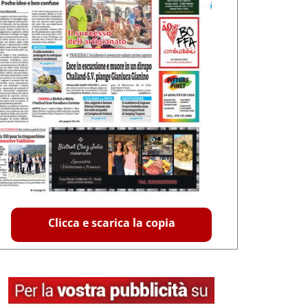
Clicca e scarica la copia