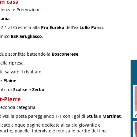
in casa
llenza e Promozione.
bania
.
2-1 al Crestella alla
Pro Eureka
dell’ex
Lollo Parisi
.
inico
BSR Grugliasco
.
 due sconfitta battendo la
Bosconerese
.
lla ripresa.
e salvato il risultato.
r Plaine
.
ntri di
Scalise
e
Zerbo
.
E
a
t-Pierre
 Seconda categoria.
divisi la posta pareggiando 1-1 con i gol di
Stufa
e
Martinet
.
S
cate cinque pagine dedicate al calcio giovanile e
p
ronache, pagelle, interviste e foto sulle partite del fine