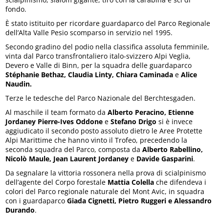
fondo.
È stato istituito per ricordare guardaparco del Parco Regionale
dell’Alta Valle Pesio scomparso in servizio nel 1995.
Secondo gradino del podio nella classifica assoluta femminile,
vinta dal Parco transfrontaliero italo-svizzero Alpi Veglia,
Devero e Valle di Binn, per la squadra delle guardaparco
Stéphanie Bethaz, Claudia Linty, Chiara Caminada
e
Alice
Naudin.
Terze le tedesche del Parco Nazionale del Berchtesgaden.
Al maschile il team formato da
Alberto Peracino, Etienne
Jordaney Pierre-Ives Oddone
e
Stefano Drigo
si è invece
aggiudicato il secondo posto assoluto dietro le Aree Protette
Alpi Marittime che hanno vinto il Trofeo, precedendo la
seconda squadra del Parco, composta da
Alberto Rabellino,
Nicolò Maule, Jean Laurent Jordaney
e
Davide Gasparini
.
Da segnalare la vittoria rossonera nella prova di scialpinismo
dell’agente del Corpo forestale
Mattia Colella
che difendeva i
colori del Parco regionale naturale del Mont Avic, in squadra
con i guardaparco
Giada Cignetti, Pietro Ruggeri e Alessandro
Durando
.