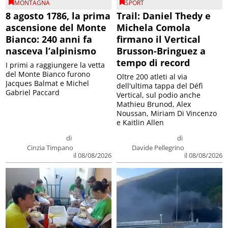
MONTAGNA
SPORT
8 agosto 1786, la prima
Trail: Daniel Thedy e
ascensione del Monte
Michela Comola
Bianco: 240 anni fa
firmano il Vertical
nasceva l’alpinismo
Brusson-Bringuez a
tempo di record
I primi a raggiungere la vetta
del Monte Bianco furono
Oltre 200 atleti al via
Jacques Balmat e Michel
dell'ultima tappa del Défì
Gabriel Paccard
Vertical, sul podio anche
Mathieu Brunod, Alex
Noussan, Miriam Di Vincenzo
e Kaitlin Allen
di
di
Cinzia Timpano
Davide Pellegrino
il 08/08/2026
il 08/08/2026