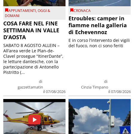
APPUNTAMENTI
,
OGGI &
CRONACA
DOMANI
Etroubles: camper in
COSA FARE NEL FINE
fiamme nella galleria
SETTIMANA IN VALLE
di Echevennoz
D’AOSTA
E in corso l'intervento dei vigili
SABATO 8 AGOSTO ALLEIN –
del fuoco, non ci sono feriti
All’area verde Le Plan-de-
Clavel prosegue “ItinerDante”,
le letture dantesche, con la
partecipazione di Antonello
Pistritto (...
di
di
gazzettamatin
Cinzia Timpano
il 07/08/2026
il 07/08/2026