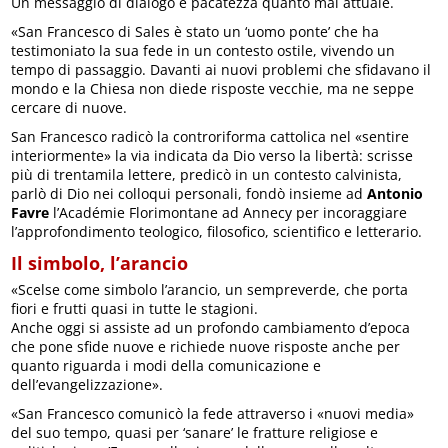
Un messaggio di dialogo e pacatezza quanto mai attuale.
«San Francesco di Sales è stato un ‘uomo ponte’ che ha
testimoniato la sua fede in un contesto ostile, vivendo un
tempo di passaggio. Davanti ai nuovi problemi che sfidavano il
mondo e la Chiesa non diede risposte vecchie, ma ne seppe
cercare di nuove.
San Francesco radicò la controriforma cattolica nel «sentire
interiormente» la via indicata da Dio verso la libertà: scrisse
più di trentamila lettere, predicò in un contesto calvinista,
parlò di Dio nei colloqui personali, fondò insieme ad
Antonio
Favre
l’Académie Florimontane ad Annecy per incoraggiare
l’approfondimento teologico, filosofico, scientifico e letterario.
Il simbolo, l’arancio
«Scelse come simbolo l’arancio, un sempreverde, che porta
fiori e frutti quasi in tutte le stagioni.
Anche oggi si assiste ad un profondo cambiamento d’epoca
che pone sfide nuove e richiede nuove risposte anche per
quanto riguarda i modi della comunicazione e
dell’evangelizzazione».
«San Francesco comunicò la fede attraverso i «nuovi media»
del suo tempo, quasi per ‘sanare’ le fratture religiose e