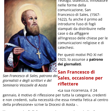
Teologo, dialettico, innovatore
nelle forme della
comunicazione, San
Francesco di Sales, (1567-
1622), fu anche il primo ad
introdurre l’uso di fogli
stampati da distribuire nelle
case o da affiggere
all’ingresso delle chiese per le
comunicazioni religiose e di
catechesi.
Per questi motivi PIO XI nel
1923, lo assunse a
patrono
dei giornalisti
.
San Francesco di
San Francesco di Sales, patrono dei
Sales, occasione per
giornalisti e degli scrittori e del
riflettere
Seminario Vescovile di Aosta
«La sua ricorrenza, il 24
gennaio, è motivo di riflessione per tutta la categoria, credenti
e non credenti, sulla necessità che essa rimetta l’etica al centro
della professione» scrive la Diocesi di Aosta -.