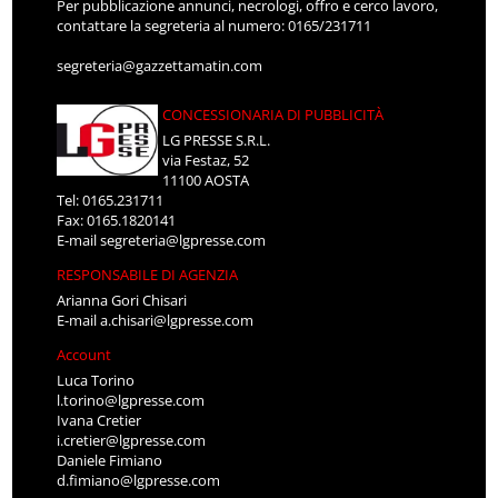
Per pubblicazione annunci, necrologi, offro e cerco lavoro,
contattare la segreteria al numero: 0165/231711
segreteria@gazzettamatin.com
CONCESSIONARIA DI PUBBLICITÀ
LG PRESSE S.R.L.
via Festaz, 52
11100 AOSTA
Tel: 0165.231711
Fax: 0165.1820141
E-mail
segreteria@lgpresse.com
RESPONSABILE DI AGENZIA
Arianna Gori Chisari
E-mail
a.chisari@lgpresse.com
Account
Luca Torino
l.torino@lgpresse.com
Ivana Cretier
i.cretier@lgpresse.com
Daniele Fimiano
d.fimiano@lgpresse.com