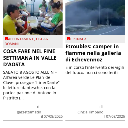
APPUNTAMENTI
,
OGGI &
CRONACA
DOMANI
Etroubles: camper in
COSA FARE NEL FINE
fiamme nella galleria
SETTIMANA IN VALLE
di Echevennoz
D’AOSTA
E in corso l'intervento dei vigili
SABATO 8 AGOSTO ALLEIN –
del fuoco, non ci sono feriti
All’area verde Le Plan-de-
Clavel prosegue “ItinerDante”,
le letture dantesche, con la
partecipazione di Antonello
Pistritto (...
di
di
gazzettamatin
Cinzia Timpano
il 07/08/2026
il 07/08/2026