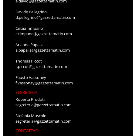
e.david@gazzettamatin.com
Davide Pellegrino
d.pellegrino@gazzettamatin.com
Cinzia Timpano
c.timpano@gazzettamatin.com
Arianna Papalia
a.papalia@gazzettamatin.com
Thomas Piccot
t.piccot@gazzettamatin.com
Fausto Vassoney
f.vassoney@gazzettamatin.com
SEGRETERIA
Roberta Prodoti
segreteria@gazzettamatin.com
Stefania Muscolo
segreteria@gazzettamatin.com
CONTATTACI