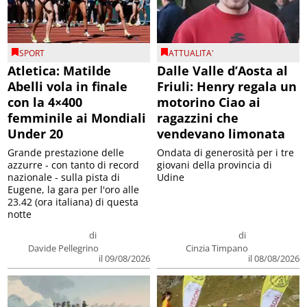
SPORT
ATTUALITA'
Atletica: Matilde
Dalle Valle d’Aosta al
Abelli vola in finale
Friuli: Henry regala un
con la 4×400
motorino Ciao ai
femminile ai Mondiali
ragazzini che
Under 20
vendevano limonata
Grande prestazione delle
Ondata di generosità per i tre
azzurre - con tanto di record
giovani della provincia di
nazionale - sulla pista di
Udine
Eugene, la gara per l'oro alle
23.42 (ora italiana) di questa
notte
di
di
Davide Pellegrino
Cinzia Timpano
il 09/08/2026
il 08/08/2026