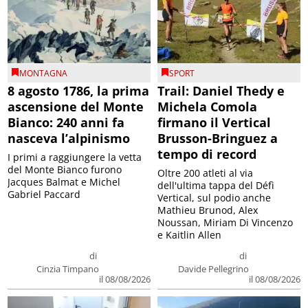
MONTAGNA
SPORT
8 agosto 1786, la prima
Trail: Daniel Thedy e
ascensione del Monte
Michela Comola
Bianco: 240 anni fa
firmano il Vertical
nasceva l’alpinismo
Brusson-Bringuez a
tempo di record
I primi a raggiungere la vetta
del Monte Bianco furono
Oltre 200 atleti al via
Jacques Balmat e Michel
dell'ultima tappa del Défì
Gabriel Paccard
Vertical, sul podio anche
Mathieu Brunod, Alex
Noussan, Miriam Di Vincenzo
e Kaitlin Allen
di
di
Cinzia Timpano
Davide Pellegrino
il 08/08/2026
il 08/08/2026