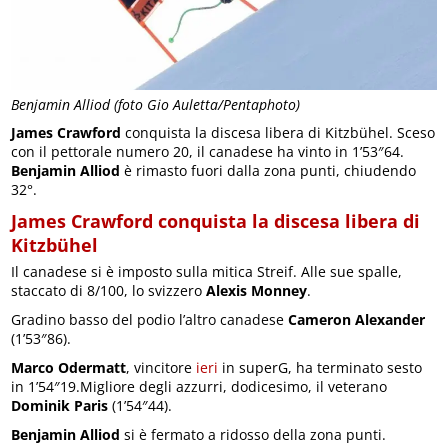
Benjamin Alliod (foto Gio Auletta/Pentaphoto)
James Crawford
conquista la discesa libera di Kitzbühel. Sceso
con il pettorale numero 20, il canadese ha vinto in 1’53″64.
Benjamin Alliod
è rimasto fuori dalla zona punti, chiudendo
32°.
James Crawford conquista la discesa libera di
Kitzbühel
Il canadese si è imposto sulla mitica Streif. Alle sue spalle,
staccato di 8/100, lo svizzero
Alexis Monney
.
Gradino basso del podio l’altro canadese
Cameron Alexander
(1’53″86).
Marco Odermatt
, vincitore
ieri
in superG, ha terminato sesto
in 1’54″19.Migliore degli azzurri, dodicesimo, il veterano
Dominik Paris
(1’54″44).
Benjamin Alliod
si è fermato a ridosso della zona punti.