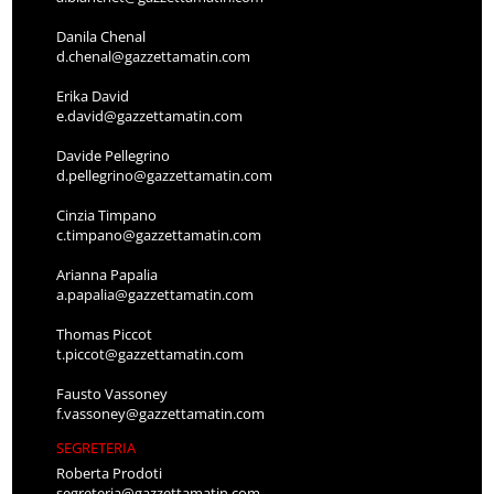
Danila Chenal
d.chenal@gazzettamatin.com
Erika David
e.david@gazzettamatin.com
Davide Pellegrino
d.pellegrino@gazzettamatin.com
Cinzia Timpano
c.timpano@gazzettamatin.com
Arianna Papalia
a.papalia@gazzettamatin.com
Thomas Piccot
t.piccot@gazzettamatin.com
Fausto Vassoney
f.vassoney@gazzettamatin.com
SEGRETERIA
Roberta Prodoti
segreteria@gazzettamatin.com