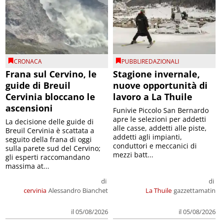
CRONACA
PUBBLIREDAZIONALI
Frana sul Cervino, le
Stagione invernale,
guide di Breuil
nuove opportunità di
Cervinia bloccano le
lavoro a La Thuile
ascensioni
Funivie Piccolo San Bernardo
apre le selezioni per addetti
La decisione delle guide di
alle casse, addetti alle piste,
Breuil Cervinia è scattata a
addetti agli impianti,
seguito della frana di oggi
conduttori e meccanici di
sulla parete sud del Cervino;
mezzi batt...
gli esperti raccomandano
massima at...
di
di
cervinia
Alessandro Bianchet
La Thuile
gazzettamatin
il 05/08/2026
il 05/08/2026