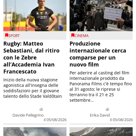
SPORT
CINEMA
Rugby: Matteo
Produzione
Sebastiani, dal ritiro
internazionale cerca
con le Zebre
comparse per un
all’Accademia Ivan
nuovo film
Francescato
Per aderire al casting del film
internazionale prodotto da
Inizio della nuova stagione
Panorama Films c'è tempo fino
agonistica all'insegna delle
al 31 agosto; le riprese si
soddisfazioni per il giovane
terranno tra il 21 e 25
talento dello Stade Valdôtain
settembre...
di
di
Davide Pellegrino
Erika David
il 05/08/2026
il 05/08/2026