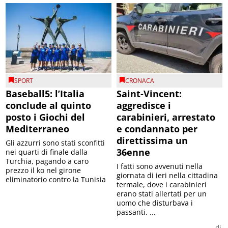
SPORT
CRONACA
Baseball5: l’Italia
Saint-Vincent:
conclude al quinto
aggredisce i
posto i Giochi del
carabinieri, arrestato
Mediterraneo
e condannato per
direttissima un
Gli azzurri sono stati sconfitti
36enne
nei quarti di finale dalla
Turchia, pagando a caro
I fatti sono avvenuti nella
prezzo il ko nel girone
giornata di ieri nella cittadina
eliminatorio contro la Tunisia
termale, dove i carabinieri
erano stati allertati per un
uomo che disturbava i
passanti. ...
di