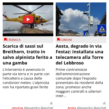
CRONACA
COMUNI
Scarica di sassi sul
Aosta, degrado in via
Breithorn, tratto in
Festaz: installata una
salvo alpinista ferito a
telecamera alla Torre
una gamba
del Lebbroso
L'intervento è avvenuto in
Prime contromosse
parte via terra e in parte con
dell'amministrazione
l'elicottero a causa delle
comunale dopo l'esposto
condizioni meteo. L'alpinista
presentato da residenti della
non ha riportato gravi ferite
zona; promessi anche
maggiori controlli e ulteriori
inter...
di
di
cervinia
Alessandro Bianchet
Aosta
Alessandro Bianchet