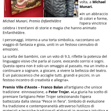
volta, a
Michael
Munari.
«
In un abbraccio
di colori e forme,
Michael Munari, Premio Enfanthéâtre
l’opera vincitrice
celebra i trent’anni di storie e magia che hanno animato
Enfanthéâtre.
I personaggi, intorno a una torta simbolica, raccontano un
viaggio di fantasia e gioia, uniti in un festoso connubio di
emozioni.
La scelta dei bambini, con un voto di 9.3, riflette la potenza del
linguaggio visivo che parla al cuore, evocando sorrisi e sogni.
Questa opera non è solo un omaggio al passato, ma un invito a
continuare a sognare, a giocare, a vivere la bellezza del teatro.
È un palcoscenico che accoglie tutti, grandi e piccini, in un
festoso incontro di creatività e allegria».
Premio Ville d’Aoste – Franco Balan
all’artigiano che unisce
tradizione einnovazione, a
Peter Trojer. «
La giuria ha scelto di
premiare l’artigiano Peter Trojer selezionando l’opera
battezzata dalla stessa “Pesce in fiera”. Simbolo di evoluzione
fra tradizione e contemporaneità attraverso l’utilizzo di
materiali e tecniche tradizionali elaborati in maniera intuitiva e