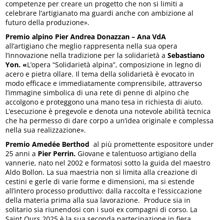
competenze per creare un progetto che non si limiti a
celebrare l’artigianato ma guardi anche con ambizione al
futuro della produzione».
Premio alpino Pier Andrea Donazzan – Ana VdA
all’artigiano che meglio rappresenta nella sua opera
l’innovazione nella tradizione per la solidarietà a
Sebastiano
Yon. «
L’opera “Solidarietà alpina”, composizione in legno di
acero e pietra ollare. Il tema della solidarietà è evocato in
modo efficace e immediatamente comprensibile, attraverso
l’immagine simbolica di una rete di penne di alpino che
accolgono e proteggono una mano tesa in richiesta di aiuto.
L’esecuzione è pregevole e denota una notevole abilità tecnica
che ha permesso di dare corpo a un’idea originale e complessa
nella sua realizzazione».
Premio Amedée Berthod
al più promettente espositore under
25 anni a
Pier Perrin.
Giovane e talentuoso artigiano della
vannerie, nato nel 2002 e formatosi sotto la guida del maestro
Aldo Bollon. La sua maestria non si limita alla creazione di
cestini e gerle di varie forme e dimensioni, ma si estende
all’intero processo produttivo: dalla raccolta e l’essiccazione
della materia prima alla sua lavorazione. Produce sia in
solitario sia riunendosi con i suoi ex compagni di corso. La
Saint Ours 2025 è la sua seconda partecipazione in fiera.