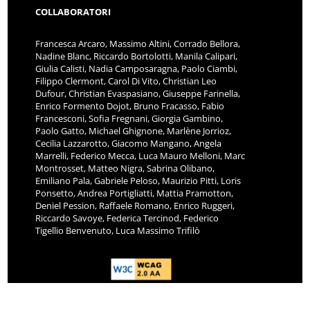
COLLABORATORI
Francesca Arcaro, Massimo Altini, Corrado Bellora,
Nadine Blanc, Riccardo Bortolotti, Manila Calipari,
Giulia Calisti, Nadia Camposaragna, Paolo Ciambi,
Filippo Clermont, Carol Di Vito, Christian Leo
Dufour, Christian Evaspasiano, Giuseppe Farinella,
Enrico Formento Dojot, Bruno Fracasso, Fabio
Francesconi, Sofia Fregnani, Giorgia Gambino,
Paolo Gatto, Michael Ghignone, Marlène Jorrioz,
Cecilia Lazzarotto, Giacomo Mangano, Angela
Marrelli, Federico Mecca, Luca Mauro Melloni, Marc
Montrosset, Matteo Nigra, Sabrina Olibano,
Emiliano Pala, Gabriele Peloso, Maurizio Pitti, Loris
Ponsetto, Andrea Portigliatti, Mattia Pramotton,
Deniel Pession, Raffaele Romano, Enrico Ruggeri,
Riccardo Savoye, Federica Tercinod, Federico
Tigellio Benvenuto, Luca Massimo Trifilò