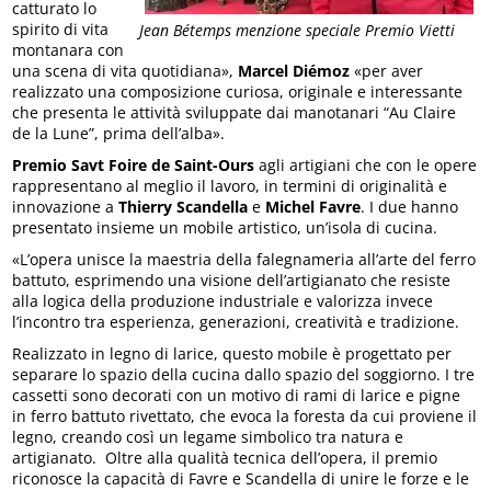
catturato lo
spirito di vita
Jean Bétemps menzione speciale Premio Vietti
montanara con
una scena di vita quotidiana»,
Marcel Diémoz
«per aver
realizzato una composizione curiosa, originale e interessante
che presenta le attività sviluppate dai manotanari “Au Claire
de la Lune”, prima dell’alba».
Premio Savt Foire de Saint-Ours
agli artigiani che con le opere
rappresentano al meglio il lavoro, in termini di originalità e
innovazione a
Thierry Scandella
e
Michel Favre
. I due hanno
presentato insieme un mobile artistico, un’isola di cucina.
«L’opera unisce la maestria della falegnameria all’arte del ferro
battuto, esprimendo una visione dell’artigianato che resiste
alla logica della produzione industriale e valorizza invece
l’incontro tra esperienza, generazioni, creatività e tradizione.
Realizzato in legno di larice, questo mobile è progettato per
separare lo spazio della cucina dallo spazio del soggiorno. I tre
cassetti sono decorati con un motivo di rami di larice e pigne
in ferro battuto rivettato, che evoca la foresta da cui proviene il
legno, creando così un legame simbolico tra natura e
artigianato. Oltre alla qualità tecnica dell’opera, il premio
riconosce la capacità di Favre e Scandella di unire le forze e le