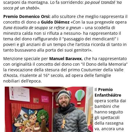
scarponi da montagna. Lo fa sorridendo:
pa-poué tzandzé ‘na
socca pé un shabò
».
Premio Domenico Orsi:
allo scultore che meglio rappresenta il
concetto di dono a
Guido Diémoz
«Con la sua pregevole opera
Euna écouéla de seuppa se refese a gneun
– una scodella di
minestra calda non si rifiuta a nessuno- ha rappresentato il
tema del dono raffigurando il “passaggio dei mendicanti” i
poveri e gli anziani di un tempo che l’artista ricorda di tanto in
tanto bussavano alla porta dei suoi genitori».
Menzione speciale per
Manuel Baravex,
che ha rappresentato
con originalità il concetto del dono con “il Dono della Memoria”
la rievocazione della stesura del primo Coutumier della Valle
d’Aosta, risalente al 16° secolo, ad opera delle famiglie
nobiliari dell’epoca.
Il
Premio
Enfanthéátre
opera scelta dai
bambini che
hanno seguito
gli spettacoli
della rassegna
va, ancora una