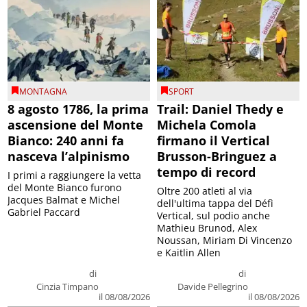
MONTAGNA
SPORT
8 agosto 1786, la prima
Trail: Daniel Thedy e
ascensione del Monte
Michela Comola
Bianco: 240 anni fa
firmano il Vertical
nasceva l’alpinismo
Brusson-Bringuez a
tempo di record
I primi a raggiungere la vetta
del Monte Bianco furono
Oltre 200 atleti al via
Jacques Balmat e Michel
dell'ultima tappa del Défì
Gabriel Paccard
Vertical, sul podio anche
Mathieu Brunod, Alex
Noussan, Miriam Di Vincenzo
e Kaitlin Allen
di
di
Cinzia Timpano
Davide Pellegrino
il 08/08/2026
il 08/08/2026