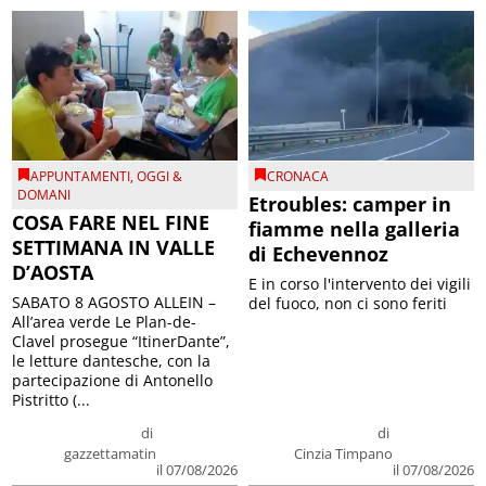
APPUNTAMENTI
,
OGGI &
CRONACA
DOMANI
Etroubles: camper in
COSA FARE NEL FINE
fiamme nella galleria
SETTIMANA IN VALLE
di Echevennoz
D’AOSTA
E in corso l'intervento dei vigili
SABATO 8 AGOSTO ALLEIN –
del fuoco, non ci sono feriti
All’area verde Le Plan-de-
Clavel prosegue “ItinerDante”,
le letture dantesche, con la
partecipazione di Antonello
Pistritto (...
di
di
gazzettamatin
Cinzia Timpano
il 07/08/2026
il 07/08/2026