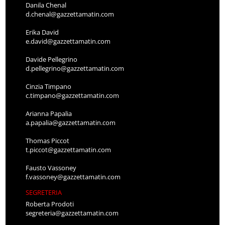
Danila Chenal
d.chenal@gazzettamatin.com
Erika David
e.david@gazzettamatin.com
Davide Pellegrino
d.pellegrino@gazzettamatin.com
Cinzia Timpano
c.timpano@gazzettamatin.com
Arianna Papalia
a.papalia@gazzettamatin.com
Thomas Piccot
t.piccot@gazzettamatin.com
Fausto Vassoney
f.vassoney@gazzettamatin.com
SEGRETERIA
Roberta Prodoti
segreteria@gazzettamatin.com