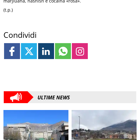
marjiuana, hashish e cocaina «rosa».
(t.p.)
Condividi
ULTIME NEWS