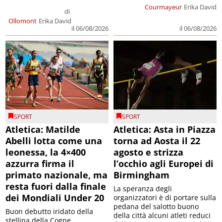
Courmayeur
Erika David
di
Ollomont
Erika David
il 06/08/2026
il 06/08/2026
SPORT
SPORT
Atletica: Matilde
Atletica: Asta in Piazza
Abelli lotta come una
torna ad Aosta il 22
leonessa, la 4×400
agosto e strizza
azzurra firma il
l’occhio agli Europei di
primato nazionale, ma
Birmingham
resta fuori dalla finale
La speranza degli
dei Mondiali Under 20
organizzatori è di portare sulla
pedana del salotto buono
Buon debutto iridato della
della città alcuni atleti reduci
stellina della Cogne,