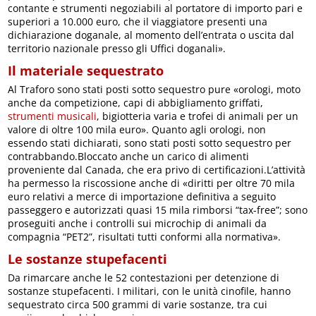
contante e strumenti negoziabili al portatore di importo pari e
superiori a 10.000 euro, che il viaggiatore presenti una
dichiarazione doganale, al momento dell’entrata o uscita dal
territorio nazionale presso gli Uffici doganali».
Il materiale sequestrato
Al Traforo sono stati posti sotto sequestro pure «orologi, moto
anche da competizione, capi di abbigliamento griffati,
strumenti musicali
, bigiotteria varia e trofei di animali per un
valore di oltre 100 mila euro». Quanto agli orologi, non
essendo stati dichiarati, sono stati posti sotto sequestro per
contrabbando.Bloccato anche un carico di alimenti
proveniente dal Canada, che era privo di certificazioni.L’attività
ha permesso la riscossione anche di «diritti per oltre 70 mila
euro relativi a merce di importazione definitiva a seguito
passeggero e autorizzati quasi 15 mila rimborsi “tax-free”; sono
proseguiti anche i controlli sui microchip di animali da
compagnia “PET2”, risultati tutti conformi alla normativa».
Le sostanze stupefacenti
Da rimarcare anche le 52 contestazioni per detenzione di
sostanze stupefacenti. I militari, con le unità cinofile, hanno
sequestrato circa 500 grammi di varie sostanze, tra cui