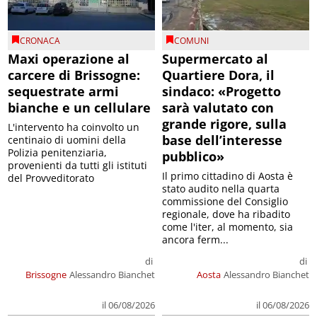
CRONACA
COMUNI
Maxi operazione al
Supermercato al
carcere di Brissogne:
Quartiere Dora, il
sequestrate armi
sindaco: «Progetto
bianche e un cellulare
sarà valutato con
grande rigore, sulla
L'intervento ha coinvolto un
base dell’interesse
centinaio di uomini della
Polizia penitenziaria,
pubblico»
provenienti da tutti gli istituti
Il primo cittadino di Aosta è
del Provveditorato
stato audito nella quarta
commissione del Consiglio
regionale, dove ha ribadito
come l'iter, al momento, sia
ancora ferm...
di
di
Brissogne
Alessandro Bianchet
Aosta
Alessandro Bianchet
il 06/08/2026
il 06/08/2026