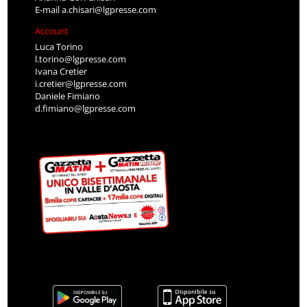
E-mail
a.chisari@lgpresse.com
Account
Luca Torino
l.torino@lgpresse.com
Ivana Cretier
i.cretier@lgpresse.com
Daniele Fimiano
d.fimiano@lgpresse.com