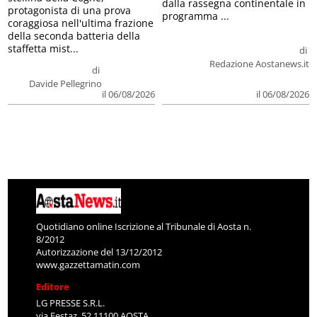
dalla rassegna continentale in
protagonista di una prova
programma ...
coraggiosa nell'ultima frazione
della seconda batteria della
staffetta mist...
di
Redazione Aostanews.it
di
Davide Pellegrino
il 06/08/2026
il 06/08/2026
Quotidiano online Iscrizione al Tribunale di Aosta n.
8/2012
Autorizzazione del 13/12/2012
www.gazzettamatin.com
Editore
LG PRESSE S.R.L.
via Festaz, 52 11100 AOSTA