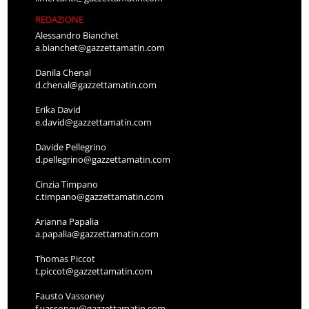
REDAZIONE
Alessandro Bianchet
a.bianchet@gazzettamatin.com
Danila Chenal
d.chenal@gazzettamatin.com
Erika David
e.david@gazzettamatin.com
Davide Pellegrino
d.pellegrino@gazzettamatin.com
Cinzia Timpano
c.timpano@gazzettamatin.com
Arianna Papalia
a.papalia@gazzettamatin.com
Thomas Piccot
t.piccot@gazzettamatin.com
Fausto Vassoney
f.vassoney@gazzettamatin.com