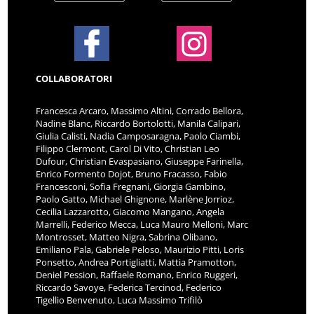
COLLABORATORI
Francesca Arcaro, Massimo Altini, Corrado Bellora,
Nadine Blanc, Riccardo Bortolotti, Manila Calipari,
Giulia Calisti, Nadia Camposaragna, Paolo Ciambi,
Filippo Clermont, Carol Di Vito, Christian Leo
Dufour, Christian Evaspasiano, Giuseppe Farinella,
Enrico Formento Dojot, Bruno Fracasso, Fabio
Francesconi, Sofia Fregnani, Giorgia Gambino,
Paolo Gatto, Michael Ghignone, Marlène Jorrioz,
Cecilia Lazzarotto, Giacomo Mangano, Angela
Marrelli, Federico Mecca, Luca Mauro Melloni, Marc
Montrosset, Matteo Nigra, Sabrina Olibano,
Emiliano Pala, Gabriele Peloso, Maurizio Pitti, Loris
Ponsetto, Andrea Portigliatti, Mattia Pramotton,
Deniel Pession, Raffaele Romano, Enrico Ruggeri,
Riccardo Savoye, Federica Tercinod, Federico
Tigellio Benvenuto, Luca Massimo Trifilò