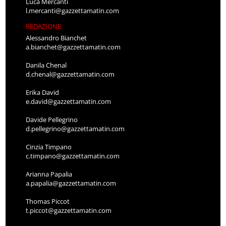
Luca Mercanti
l.mercanti@gazzettamatin.com
REDAZIONE
Alessandro Bianchet
a.bianchet@gazzettamatin.com
Danila Chenal
d.chenal@gazzettamatin.com
Erika David
e.david@gazzettamatin.com
Davide Pellegrino
d.pellegrino@gazzettamatin.com
Cinzia Timpano
c.timpano@gazzettamatin.com
Arianna Papalia
a.papalia@gazzettamatin.com
Thomas Piccot
t.piccot@gazzettamatin.com