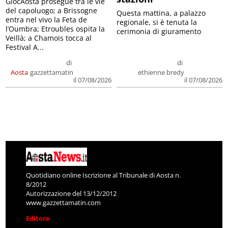
GiocAosta prosegue tra le vie
del capoluogo; a Brissogne
Questa mattina, a palazzo
entra nel vivo la Feta de
regionale, si è tenuta la
l’Oumbra; Etroubles ospita la
cerimonia di giuramento
Veillà; a Chamois tocca al
Festival A...
di
di
Aosta
gazzettamatin
ethienne bredy
il 07/08/2026
il 07/08/2026
Quotidiano online Iscrizione al Tribunale di Aosta n.
8/2012
Autorizzazione del 13/12/2012
www.gazzettamatin.com
Editore