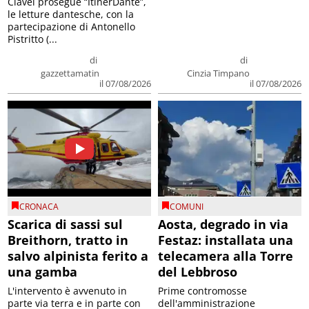
Clavel prosegue “ItinerDante”,
le letture dantesche, con la
partecipazione di Antonello
Pistritto (...
di
di
gazzettamatin
Cinzia Timpano
il 07/08/2026
il 07/08/2026
CRONACA
COMUNI
Scarica di sassi sul
Aosta, degrado in via
Breithorn, tratto in
Festaz: installata una
salvo alpinista ferito a
telecamera alla Torre
una gamba
del Lebbroso
L'intervento è avvenuto in
Prime contromosse
parte via terra e in parte con
dell'amministrazione