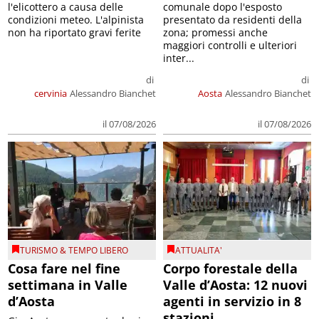
l'elicottero a causa delle
comunale dopo l'esposto
condizioni meteo. L'alpinista
presentato da residenti della
non ha riportato gravi ferite
zona; promessi anche
maggiori controlli e ulteriori
inter...
di
di
cervinia
Alessandro Bianchet
Aosta
Alessandro Bianchet
il 07/08/2026
il 07/08/2026
TURISMO & TEMPO LIBERO
ATTUALITA'
Cosa fare nel fine
Corpo forestale della
settimana in Valle
Valle d’Aosta: 12 nuovi
d’Aosta
agenti in servizio in 8
stazioni