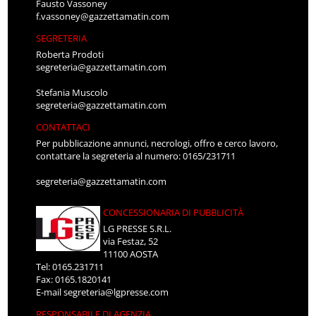
Fausto Vassoney
f.vassoney@gazzettamatin.com
SEGRETERIA
Roberta Prodoti
segreteria@gazzettamatin.com
Stefania Muscolo
segreteria@gazzettamatin.com
CONTATTACI
Per pubblicazione annunci, necrologi, offro e cerco lavoro,
contattare la segreteria al numero: 0165/231711
segreteria@gazzettamatin.com
CONCESSIONARIA DI PUBBLICITÀ
LG PRESSE S.R.L.
via Festaz, 52
11100 AOSTA
Tel: 0165.231711
Fax: 0165.1820141
E-mail
segreteria@lgpresse.com
RESPONSABILE DI AGENZIA