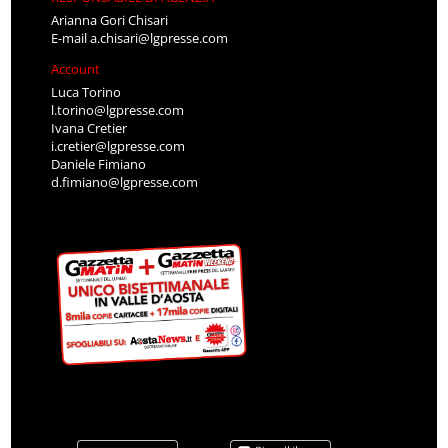
Arianna Gori Chisari
E-mail
a.chisari@lgpresse.com
Account
Luca Torino
l.torino@lgpresse.com
Ivana Cretier
i.cretier@lgpresse.com
Daniele Fimiano
d.fimiano@lgpresse.com