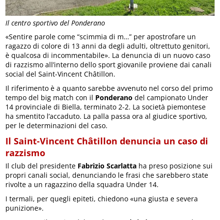
Il centro sportivo del Ponderano
«Sentire parole come “scimmia di m…” per apostrofare un
ragazzo di colore di 13 anni da degli adulti, oltrettuto genitori,
è qualcosa di incommentabile». La denuncia di un nuovo caso
di razzismo all’interno dello sport giovanile proviene dai canali
social del Saint-Vincent Châtillon.
Il riferimento è a quanto sarebbe avvenuto nel corso del primo
tempo del big match con il
Ponderano
del campionato Under
14 provinciale di Biella, terminato 2-2. La società piemontese
ha smentito l’accaduto. La palla passa ora al giudice sportivo,
per le determinazioni del caso.
Il Saint-Vincent Châtillon denuncia un caso di
razzismo
Il club del presidente
Fabrizio Scarlatta
ha preso posizione sui
propri canali social, denunciando le frasi che sarebbero state
rivolte a un ragazzino della squadra Under 14.
I termali, per quegli epiteti, chiedono «una giusta e severa
punizione».