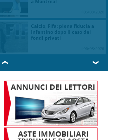
a Montreal
il 06/08/2026
Calcio, Fifa: piena fiducia a
Infantino dopo il caso dei
fondi privati
il 06/08/2026
❮
❯