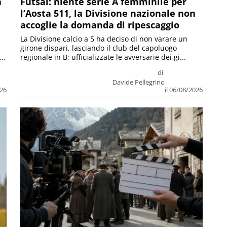
a
Futsal: niente serie A femminile per
l’Aosta 511, la Divisione nazionale non
accoglie la domanda di ripescaggio
La Divisione calcio a 5 ha deciso di non varare un
girone dispari, lasciando il club del capoluogo
..
regionale in B; ufficializzate le avversarie dei gi...
di
Davide Pellegrino
026
il 06/08/2026