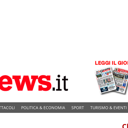
TTACOLI
POLITICA & ECONOMIA
SPORT
TURISMO & EVENTI
C