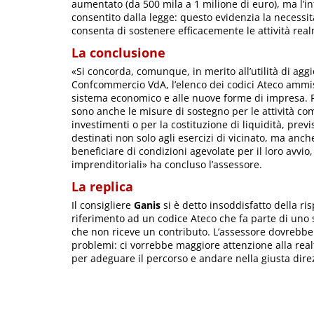
aumentato (da 500 mila a 1 milione di euro), ma l’i
consentito dalla legge: questo evidenzia la necess
consenta di sostenere efficacemente le attività rea
La conclusione
«Si concorda, comunque, in merito all’utilità di ag
Confcommercio VdA, l’elenco dei codici Ateco ammiss
sistema economico e alle nuove forme di impresa. Ric
sono anche le misure di sostegno per le attività com
investimenti o per la costituzione di liquidità, prev
destinati non solo agli esercizi di vicinato, ma anch
beneficiare di condizioni agevolate per il loro avvio,
imprenditoriali» ha concluso l’assessore.
La replica
Il consigliere
Ganis
si è detto insoddisfatto della ri
riferimento ad un codice Ateco che fa parte di uno 
che non riceve un contributo. L’assessore dovrebbe 
problemi: ci vorrebbe maggiore attenzione alla real
per adeguare il percorso e andare nella giusta dire