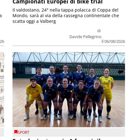
Campionati Europei di bike trial
Il valdostano, 24° nella tappa polacca di Coppa del
a
Mondo, sarà al via della rassegna continentale che
scatta oggi a Valberg
di
Davide Pellegrino
026
il 06/08/2026
SPORT