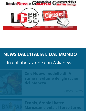
NEWS DALL'ITALIA E DAL MONDO
In collaborazione con Askanews
Cnr: Nuovo modello di IA
stima il volume dei ghiacciai
del pianeta
il 06/08/2026
Tennis, Arnaldi batte
Marozsan e vola al terzo turno