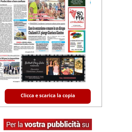
Clicca e scarica la copia