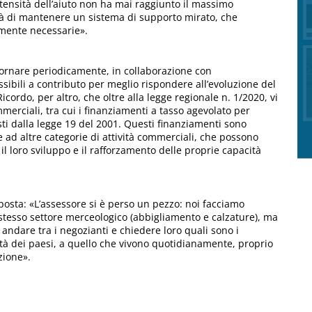
ntensità dell’aiuto non ha mai raggiunto il massimo
ità di mantenere un sistema di supporto mirato, che
lmente necessarie».
giornare periodicamente, in collaborazione con
ibili a contributo per meglio rispondere all’evoluzione del
ordo, per altro, che oltre alla legge regionale n. 1/2020, vi
merciali, tra cui i finanziamenti a tasso agevolato per
isti dalla legge 19 del 2001. Questi finanziamenti sono
e ad altre categorie di attività commerciali, che possono
 il loro sviluppo e il rafforzamento delle proprie capacità
sposta: «L’assessore si è perso un pezzo: noi facciamo
stesso settore merceologico (abbigliamento e calzature), ma
andare tra i negozianti e chiedere loro quali sono i
tà dei paesi, a quello che vivono quotidianamente, proprio
zione».