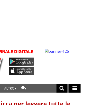
ALTRO
licca per leggere tutte le